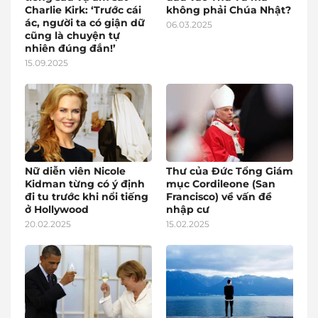
Charlie Kirk: ‘Trước cái
không phải Chúa Nhật?
ác, người ta có giận dữ
06.03.2025
cũng là chuyện tự
nhiên đúng đắn!’
15.09.2025
Nữ diễn viên Nicole
Thư của Đức Tổng Giám
Kidman từng có ý định
mục Cordileone (San
đi tu trước khi nổi tiếng
Francisco) về vấn đề
ở Hollywood
nhập cư
20.02.2025
15.02.2025