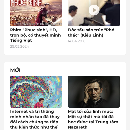
Phim "Phục sinh", HD,
Độc tấu sáo trúc "Phó
trọn bộ, có thuyết minh
thác" (Kiều Linh)
Tiếng Việt
14.04.2018
29.03.2024
MỚI
Internet và trí thông
Mặt tối của linh mục:
minh nhân tạo đã thay
Một sự thật mà tôi đã
đổi cách chúng ta tiếp
học được tại Trung tâm
thu kiến thức như thế
Nazareth