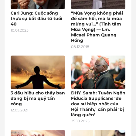
Carl Jung: Cuộc sống
“Mùa Vọng không phải
thực sự bắt đầu từ tuổi
để sám hối, mà là mùa
40
mừng vui…” (Tĩnh tâm
Mùa Vọng) — Lm.
10.01.2025
Micael Phạm Quang
Hồng
08.12.2018
3 dấu hiệu cho thấy bạn
ĐHY. Sarah: Tuyên Ngôn
đang bị ma quỷ tấn
Fiducia Supplicans ‘đe
công
dọa sự hiệp nhất của
Hội Thánh,’ cần phải ‘bị
12.05.2021
lãng quên’
25.10.2025