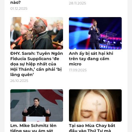
nào?
28.11.2025
01.12.2025
ĐHY. Sarah: Tuyên Ngôn
Anh ấy bị sát hại khi
Fiducia Supplicans ‘đe
trên tay đang cầm
dọa sự hiệp nhất của
micro
Hội Thánh,’ cần phải ‘bị
17.09.2025
lãng quên’
26.10.2025
Lm. Mike Schmitz lên
Tại sao Mùa Chay bắt
tiếng sau vụ ám sát
đầu vào Thứ Tư mà