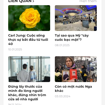
LIÊN QUAN
Hiện thêm
Carl Jung: Cuộc sống
Tại sao qua Mỹ "cày
thực sự bắt đầu từ tuổi
cuốc bạc mặt"?
40
08.01.2025
10.01.2025
Đừng lấy thước của
Còn có một nước Nga
mình đo lòng người
khác
khác, đừng nhìn trộm
03.03.2024
cửa sổ nhà người
19.12.2024