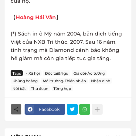
của họ.
【
Hoàng Hải Vân
】
(*) Sách in ở Mỹ năm 2004, bản dịch tiếng
Việt của NXB Tri thức, 2007. Sau 16 năm,
tình trạng mà Diamond cảnh báo không
hề giảm mà còn gia tiếp tục gia tăng.
Tags
- Xã hội
Độc tài&Ngu
Giả dối-Ảo tưởng
Khủng hoảng
Môi trường-Thiên nhiên
Nhận định
Nổi bật
Thủ đoạn
Tổng hợp
Facebook