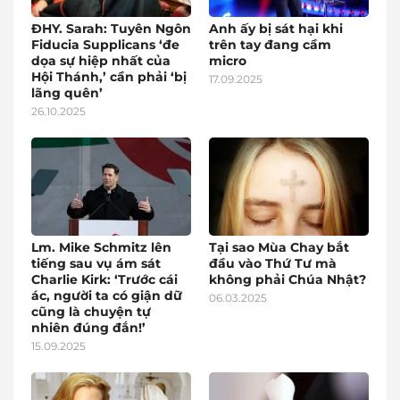
ĐHY. Sarah: Tuyên Ngôn
Anh ấy bị sát hại khi
Fiducia Supplicans ‘đe
trên tay đang cầm
dọa sự hiệp nhất của
micro
Hội Thánh,’ cần phải ‘bị
17.09.2025
lãng quên’
26.10.2025
Lm. Mike Schmitz lên
Tại sao Mùa Chay bắt
tiếng sau vụ ám sát
đầu vào Thứ Tư mà
Charlie Kirk: ‘Trước cái
không phải Chúa Nhật?
ác, người ta có giận dữ
06.03.2025
cũng là chuyện tự
nhiên đúng đắn!’
15.09.2025