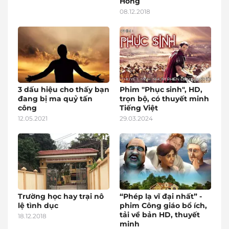
Hồng
08.12.2018
3 dấu hiệu cho thấy bạn
Phim "Phục sinh", HD,
đang bị ma quỷ tấn
trọn bộ, có thuyết minh
công
Tiếng Việt
12.05.2021
29.03.2024
Trường học hay trại nô
“Phép lạ vĩ đại nhất” -
lệ tình dục
phim Công giáo bổ ích,
tải về bản HD, thuyết
18.12.2018
minh