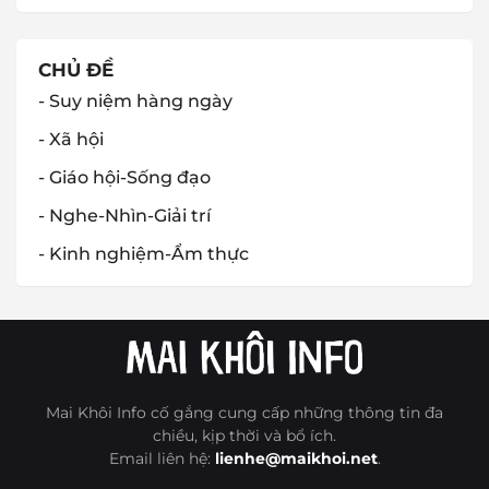
CHỦ ĐỀ
- Suy niệm hàng ngày
- Xã hội
- Giáo hội-Sống đạo
- Nghe-Nhìn-Giải trí
- Kinh nghiệm-Ẩm thực
Mai Khôi Info cố gắng cung cấp những thông tin đa
chiều, kịp thời và bổ ích.
Email liên hệ:
lienhe@maikhoi.net
.