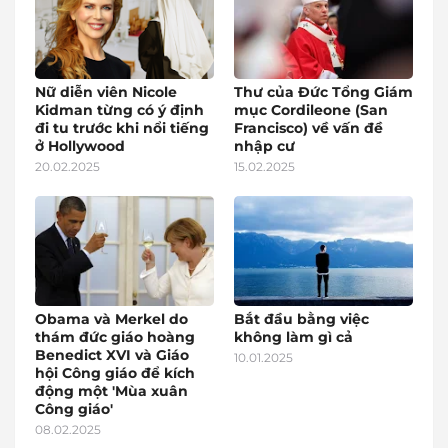
Nữ diễn viên Nicole
Thư của Đức Tổng Giám
Kidman từng có ý định
mục Cordileone (San
đi tu trước khi nổi tiếng
Francisco) về vấn đề
ở Hollywood
nhập cư
20.02.2025
15.02.2025
Obama và Merkel do
Bắt đầu bằng việc
thám đức giáo hoàng
không làm gì cả
Benedict XVI và Giáo
10.01.2025
hội Công giáo để kích
động một 'Mùa xuân
Công giáo'
08.02.2025