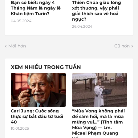
Bạn có biết: ngày 4
Thiên Chúa giàu lòng
Tháng Năm là ngày lễ
xót thương, vậy phải
Khăn liệm Turin?
giải thích sao về hoả
ngục?
04.05.2024
26.04.2024
Mới hơn
Cũ hơn
XEM NHIỀU TRONG TUẦN
Carl Jung: Cuộc sống
“Mùa Vọng không phải
thực sự bắt đầu từ tuổi
để sám hối, mà là mùa
40
mừng vui…” (Tĩnh tâm
Mùa Vọng) — Lm.
10.01.2025
Micael Phạm Quang