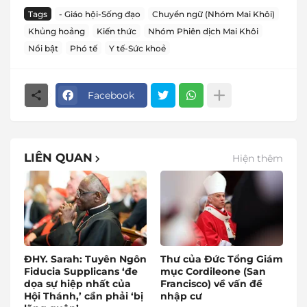
Tags
- Giáo hội-Sống đạo
Chuyển ngữ (Nhóm Mai Khôi)
Khủng hoảng
Kiến thức
Nhóm Phiên dịch Mai Khôi
Nổi bật
Phó tế
Y tế-Sức khoẻ
Facebook
LIÊN QUAN
Hiện thêm
ĐHY. Sarah: Tuyên Ngôn
Thư của Đức Tổng Giám
Fiducia Supplicans ‘đe
mục Cordileone (San
dọa sự hiệp nhất của
Francisco) về vấn đề
Hội Thánh,’ cần phải ‘bị
nhập cư