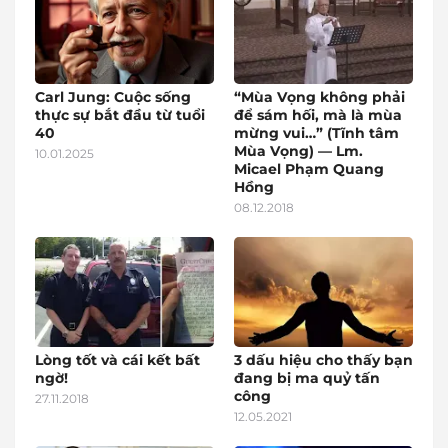
Carl Jung: Cuộc sống
“Mùa Vọng không phải
thực sự bắt đầu từ tuổi
để sám hối, mà là mùa
40
mừng vui…” (Tĩnh tâm
Mùa Vọng) — Lm.
10.01.2025
Micael Phạm Quang
Hồng
08.12.2018
Lòng tốt và cái kết bất
3 dấu hiệu cho thấy bạn
ngờ!
đang bị ma quỷ tấn
công
27.11.2018
12.05.2021