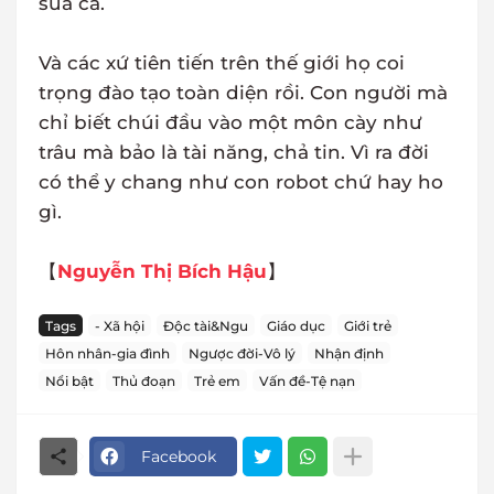
sủa cả.
Và các xứ tiên tiến trên thế giới họ coi
trọng đào tạo toàn diện rồi. Con người mà
chỉ biết chúi đầu vào một môn cày như
trâu mà bảo là tài năng, chả tin. Vì ra đời
có thể y chang như con robot chứ hay ho
gì.
【
Nguyễn Thị Bích Hậu
】
Tags
- Xã hội
Độc tài&Ngu
Giáo dục
Giới trẻ
Hôn nhân-gia đình
Ngược đời-Vô lý
Nhận định
Nổi bật
Thủ đoạn
Trẻ em
Vấn đề-Tệ nạn
Facebook