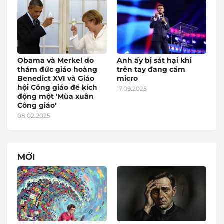
Obama và Merkel do
Anh ấy bị sát hại khi
thám đức giáo hoàng
trên tay đang cầm
Benedict XVI và Giáo
micro
hội Công giáo để kích
17.09.2025
động một 'Mùa xuân
Công giáo'
08.02.2025
MỚI