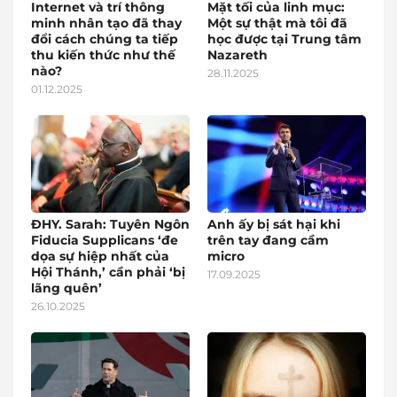
Internet và trí thông
Mặt tối của linh mục:
minh nhân tạo đã thay
Một sự thật mà tôi đã
đổi cách chúng ta tiếp
học được tại Trung tâm
thu kiến thức như thế
Nazareth
nào?
28.11.2025
01.12.2025
ĐHY. Sarah: Tuyên Ngôn
Anh ấy bị sát hại khi
Fiducia Supplicans ‘đe
trên tay đang cầm
dọa sự hiệp nhất của
micro
Hội Thánh,’ cần phải ‘bị
17.09.2025
lãng quên’
26.10.2025