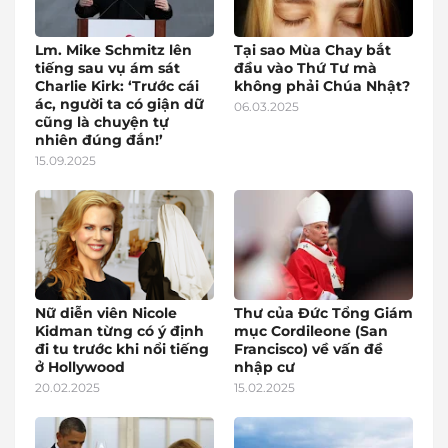
Lm. Mike Schmitz lên
Tại sao Mùa Chay bắt
tiếng sau vụ ám sát
đầu vào Thứ Tư mà
Charlie Kirk: ‘Trước cái
không phải Chúa Nhật?
ác, người ta có giận dữ
06.03.2025
cũng là chuyện tự
nhiên đúng đắn!’
15.09.2025
Nữ diễn viên Nicole
Thư của Đức Tổng Giám
Kidman từng có ý định
mục Cordileone (San
đi tu trước khi nổi tiếng
Francisco) về vấn đề
ở Hollywood
nhập cư
20.02.2025
15.02.2025