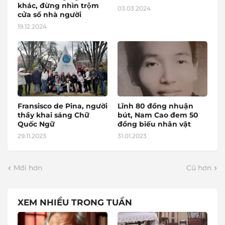
khác, đừng nhìn trộm
03.03.2024
cửa sổ nhà người
19.12.2024
Fransisco de Pina, người
Lĩnh 80 đồng nhuận
thầy khai sáng Chữ
bút, Nam Cao đem 50
Quốc Ngữ
đồng biếu nhân vật
29.11.2023
31.01.2023
Mới hơn
Cũ hơn
XEM NHIỀU TRONG TUẦN