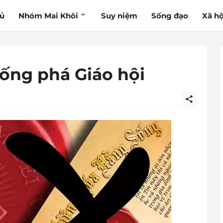
hủ
Nhóm Mai Khôi
Suy niệm
Sống đạo
Xã hộ
hống phá Giáo hội