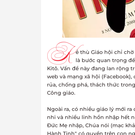
K
ẻ thù Giáo hội chỉ chờ
là bước quan trọng để
Kitô. Vấn đề này đang lan rộng t
web và mạng xã hội (Facebook), 
rủa, chống phá, thách thức tron
Công giáo.
Ngoài ra, có nhiều giáo lý mới r
nhi và nhiều linh hồn nhập hết 
Đức Mẹ nhập, Chúa nói (mạc khải)
Hành Tinh" có quyền trên con ng