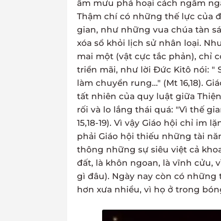
âm mưu phá hoại cách ngấm ngầm
Thậm chí có những thế lực của đả
gian, như những vua chúa tàn sá
xóa sổ khỏi lịch sử nhân loại. Như
mai một (vật cực tắc phản), chỉ 
triển mãi, như lời Đức Kitô nói
làm chuyển rung..." (Mt 16,18). Gi
tất nhiên của quy luật giữa Thiệ
rối và lo lắng thái quá: "Vì thế g
15,18-19). Vì vậy Giáo hội chỉ im
phải Giáo hội thiếu những tài nă
thông những sự siêu việt cả khoa 
đất, là khôn ngoan, là vĩnh cửu, v
gì đâu). Ngày nay còn có những 
hơn xưa nhiều, vì họ ở trong bóng 