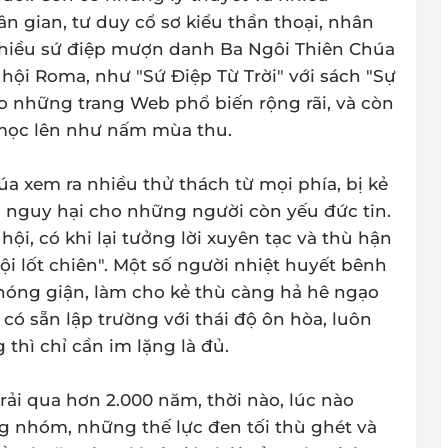
n gian, tư duy cổ sơ kiểu thần thoại, nhân
, nhiều sứ điệp mượn danh Ba Ngôi Thiên Chúa
hội Roma, như "Sứ Điệp Từ Trời" với sách "Sự
eo những trang Web phổ biến rộng rãi, và còn
 mọc lên như nấm mùa thu.
 xem ra nhiều thử thách từ mọi phía, bị kẻ
để, nguy hại cho những người còn yếu đức tin.
i, có khi lại tưởng lời xuyên tạc và thù hận
đội lốt chiên". Một số người nhiệt huyết bênh
nóng giận, làm cho kẻ thù càng hả hê ngạo
ó sẵn lập trường với thái độ ôn hòa, luôn
thì chỉ cần im lặng là đủ.
 trải qua hơn 2.000 năm, thời nào, lúc nào
 nhóm, những thế lực đen tối thù ghét và