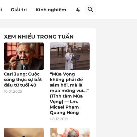
i
Giải trí
Kinh nghiệm
XEM NHIỀU TRONG TUẦN
Carl Jung: Cuộc
“Mùa Vọng
sống thực sự bắt
không phải để
đầu từ tuổi 40
sám hối, mà là
mùa mừng vui…”
10.01.2025
(Tĩnh tâm Mùa
Vọng) — Lm.
Micael Phạm
Quang Hồng
08.12.2018