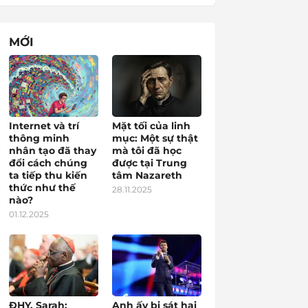
MỚI
Internet và trí
Mặt tối của linh
thông minh
mục: Một sự thật
nhân tạo đã thay
mà tôi đã học
đổi cách chúng
được tại Trung
ta tiếp thu kiến
tâm Nazareth
thức như thế
28.11.2025
nào?
01.12.2025
ĐHY. Sarah:
Anh ấy bị sát hại