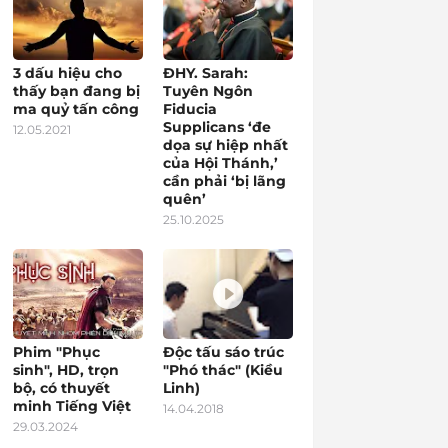
3 dấu hiệu cho
ĐHY. Sarah:
thấy bạn đang bị
Tuyên Ngôn
ma quỷ tấn công
Fiducia
Supplicans ‘đe
12.05.2021
dọa sự hiệp nhất
của Hội Thánh,’
cần phải ‘bị lãng
quên’
25.10.2025
Phim "Phục
Độc tấu sáo trúc
sinh", HD, trọn
"Phó thác" (Kiều
bộ, có thuyết
Linh)
minh Tiếng Việt
14.04.2018
29.03.2024