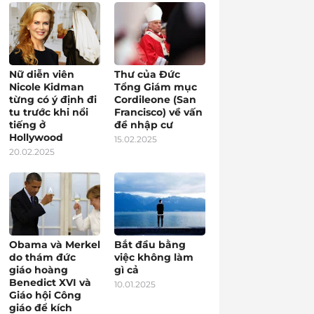
Nữ diễn viên
Thư của Đức
Nicole Kidman
Tổng Giám mục
từng có ý định đi
Cordileone (San
tu trước khi nổi
Francisco) về vấn
tiếng ở
đề nhập cư
Hollywood
15.02.2025
20.02.2025
Obama và Merkel
Bắt đầu bằng
do thám đức
việc không làm
giáo hoàng
gì cả
Benedict XVI và
10.01.2025
Giáo hội Công
giáo để kích