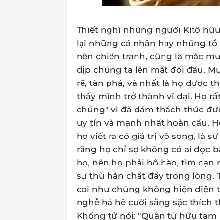
Thiết nghĩ những người Kitô hữ
lại những cá nhân hay những tổ c
nên chiến tranh, cũng là mắc mư
dịp chúng ta lên mặt đối đầu. Mục
rẽ, tàn phá, và nhất là họ được 
thấy mình trở thành vĩ đại. Họ r
chúng" vì đã dám thách thức đươ
uy tín và mạnh nhất hoàn cầu. 
họ viết ra có giá trị vô song, là
rằng họ chỉ sợ không có ai đọc b
họ, nên họ phải hô hào, tìm cạn
sự thù hằn chất đầy trong lòng. T
coi như chúng không hiện diện t
nghễ hả hê cười sằng sặc thích t
Khổng tử nói: "Quân tử hữu tam 