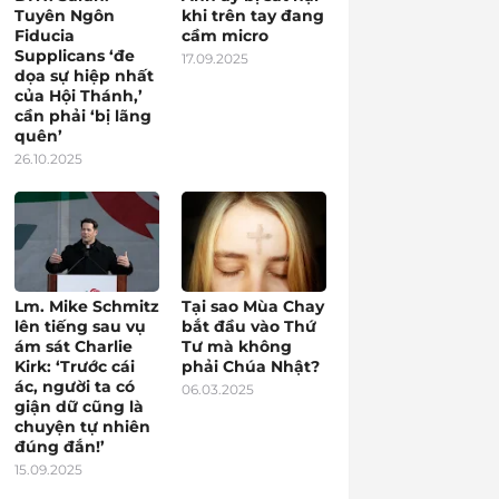
Tuyên Ngôn
khi trên tay đang
Fiducia
cầm micro
Supplicans ‘đe
17.09.2025
dọa sự hiệp nhất
của Hội Thánh,’
cần phải ‘bị lãng
quên’
26.10.2025
Lm. Mike Schmitz
Tại sao Mùa Chay
lên tiếng sau vụ
bắt đầu vào Thứ
ám sát Charlie
Tư mà không
Kirk: ‘Trước cái
phải Chúa Nhật?
ác, người ta có
06.03.2025
giận dữ cũng là
chuyện tự nhiên
đúng đắn!’
15.09.2025