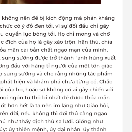
u không nên để bị kích động mà phản kháng
hức có ý đồ đen tối, vì sự đối đầu chỉ gây
u quyền lực bóng tối. Họ chỉ mong và chờ
 đích của họ là gây xáo trộn, hận thù, chia
thỏa mãn cái bản chất ngạo mạn của mình,
ất sung sướng được trở thành "anh hùng xuất
ng đầu với hàng tỉ người của một tôn giáo
Họ sung sướng và cho rằng những tác phẩm
 sự phát hiện và khám phá chưa từng có. Chắc
ài của họ, hoặc sợ không có ai gây chiến với
 mọi ngôn từ thô bỉ nhất để được thỏa mãn
ốt hơn hết là ta nên im lặng như Giáo hội,
rên đời, nếu không thì đối thủ càng ngạo
hú như thấy địch thủ sa lưới. Giống như
úy: úy thiên mệnh, úy đại nhân, úy thánh