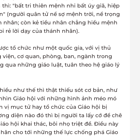
thì: "bất tri thiên mệnh nhi bất úy giã, hiệp
" (người quân tử nể sợ mệnh trời, nể trọng
nh nhân; còn kẻ tiểu nhân chẳng hiểu mệnh
i rẻ lời dạy của thánh nhân).
ợc tổ chức như một quốc gia, với vị thủ
viện, cơ quan, phòng, ban, ngành trong
 qua những giáo luật, tuân theo hệ giáo lý
iểu như thế thì thật thiếu sót cơ bản, như
 nhìn Giáo hội với những hình ảnh méo mó
n vị mục tử hay tổ chức của Giáo hội bị
g diện nào đó thì bị người ta lấy cớ để chê
Giáo hội khai thác, bôi nhọ triệt để. Điều này
á nhân cho tới những thế lực chống phá Giáo