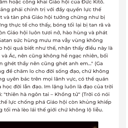
 hoặc công khai Giáo hội của Đức Kitô.
ng phái chính trị với đầy quyền lực thế
t và tàn phá Giáo hội tưởng chừng như bị
ng thực tế cho thấy, bóng tối lại bị tan rã và
còn Giáo hội luôn tươi nở, hào hùng và phát
: " Satan sức hùng mưu ma vẫy vùng không
áo hội quá biết như thế, nhận thấy điều này là
n và Ác, nên cũng không hề ngạc nhiên, bối
ian ghét thầy nên cũng ghét anh em..." (Ga
 lặng để chăm lo cho đời sống đạo, chứ không
ng uyên bác trên mọi lãnh vực, có thể quán
học đời lẫn đạo. Im lặng luôn là đạo của trời
ì: "thiên hà ngôn tai – Khổng tử" (Trời có nói
thế lực chống phá Giáo hội còn khủng khiếp
tối mà lèo lái thế giới chứ không lộ liễu.