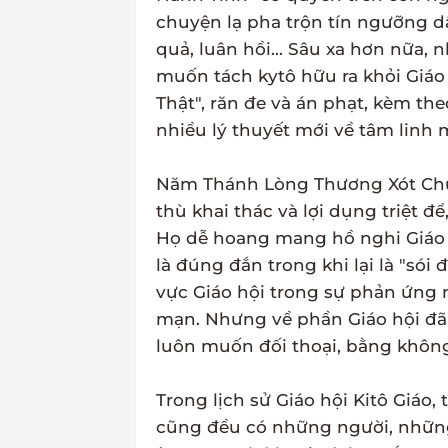
chuyện lạ pha trộn tín ngưỡng dâ
quả, luân hồi... Sâu xa hơn nữa
muốn tách kytô hữu ra khỏi Giáo 
Thật", răn đe và án phạt, kèm th
nhiều lý thuyết mới về tâm linh
Năm Thánh Lòng Thương Xót Chúa
thù khai thác và lợi dụng triệt 
Họ dễ hoang mang hồ nghi Giáo hộ
là đúng đắn trong khi lại là "sói 
vực Giáo hội trong sự phản ứng 
mạn. Nhưng về phần Giáo hội đã c
luôn muốn đối thoại, bằng không 
Trong lịch sử Giáo hội Kitô Giáo,
cũng đều có những người, những