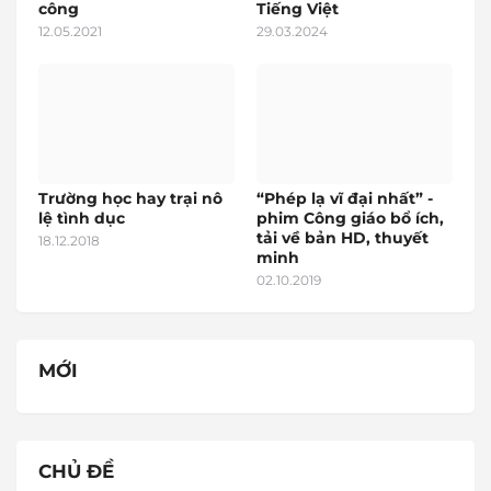
công
Tiếng Việt
12.05.2021
29.03.2024
Trường học hay trại nô
“Phép lạ vĩ đại nhất” -
lệ tình dục
phim Công giáo bổ ích,
tải về bản HD, thuyết
18.12.2018
minh
02.10.2019
MỚI
CHỦ ĐỀ