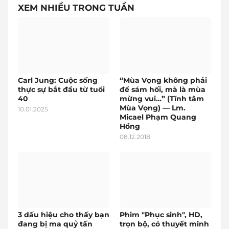
XEM NHIỀU TRONG TUẦN
Carl Jung: Cuộc sống
“Mùa Vọng không phải
thực sự bắt đầu từ tuổi
để sám hối, mà là mùa
40
mừng vui…” (Tĩnh tâm
Mùa Vọng) — Lm.
10.01.2025
Micael Phạm Quang
Hồng
08.12.2018
3 dấu hiệu cho thấy bạn
Phim "Phục sinh", HD,
đang bị ma quỷ tấn
trọn bộ, có thuyết minh