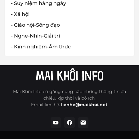
- Suy niệm hàng ngày
- Xã hội
- Giáo hội-Sống đạo
- Nghe-Nhìn-Giải trí
- Kinh nghiệm-Ẩm thực
Mai Khôi Info cố gắng cung cấp những thông tin đa
chiều, kịp thời và bổ ích.
Email liên hệ:
lienhe@maikhoi.net
.