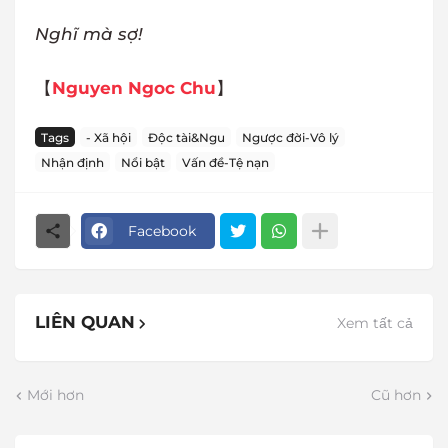
Nghĩ mà sợ!
【
Nguyen Ngoc Chu
】
Tags
- Xã hội
Độc tài&Ngu
Ngược đời-Vô lý
Nhận định
Nổi bật
Vấn đề-Tệ nạn
Facebook
LIÊN QUAN
Xem tất cả
Mới hơn
Cũ hơn