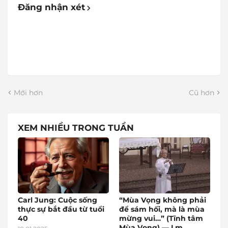
Đăng nhận xét
Mới hơn
Cũ hơn
XEM NHIỀU TRONG TUẦN
Carl Jung: Cuộc sống
“Mùa Vọng không phải
thực sự bắt đầu từ tuổi
để sám hối, mà là mùa
40
mừng vui…” (Tĩnh tâm
Mùa Vọng) — Lm.