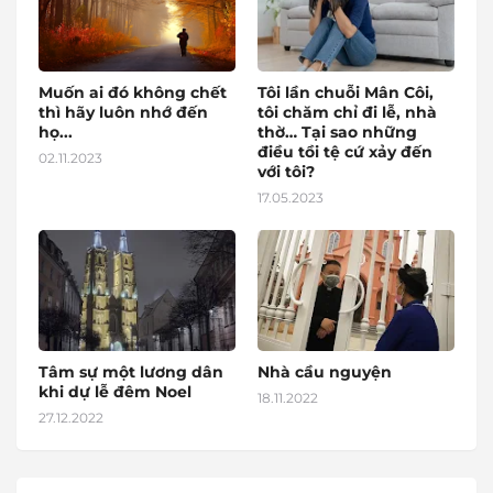
Muốn ai đó không chết
Tôi lần chuỗi Mân Côi,
thì hãy luôn nhớ đến
tôi chăm chỉ đi lễ, nhà
họ...
thờ… Tại sao những
điều tồi tệ cứ xảy đến
02.11.2023
với tôi?
17.05.2023
Tâm sự một lương dân
Nhà cầu nguyện
khi dự lễ đêm Noel
18.11.2022
27.12.2022