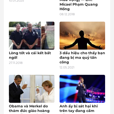
10.01.2025
Micael Phạm Quang
Hồng
08.12.2018
Lòng tốt và cái kết bất
3 dấu hiệu cho thấy bạn
ngờ!
đang bị ma quỷ tấn
công
27.11.2018
12.05.2021
Obama và Merkel do
Anh ấy bị sát hại khi
thám đức giáo hoàng
trên tay đang cầm