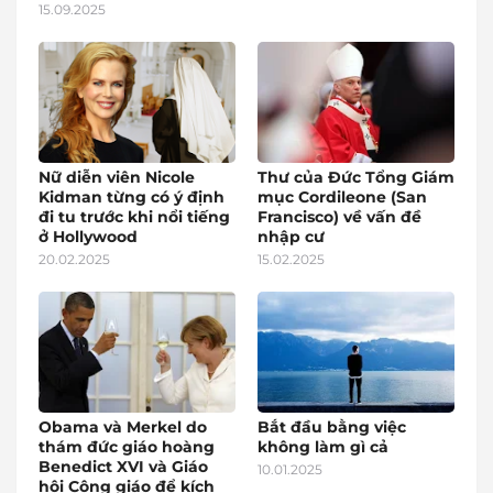
15.09.2025
Nữ diễn viên Nicole
Thư của Đức Tổng Giám
Kidman từng có ý định
mục Cordileone (San
đi tu trước khi nổi tiếng
Francisco) về vấn đề
ở Hollywood
nhập cư
20.02.2025
15.02.2025
Obama và Merkel do
Bắt đầu bằng việc
thám đức giáo hoàng
không làm gì cả
Benedict XVI và Giáo
10.01.2025
hội Công giáo để kích