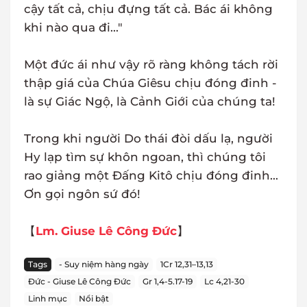
cậy tất cả, chịu đựng tất cả. Bác ái không
khi nào qua đi..."
Một đức ái như vậy rõ ràng không tách rời
thập giá của Chúa Giêsu chịu đóng đinh -
là sự Giác Ngộ, là Cảnh Giới của chúng ta!
Trong khi người Do thái đòi dấu lạ, người
Hy lạp tìm sự khôn ngoan, thì chúng tôi
rao giảng một Đấng Kitô chịu đóng đinh...
Ơn gọi ngôn sứ đó!
【
Lm. Giuse Lê Công Đức
】
Tags
- Suy niệm hàng ngày
1Cr 12,31–13,13
Đức - Giuse Lê Công Đức
Gr 1,4-5.17-19
Lc 4,21-30
Linh mục
Nổi bật