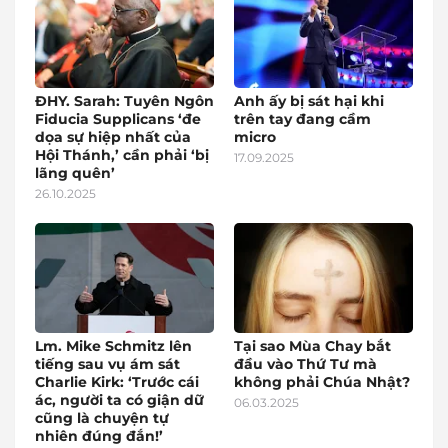
ĐHY. Sarah: Tuyên Ngôn
Anh ấy bị sát hại khi
Fiducia Supplicans ‘đe
trên tay đang cầm
dọa sự hiệp nhất của
micro
Hội Thánh,’ cần phải ‘bị
17.09.2025
lãng quên’
26.10.2025
Lm. Mike Schmitz lên
Tại sao Mùa Chay bắt
tiếng sau vụ ám sát
đầu vào Thứ Tư mà
Charlie Kirk: ‘Trước cái
không phải Chúa Nhật?
ác, người ta có giận dữ
06.03.2025
cũng là chuyện tự
nhiên đúng đắn!’