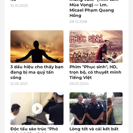
Mùa Vọng) — Lm.
10.01.2025
Micael Phạm Quang
Hồng
08.12.2018
3 dấu hiệu cho thấy bạn
Phim "Phục sinh", HD,
đang bị ma quỷ tấn
trọn bộ, có thuyết minh
công
Tiếng Việt
12.05.2021
29.03.2024
Độc tấu sáo trúc "Phó
Lòng tốt và cái kết bất