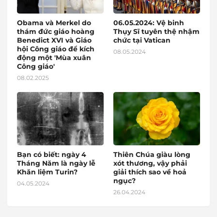
Obama và Merkel do
06.05.2024: Vệ binh
thám đức giáo hoàng
Thụy Sĩ tuyên thệ nhậm
Benedict XVI và Giáo
chức tại Vatican
hội Công giáo để kích
08.05.2024
động một 'Mùa xuân
Công giáo'
08.02.2025
Bạn có biết: ngày 4
Thiên Chúa giàu lòng
Tháng Năm là ngày lễ
xót thương, vậy phải
Khăn liệm Turin?
giải thích sao về hoả
ngục?
04.05.2024
26.04.2024