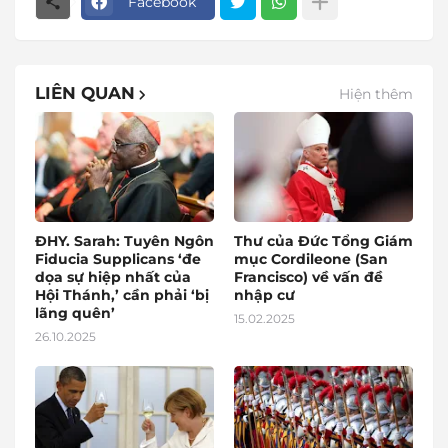
Facebook
LIÊN QUAN
Hiện thêm
ĐHY. Sarah: Tuyên Ngôn
Thư của Đức Tổng Giám
Fiducia Supplicans ‘đe
mục Cordileone (San
dọa sự hiệp nhất của
Francisco) về vấn đề
Hội Thánh,’ cần phải ‘bị
nhập cư
lãng quên’
15.02.2025
26.10.2025