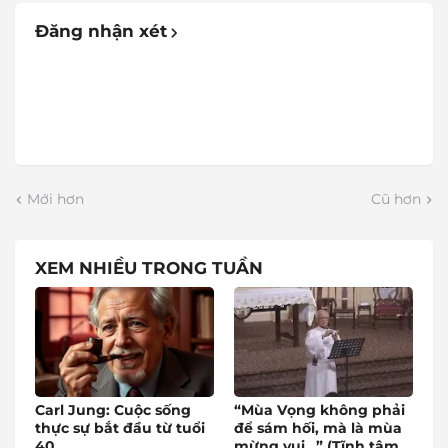
Đăng nhận xét
Mới hơn
Cũ hơn
XEM NHIỀU TRONG TUẦN
Carl Jung: Cuộc sống
“Mùa Vọng không phải
thực sự bắt đầu từ tuổi
để sám hối, mà là mùa
40
mừng vui…” (Tĩnh tâm