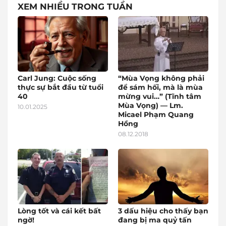
XEM NHIỀU TRONG TUẦN
Carl Jung: Cuộc sống
“Mùa Vọng không phải
thực sự bắt đầu từ tuổi
để sám hối, mà là mùa
40
mừng vui…” (Tĩnh tâm
Mùa Vọng) — Lm.
10.01.2025
Micael Phạm Quang
Hồng
08.12.2018
Lòng tốt và cái kết bất
3 dấu hiệu cho thấy bạn
ngờ!
đang bị ma quỷ tấn