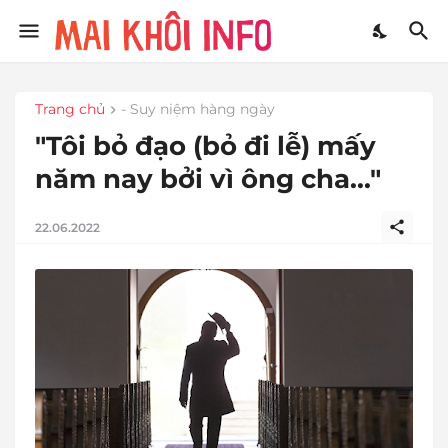
Trang chủ
- Suy niệm hàng ngày
"Tôi bỏ đạo (bỏ đi lễ) mấy
năm nay bởi vì ông cha..."
22.06.2022