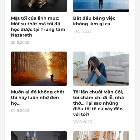
Mặt tối của linh mục:
Bắt đầu bằng việc
Một sự thật mà tôi đã
không làm gì cả
học được tại Trung tâm
10.01.2025
Nazareth
28.11.2025
Muốn ai đó không chết
Tôi lần chuỗi Mân Côi,
thì hãy luôn nhớ đến
tôi chăm chỉ đi lễ, nhà
họ...
thờ… Tại sao những
điều tồi tệ cứ xảy đến
02.11.2023
với tôi?
17.05.2023