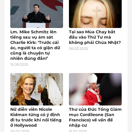
Lm. Mike Schmitz lên
Tại sao Mùa Chay bắt
tiếng sau vụ ám sát
đầu vào Thứ Tư mà
Charlie Kirk: ‘Trước cái
không phải Chúa Nhật?
ác, người ta có giận dữ
06.03.2025
cũng là chuyện tự
nhiên đúng đắn!’
15.09.2025
Nữ diễn viên Nicole
Thư của Đức Tổng Giám
Kidman từng có ý định
mục Cordileone (San
đi tu trước khi nổi tiếng
Francisco) về vấn đề
ở Hollywood
nhập cư
20.02.2025
15.02.2025