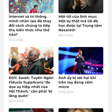
Internet và trí thông
Mặt tối của linh mục:
minh nhân tạo đã thay
Một sự thật mà tôi đã
đổi cách chúng ta tiếp
học được tại Trung tâm
thu kiến thức như thế
Nazareth
nào?
28.11.2025
01.12.2025
ĐHY. Sarah: Tuyên Ngôn
Anh ấy bị sát hại khi
Fiducia Supplicans ‘đe
trên tay đang cầm
dọa sự hiệp nhất của
micro
Hội Thánh,’ cần phải ‘bị
17.09.2025
lãng quên’
26.10.2025