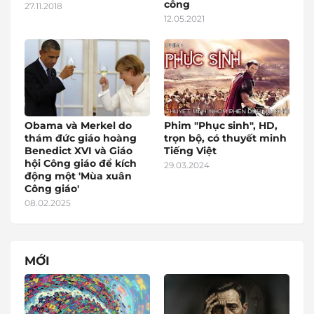
công
27.11.2018
12.05.2021
Obama và Merkel do
Phim "Phục sinh", HD,
thám đức giáo hoàng
trọn bộ, có thuyết minh
Benedict XVI và Giáo
Tiếng Việt
hội Công giáo để kích
29.03.2024
động một 'Mùa xuân
Công giáo'
08.02.2025
MỚI