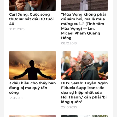
Carl Jung: Cuộc sống
“Mùa Vọng không phải
thực sự bắt đầu từ tuổi
để sám hối, mà là mùa
40
mừng vui…” (Tĩnh tâm
Mùa Vọng) — Lm.
10.01.2025
Micael Phạm Quang
Hồng
08.12.2018
3 dấu hiệu cho thấy bạn
ĐHY. Sarah: Tuyên Ngôn
đang bị ma quỷ tấn
Fiducia Supplicans ‘đe
công
dọa sự hiệp nhất của
Hội Thánh,’ cần phải ‘bị
12.05.2021
lãng quên’
25.10.2025