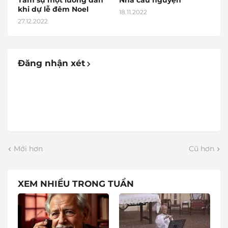
Tâm sự một lương dân
Nhà cầu nguyện
khi dự lễ đêm Noel
18.11.2022
27.12.2022
Đăng nhận xét
Mới hơn
Cũ hơn
XEM NHIỀU TRONG TUẦN