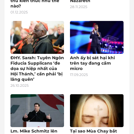
thu kiến thức như thế
Nazareth
nào?
28.11.2025
01.12.2025
ĐHY. Sarah: Tuyên Ngôn
Anh ấy bị sát hại khi
Fiducia Supplicans ‘đe
trên tay đang cầm
dọa sự hiệp nhất của
micro
Hội Thánh,’ cần phải ‘bị
17.09.2025
lãng quên’
26.10.2025
Lm. Mike Schmitz lên
Tại sao Mùa Chay bắt