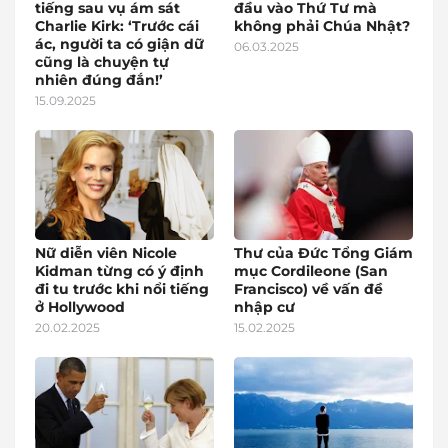
tiếng sau vụ ám sát
đầu vào Thứ Tư mà
Charlie Kirk: ‘Trước cái
không phải Chúa Nhật?
ác, người ta có giận dữ
06.03.2025
cũng là chuyện tự
nhiên đúng đắn!’
15.09.2025
Nữ diễn viên Nicole
Thư của Đức Tổng Giám
Kidman từng có ý định
mục Cordileone (San
đi tu trước khi nổi tiếng
Francisco) về vấn đề
ở Hollywood
nhập cư
20.02.2025
15.02.2025