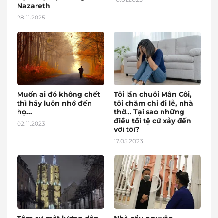
Nazareth
28.11.2025
Muốn ai đó không chết
Tôi lần chuỗi Mân Côi,
thì hãy luôn nhớ đến
tôi chăm chỉ đi lễ, nhà
họ...
thờ… Tại sao những
điều tồi tệ cứ xảy đến
02.11.2023
với tôi?
17.05.2023