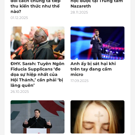
đổi cách chúng ta tiếp
học được tại Trung tâm
thu kiến thức như thế
Nazareth
nào?
28.11.2025
01.12.2025
ĐHY. Sarah: Tuyên Ngôn
Anh ấy bị sát hại khi
Fiducia Supplicans ‘đe
trên tay đang cầm
dọa sự hiệp nhất của
micro
Hội Thánh,’ cần phải ‘bị
17.09.2025
lãng quên’
26.10.2025