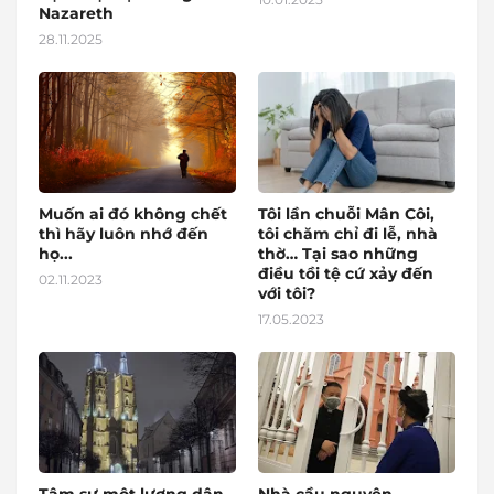
Nazareth
28.11.2025
Muốn ai đó không chết
Tôi lần chuỗi Mân Côi,
thì hãy luôn nhớ đến
tôi chăm chỉ đi lễ, nhà
họ...
thờ… Tại sao những
điều tồi tệ cứ xảy đến
02.11.2023
với tôi?
17.05.2023