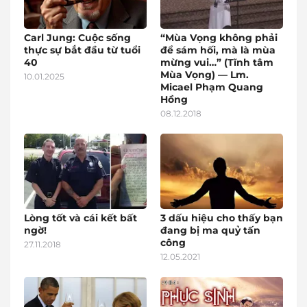
Carl Jung: Cuộc sống
“Mùa Vọng không phải
thực sự bắt đầu từ tuổi
để sám hối, mà là mùa
40
mừng vui…” (Tĩnh tâm
Mùa Vọng) — Lm.
10.01.2025
Micael Phạm Quang
Hồng
08.12.2018
Lòng tốt và cái kết bất
3 dấu hiệu cho thấy bạn
ngờ!
đang bị ma quỷ tấn
công
27.11.2018
12.05.2021