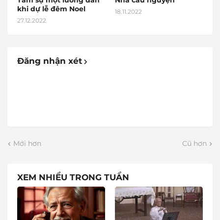
Tâm sự một lương dân
Nhà cầu nguyện
khi dự lễ đêm Noel
18.11.2022
27.12.2022
Đăng nhận xét
Mới hơn
Cũ hơn
XEM NHIỀU TRONG TUẦN