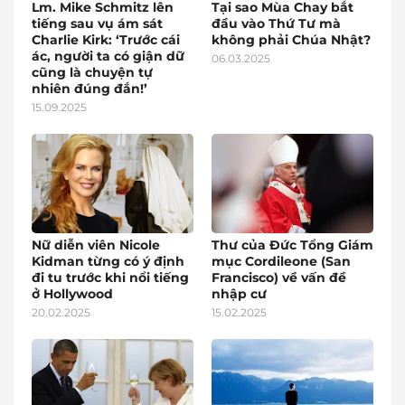
Lm. Mike Schmitz lên
Tại sao Mùa Chay bắt
tiếng sau vụ ám sát
đầu vào Thứ Tư mà
Charlie Kirk: ‘Trước cái
không phải Chúa Nhật?
ác, người ta có giận dữ
06.03.2025
cũng là chuyện tự
nhiên đúng đắn!’
15.09.2025
Nữ diễn viên Nicole
Thư của Đức Tổng Giám
Kidman từng có ý định
mục Cordileone (San
đi tu trước khi nổi tiếng
Francisco) về vấn đề
ở Hollywood
nhập cư
20.02.2025
15.02.2025