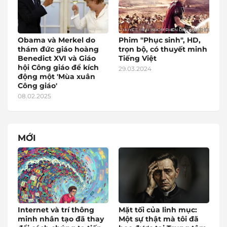
Obama và Merkel do
Phim "Phục sinh", HD,
thám đức giáo hoàng
trọn bộ, có thuyết minh
Benedict XVI và Giáo
Tiếng Việt
hội Công giáo để kích
29.03.2024
động một 'Mùa xuân
Công giáo'
08.02.2025
MỚI
Internet và trí thông
Mặt tối của linh mục:
minh nhân tạo đã thay
Một sự thật mà tôi đã