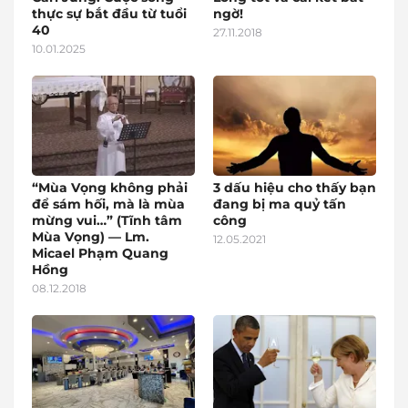
thực sự bắt đầu từ tuổi
ngờ!
40
27.11.2018
10.01.2025
“Mùa Vọng không phải
3 dấu hiệu cho thấy bạn
để sám hối, mà là mùa
đang bị ma quỷ tấn
mừng vui…” (Tĩnh tâm
công
Mùa Vọng) — Lm.
12.05.2021
Micael Phạm Quang
Hồng
08.12.2018