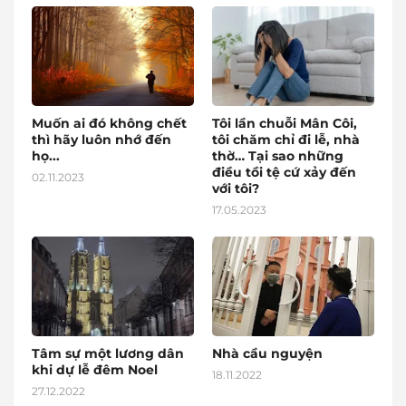
Muốn ai đó không chết
Tôi lần chuỗi Mân Côi,
thì hãy luôn nhớ đến
tôi chăm chỉ đi lễ, nhà
họ...
thờ… Tại sao những
điều tồi tệ cứ xảy đến
02.11.2023
với tôi?
17.05.2023
Tâm sự một lương dân
Nhà cầu nguyện
khi dự lễ đêm Noel
18.11.2022
27.12.2022