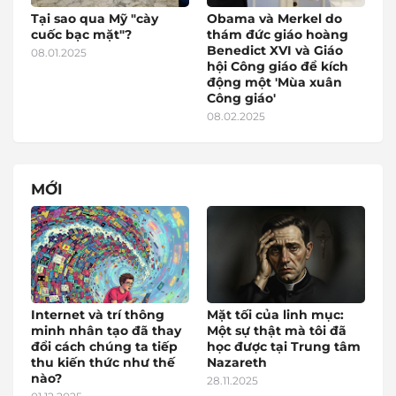
Tại sao qua Mỹ "cày
Obama và Merkel do
cuốc bạc mặt"?
thám đức giáo hoàng
Benedict XVI và Giáo
08.01.2025
hội Công giáo để kích
động một 'Mùa xuân
Công giáo'
08.02.2025
MỚI
Internet và trí thông
Mặt tối của linh mục:
minh nhân tạo đã thay
Một sự thật mà tôi đã
đổi cách chúng ta tiếp
học được tại Trung tâm
thu kiến thức như thế
Nazareth
nào?
28.11.2025