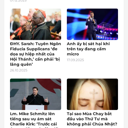
01.12.2025
ĐHY. Sarah: Tuyên Ngôn
Anh ấy bị sát hại khi
Fiducia Supplicans ‘đe
trên tay đang cầm
dọa sự hiệp nhất của
micro
Hội Thánh,’ cần phải ‘bị
17.09.2025
lãng quên’
26.10.2025
Lm. Mike Schmitz lên
Tại sao Mùa Chay bắt
tiếng sau vụ ám sát
đầu vào Thứ Tư mà
Charlie Kirk: ‘Trước cái
không phải Chúa Nhật?