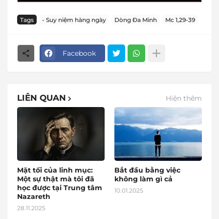
Tags
- Suy niệm hàng ngày
Dòng Đa Minh
Mc 1,29-39
Facebook
LIÊN QUAN
Hiện thêm
Mặt tối của linh mục:
Bắt đầu bằng việc
Một sự thật mà tôi đã
không làm gì cả
học được tại Trung tâm
10.01.2025
Nazareth
28.11.2025