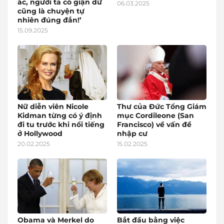
ác, người ta có giận dữ
06.03.2025
cũng là chuyện tự
nhiên đúng đắn!’
15.09.2025
Nữ diễn viên Nicole
Thư của Đức Tổng Giám
Kidman từng có ý định
mục Cordileone (San
đi tu trước khi nổi tiếng
Francisco) về vấn đề
ở Hollywood
nhập cư
20.02.2025
15.02.2025
Obama và Merkel do
Bắt đầu bằng việc