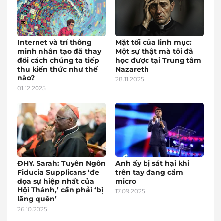
Internet và trí thông
Mặt tối của linh mục:
minh nhân tạo đã thay
Một sự thật mà tôi đã
đổi cách chúng ta tiếp
học được tại Trung tâm
thu kiến thức như thế
Nazareth
nào?
28.11.2025
01.12.2025
ĐHY. Sarah: Tuyên Ngôn
Anh ấy bị sát hại khi
Fiducia Supplicans ‘đe
trên tay đang cầm
dọa sự hiệp nhất của
micro
Hội Thánh,’ cần phải ‘bị
17.09.2025
lãng quên’
26.10.2025