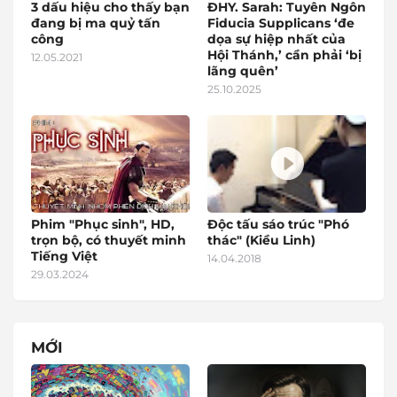
3 dấu hiệu cho thấy bạn
ĐHY. Sarah: Tuyên Ngôn
đang bị ma quỷ tấn
Fiducia Supplicans ‘đe
công
dọa sự hiệp nhất của
Hội Thánh,’ cần phải ‘bị
12.05.2021
lãng quên’
25.10.2025
Phim "Phục sinh", HD,
Độc tấu sáo trúc "Phó
trọn bộ, có thuyết minh
thác" (Kiều Linh)
Tiếng Việt
14.04.2018
29.03.2024
MỚI