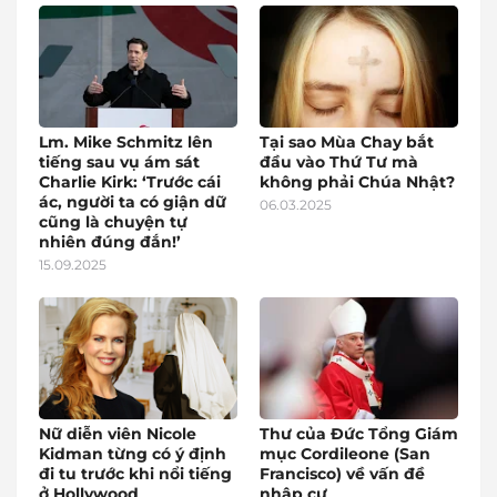
Lm. Mike Schmitz lên
Tại sao Mùa Chay bắt
tiếng sau vụ ám sát
đầu vào Thứ Tư mà
Charlie Kirk: ‘Trước cái
không phải Chúa Nhật?
ác, người ta có giận dữ
06.03.2025
cũng là chuyện tự
nhiên đúng đắn!’
15.09.2025
Nữ diễn viên Nicole
Thư của Đức Tổng Giám
Kidman từng có ý định
mục Cordileone (San
đi tu trước khi nổi tiếng
Francisco) về vấn đề
ở Hollywood
nhập cư