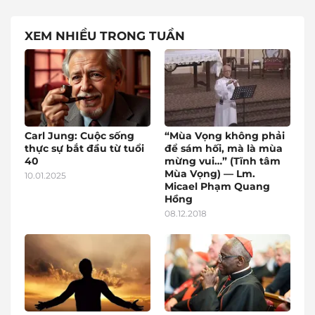
XEM NHIỀU TRONG TUẦN
Carl Jung: Cuộc sống
“Mùa Vọng không phải
thực sự bắt đầu từ tuổi
để sám hối, mà là mùa
40
mừng vui…” (Tĩnh tâm
Mùa Vọng) — Lm.
10.01.2025
Micael Phạm Quang
Hồng
08.12.2018