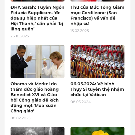
ĐHY. Sarah: Tuyên Ngôn
Thư của Đức Tổng Giám
Fiducia Supplicans ‘đe
mục Cordileone (San
dọa sự hiệp nhất của
Francisco) về vấn đề
Hội Thánh,’ cần phải ‘bị
nhập cư
lãng quên’
15.02.2025
26.10.2025
Obama và Merkel do
06.05.2024: Vệ binh
thám đức giáo hoàng
Thụy Sĩ tuyên thệ nhậm
Benedict XVI và Giáo
chức tại Vatican
hội Công giáo để kích
08.05.2024
động một 'Mùa xuân
Công giáo'
08.02.2025