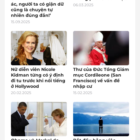
ác, người ta có giận dữ
06.03.2025
cũng là chuyện tự
nhiên đúng đắn!’
15.09.2025
Nữ diễn viên Nicole
Thư của Đức Tổng Giám
Kidman từng có ý định
mục Cordileone (San
đi tu trước khi nổi tiếng
Francisco) về vấn đề
ở Hollywood
nhập cư
20.02.2025
15.02.2025