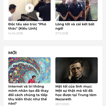
Độc tấu sáo trúc "Phó
Lòng tốt và cái kết bất
thác" (Kiều Linh)
ngờ!
14.04.2018
27.11.2018
MỚI
Internet và trí thông
Mặt tối của linh mục:
minh nhân tạo đã thay
Một sự thật mà tôi đã
đổi cách chúng ta tiếp
học được tại Trung tâm
thu kiến thức như thế
Nazareth
nào?
28.11.2025