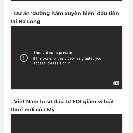
-
Dự án ‘đường hầm xuyên biển’ đầu tiên
tại Hạ Long
-
Việt Nam lo sợ đầu tư FDI giảm vì luật
thuế mới của Mỹ