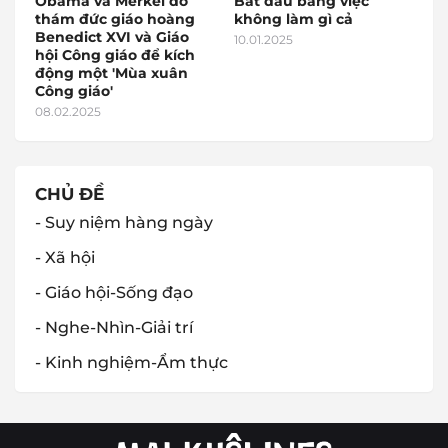
Obama và Merkel do
Bắt đầu bằng việc
thám đức giáo hoàng
không làm gì cả
Benedict XVI và Giáo
10.01.2025
hội Công giáo để kích
động một 'Mùa xuân
Công giáo'
08.02.2025
CHỦ ĐỀ
- Suy niệm hàng ngày
- Xã hội
- Giáo hội-Sống đạo
- Nghe-Nhìn-Giải trí
- Kinh nghiệm-Ẩm thực