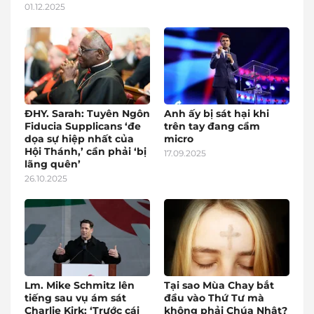
01.12.2025
ĐHY. Sarah: Tuyên Ngôn
Anh ấy bị sát hại khi
Fiducia Supplicans ‘đe
trên tay đang cầm
dọa sự hiệp nhất của
micro
Hội Thánh,’ cần phải ‘bị
17.09.2025
lãng quên’
26.10.2025
Lm. Mike Schmitz lên
Tại sao Mùa Chay bắt
tiếng sau vụ ám sát
đầu vào Thứ Tư mà
Charlie Kirk: ‘Trước cái
không phải Chúa Nhật?