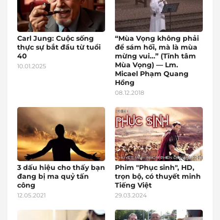
Carl Jung: Cuộc sống
“Mùa Vọng không phải
thực sự bắt đầu từ tuổi
để sám hối, mà là mùa
40
mừng vui…” (Tĩnh tâm
Mùa Vọng) — Lm.
10.01.2025
Micael Phạm Quang
Hồng
08.12.2018
3 dấu hiệu cho thấy bạn
Phim "Phục sinh", HD,
đang bị ma quỷ tấn
trọn bộ, có thuyết minh
công
Tiếng Việt
12.05.2021
29.03.2024