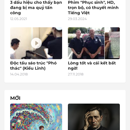
3 dấu hiệu cho thấy bạn
Phim "Phục sinh", HD,
đang bị ma quỷ tấn
trọn bộ, có thuyết minh
công
Tiếng Việt
12.05.2021
29.03.2024
Độc tấu sáo trúc "Phó
Lòng tốt và cái kết bất
thác" (Kiều Linh)
ngờ!
14.04.2018
27.11.2018
MỚI