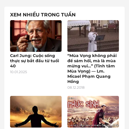
XEM NHIỀU TRONG TUẦN
Carl Jung: Cuộc sống
“Mùa Vọng không phải
thực sự bắt đầu từ tuổi
để sám hối, mà là mùa
40
mừng vui…” (Tĩnh tâm
Mùa Vọng) — Lm.
10.01.2025
Micael Phạm Quang
Hồng
08.12.2018