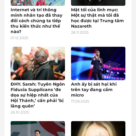
Internet và trí thông
Mặt tối của linh mục:
minh nhân tạo đã thay
Một sự thật mà tôi đã
đổi cách chúng ta tiếp
học được tại Trung tâm
thu kiến thức như thế
Nazareth
nào?
28.11.2025
01.12.2025
ĐHY. Sarah: Tuyên Ngôn
Anh ấy bị sát hại khi
Fiducia Supplicans ‘đe
trên tay đang cầm
dọa sự hiệp nhất của
micro
Hội Thánh,’ cần phải ‘bị
17.09.2025
lãng quên’
26.10.2025