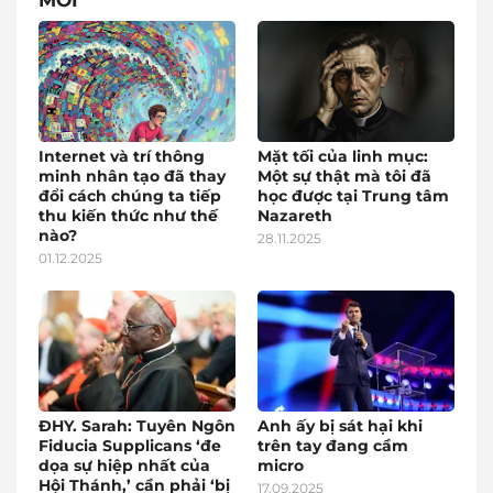
MỚI
Internet và trí thông
Mặt tối của linh mục:
minh nhân tạo đã thay
Một sự thật mà tôi đã
đổi cách chúng ta tiếp
học được tại Trung tâm
thu kiến thức như thế
Nazareth
nào?
28.11.2025
01.12.2025
ĐHY. Sarah: Tuyên Ngôn
Anh ấy bị sát hại khi
Fiducia Supplicans ‘đe
trên tay đang cầm
dọa sự hiệp nhất của
micro
Hội Thánh,’ cần phải ‘bị
17.09.2025