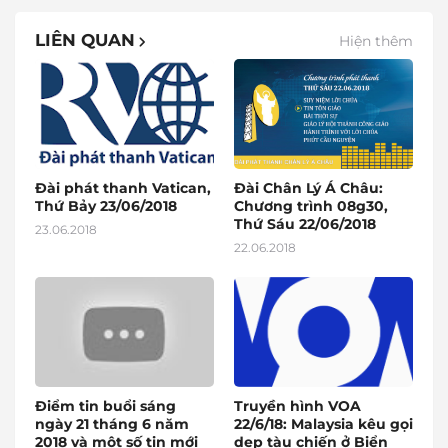
LIÊN QUAN
Hiện thêm
Đài phát thanh Vatican,
Đài Chân Lý Á Châu:
Thứ Bảy 23/06/2018
Chương trình 08g30,
Thứ Sáu 22/06/2018
23.06.2018
22.06.2018
Điểm tin buổi sáng
Truyền hình VOA
ngày 21 tháng 6 năm
22/6/18: Malaysia kêu gọi
2018 và một số tin mới
dẹp tàu chiến ở Biển