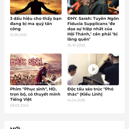
3 dấu hiệu cho thấy bạn
ĐHY. Sarah: Tuyên Ngôn
đang bị ma quỷ tấn
Fiducia Supplicans ‘đe
công
dọa sự hiệp nhất của
Hội Thánh,’ cần phải ‘bị
12.05.2021
lãng quên’
25.10.2025
Phim "Phục sinh", HD,
Độc tấu sáo trúc "Phó
trọn bộ, có thuyết minh
thác" (Kiều Linh)
Tiếng Việt
14.04.2018
29.03.2024