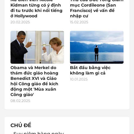
Kidman từng có ý định
mục Cordileone (San
đi tu trước khi nổi tiếng
Francisco) về vấn đề
ở Hollywood
nhập cư
20.02.2025
15.02.2025
Obama và Merkel do
Bắt đầu bằng việc
thám đức giáo hoàng
không làm gì cả
Benedict XVI và Giáo
10.01.2025
hội Công giáo để kích
động một 'Mùa xuân
Công giáo'
08.02.2025
CHỦ ĐỀ
- Suy niệm hàng ngày