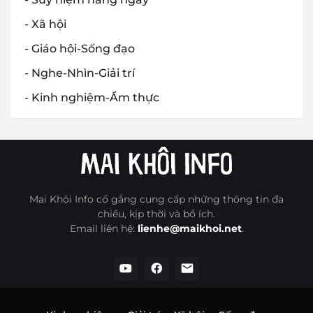
- Xã hội
- Giáo hội-Sống đạo
- Nghe-Nhìn-Giải trí
- Kinh nghiệm-Ẩm thực
Mai Khôi Info cố gắng cung cấp những thông tin đa
chiều, kịp thời và bổ ích.
Email liên hệ:
lienhe@maikhoi.net
.