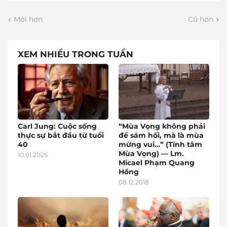
Mới hơn
Cũ hơn
XEM NHIỀU TRONG TUẦN
Carl Jung: Cuộc sống
“Mùa Vọng không phải
thực sự bắt đầu từ tuổi
để sám hối, mà là mùa
40
mừng vui…” (Tĩnh tâm
Mùa Vọng) — Lm.
10.01.2025
Micael Phạm Quang
Hồng
08.12.2018