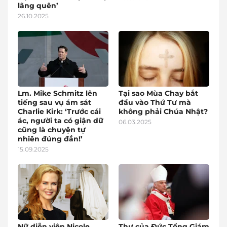
lãng quên’
26.10.2025
Lm. Mike Schmitz lên
Tại sao Mùa Chay bắt
tiếng sau vụ ám sát
đầu vào Thứ Tư mà
Charlie Kirk: ‘Trước cái
không phải Chúa Nhật?
ác, người ta có giận dữ
06.03.2025
cũng là chuyện tự
nhiên đúng đắn!’
15.09.2025
Nữ diễn viên Nicole
Thư của Đức Tổng Giám