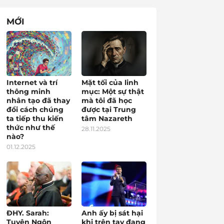
MỚI
Internet và trí
Mặt tối của linh
thông minh
mục: Một sự thật
nhân tạo đã thay
mà tôi đã học
đổi cách chúng
được tại Trung
ta tiếp thu kiến
tâm Nazareth
thức như thế
28.11.2025
nào?
01.12.2025
ĐHY. Sarah:
Anh ấy bị sát hại
Tuyên Ngôn
khi trên tay đang