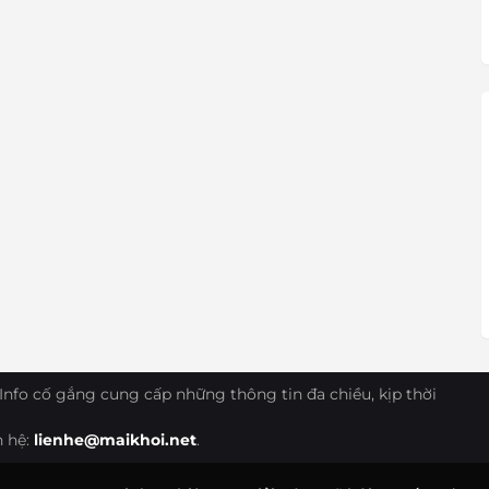
Info cố gắng cung cấp những thông tin đa chiều, kịp thời
n hệ:
lienhe@maikhoi.net
.