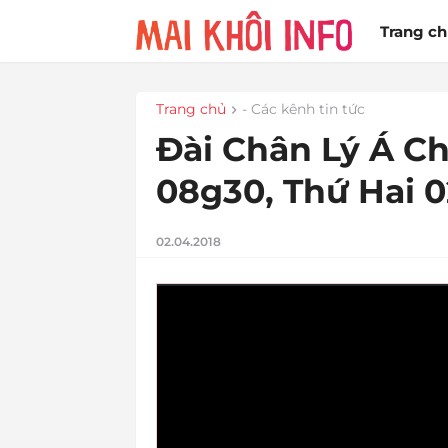
Trang c
Trang chủ
- Các kênh tin tức
Đài Chân Lý Á Ch
08g30, Thứ Hai 0
02.04.2018