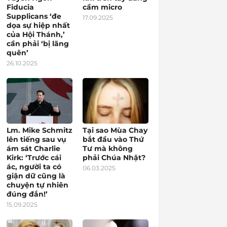
Fiducia
cầm micro
Supplicans ‘đe
17.09.2025
dọa sự hiệp nhất
của Hội Thánh,’
cần phải ‘bị lãng
quên’
26.10.2025
Lm. Mike Schmitz
Tại sao Mùa Chay
lên tiếng sau vụ
bắt đầu vào Thứ
ám sát Charlie
Tư mà không
Kirk: ‘Trước cái
phải Chúa Nhật?
ác, người ta có
06.03.2025
giận dữ cũng là
chuyện tự nhiên
đúng đắn!’
15.09.2025