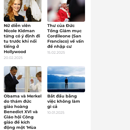
Nữ diễn viên
Thư của Đức
Nicole Kidman
Tổng Giám mục
từng có ý định đi
Cordileone (San
tu trước khi nổi
Francisco) về vấn
tiếng ở
đề nhập cư
Hollywood
15.02.2025
20.02.2025
Obama và Merkel
Bắt đầu bằng
do thám đức
việc không làm
giáo hoàng
gì cả
Benedict XVI và
10.01.2025
Giáo hội Công
giáo để kích
động một 'Mùa