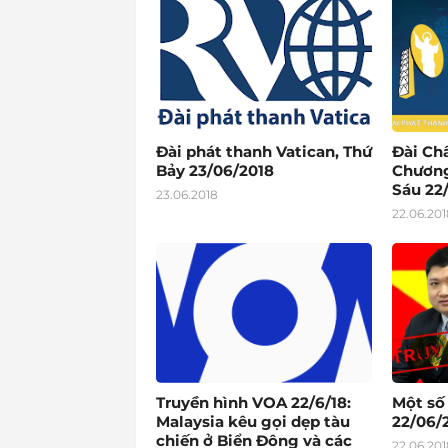
Đài phát thanh Vatican, Thứ
Đài Ch
Bảy 23/06/2018
Chương
Sáu 22
23.06.2018
22.06.201
Truyền hình VOA 22/6/18:
Một số
Malaysia kêu gọi dẹp tàu
22/06/2
chiến ở Biển Đông và các
22.06.201