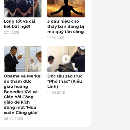
Lòng tốt và cái
3 dấu hiệu cho
kết bất ngờ!
thấy bạn đang bị
ma quỷ tấn công
27.11.2018
12.05.2021
Obama và Merkel
Độc tấu sáo trúc
do thám đức
"Phó thác" (Kiều
giáo hoàng
Linh)
Benedict XVI và
14.04.2018
Giáo hội Công
giáo để kích
động một 'Mùa
xuân Công giáo'
08.02.2025