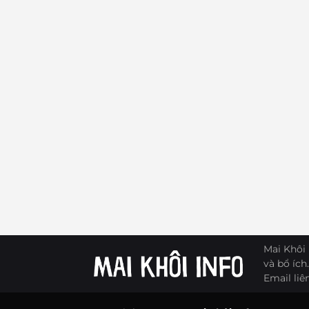
Mai Khôi 
và bổ ích.
Email liê