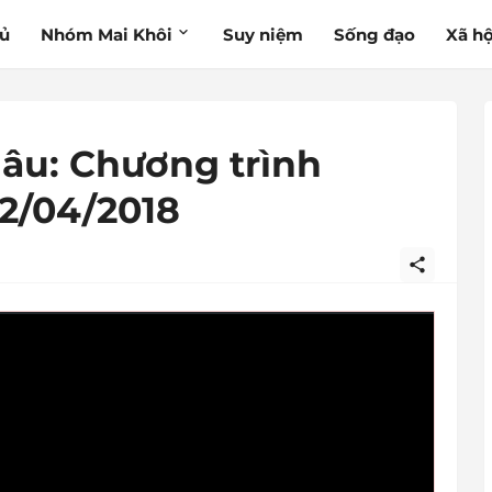
hủ
Nhóm Mai Khôi
Suy niệm
Sống đạo
Xã hộ
âu: Chương trình
2/04/2018