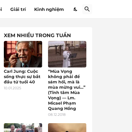
i
Giải trí
Kinh nghiệm
XEM NHIỀU TRONG TUẦN
Carl Jung: Cuộc
“Mùa Vọng
sống thực sự bắt
không phải để
đầu từ tuổi 40
sám hối, mà là
mùa mừng vui…”
10.01.2025
(Tĩnh tâm Mùa
Vọng) — Lm.
Micael Phạm
Quang Hồng
08.12.2018