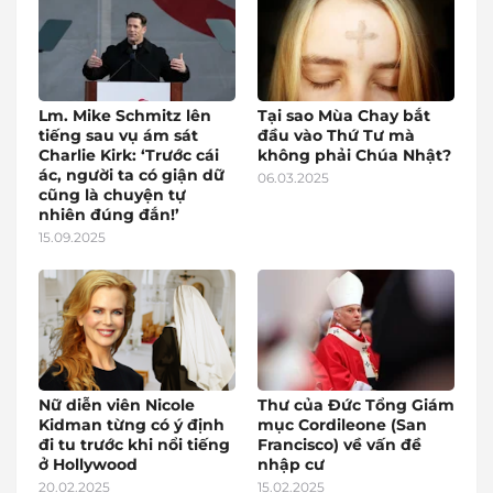
Lm. Mike Schmitz lên
Tại sao Mùa Chay bắt
tiếng sau vụ ám sát
đầu vào Thứ Tư mà
Charlie Kirk: ‘Trước cái
không phải Chúa Nhật?
ác, người ta có giận dữ
06.03.2025
cũng là chuyện tự
nhiên đúng đắn!’
15.09.2025
Nữ diễn viên Nicole
Thư của Đức Tổng Giám
Kidman từng có ý định
mục Cordileone (San
đi tu trước khi nổi tiếng
Francisco) về vấn đề
ở Hollywood
nhập cư
20.02.2025
15.02.2025