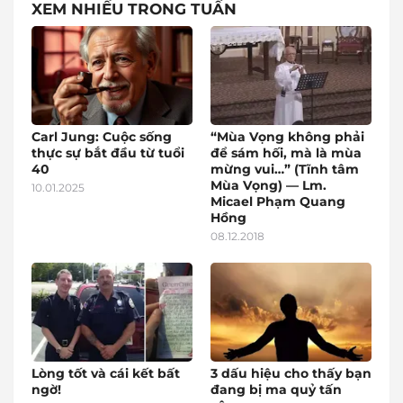
XEM NHIỀU TRONG TUẦN
Carl Jung: Cuộc sống
“Mùa Vọng không phải
thực sự bắt đầu từ tuổi
để sám hối, mà là mùa
40
mừng vui…” (Tĩnh tâm
Mùa Vọng) — Lm.
10.01.2025
Micael Phạm Quang
Hồng
08.12.2018
Lòng tốt và cái kết bất
3 dấu hiệu cho thấy bạn
ngờ!
đang bị ma quỷ tấn