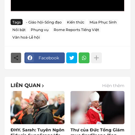
Tags
- Giáo hội-Sống đạo
Kiến thức
Mùa Phục Sinh
Nổi bật
Phụng vụ
Rome Reports Tiếng Việt
Văn hoá-Lễ hội
Facebook
LIÊN QUAN
Hiện thêm
ĐHY. Sarah: Tuyên Ngôn
Thư của Đức Tổng Giám