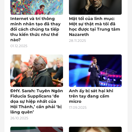
Internet và trí thông
Mặt tối của linh mục:
minh nhân tạo đã thay
Một sự thật mà tôi đã
đổi cách chúng ta tiếp
học được tại Trung tâm
thu kiến thức như thế
Nazareth
nào?
28.11.2025
01.12.2025
ĐHY. Sarah: Tuyên Ngôn
Anh ấy bị sát hại khi
Fiducia Supplicans ‘đe
trên tay đang cầm
dọa sự hiệp nhất của
micro
Hội Thánh,’ cần phải ‘bị
17.09.2025
lãng quên’
26.10.2025