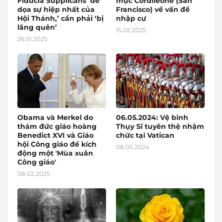
Fiducia Supplicans ‘đe
mục Cordileone (San
dọa sự hiệp nhất của
Francisco) về vấn đề
Hội Thánh,’ cần phải ‘bị
nhập cư
lãng quên’
15.02.2025
26.10.2025
Obama và Merkel do
06.05.2024: Vệ binh
thám đức giáo hoàng
Thụy Sĩ tuyên thệ nhậm
Benedict XVI và Giáo
chức tại Vatican
hội Công giáo để kích
08.05.2024
động một 'Mùa xuân
Công giáo'
08.02.2025