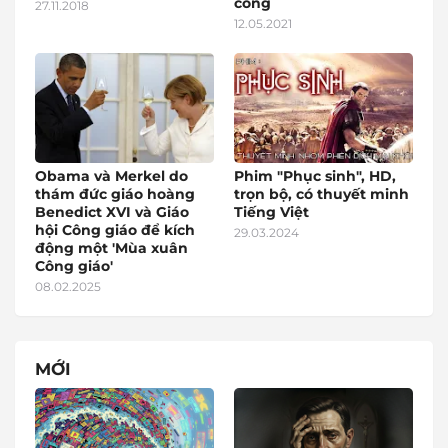
công
27.11.2018
12.05.2021
Obama và Merkel do
Phim "Phục sinh", HD,
thám đức giáo hoàng
trọn bộ, có thuyết minh
Benedict XVI và Giáo
Tiếng Việt
hội Công giáo để kích
29.03.2024
động một 'Mùa xuân
Công giáo'
08.02.2025
MỚI