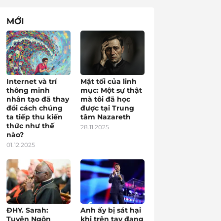
MỚI
Internet và trí
Mặt tối của linh
thông minh
mục: Một sự thật
nhân tạo đã thay
mà tôi đã học
đổi cách chúng
được tại Trung
ta tiếp thu kiến
tâm Nazareth
thức như thế
28.11.2025
nào?
01.12.2025
ĐHY. Sarah:
Anh ấy bị sát hại
Tuyên Ngôn
khi trên tay đang