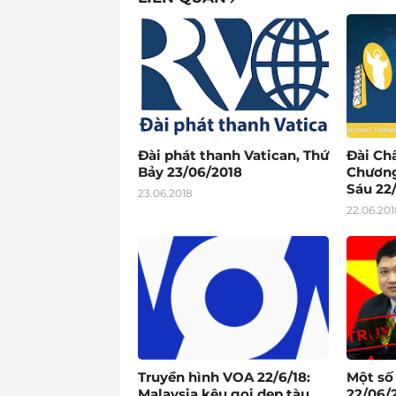
Đài phát thanh Vatican, Thứ
Đài Ch
Bảy 23/06/2018
Chương
Sáu 22
23.06.2018
22.06.201
Truyền hình VOA 22/6/18:
Một số
Malaysia kêu gọi dẹp tàu
22/06/2