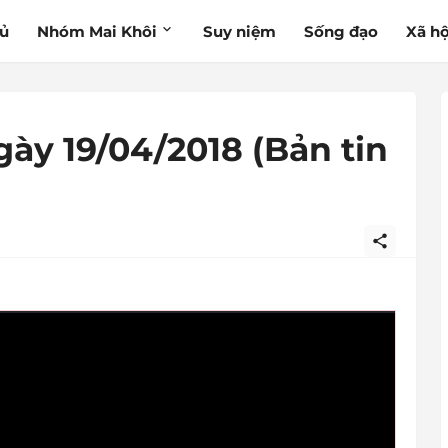
hủ
Nhóm Mai Khôi
Suy niệm
Sống đạo
Xã hộ
gày 19/04/2018 (Bản tin