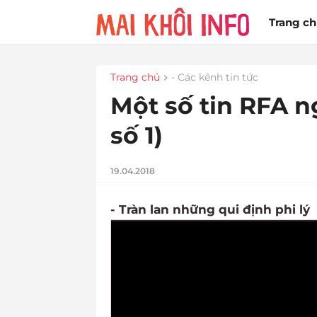
Trang c
Trang chủ
- Các kênh tin tức
Một số tin RFA n
số 1)
19.04.2018
- Tràn lan những qui định phi lý