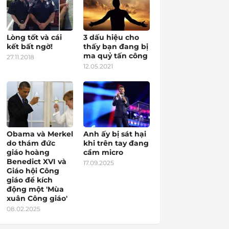
Lòng tốt và cái
3 dấu hiệu cho
kết bất ngờ!
thấy bạn đang bị
ma quỷ tấn công
27.11.2018
12.05.2021
Obama và Merkel
Anh ấy bị sát hại
do thám đức
khi trên tay đang
giáo hoàng
cầm micro
Benedict XVI và
17.09.2025
Giáo hội Công
giáo để kích
động một 'Mùa
xuân Công giáo'
08.02.2025