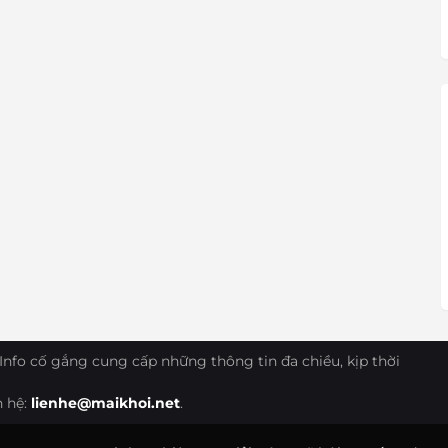
Info cố gắng cung cấp những thông tin đa chiều, kịp thời
n hệ:
lienhe@maikhoi.net
.