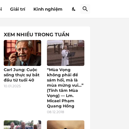
i
Giải trí
Kinh nghiệm
XEM NHIỀU TRONG TUẦN
Carl Jung: Cuộc
“Mùa Vọng
sống thực sự bắt
không phải để
đầu từ tuổi 40
sám hối, mà là
mùa mừng vui…”
10.01.2025
(Tĩnh tâm Mùa
Vọng) — Lm.
Micael Phạm
Quang Hồng
08.12.2018