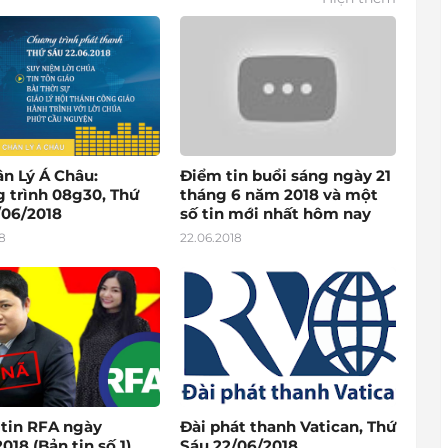
ân Lý Á Châu:
Điểm tin buổi sáng ngày 21
 trình 08g30, Thứ
tháng 6 năm 2018 và một
/06/2018
số tin mới nhất hôm nay
8
22.06.2018
 tin RFA ngày
Đài phát thanh Vatican, Thứ
018 (Bản tin số 1)
Sáu 22/06/2018