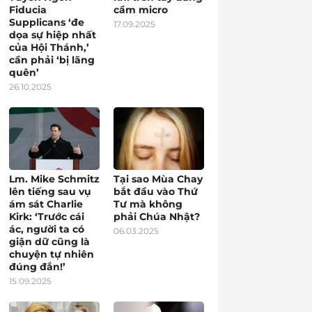
Fiducia
cầm micro
Supplicans ‘đe
17.09.2025
dọa sự hiệp nhất
của Hội Thánh,’
cần phải ‘bị lãng
quên’
26.10.2025
Lm. Mike Schmitz
Tại sao Mùa Chay
lên tiếng sau vụ
bắt đầu vào Thứ
ám sát Charlie
Tư mà không
Kirk: ‘Trước cái
phải Chúa Nhật?
ác, người ta có
06.03.2025
giận dữ cũng là
chuyện tự nhiên
đúng đắn!’
15.09.2025