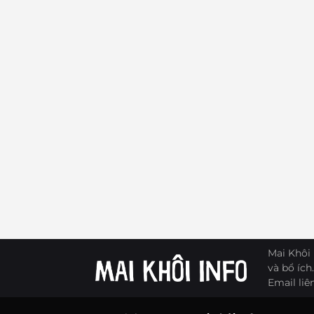
Mai Khôi 
và bổ ích.
Email liê