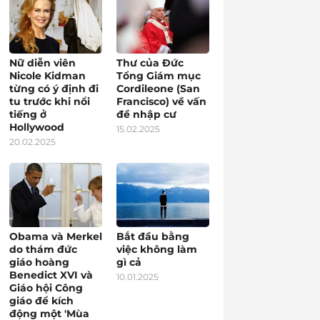
Nữ diễn viên
Thư của Đức
Nicole Kidman
Tổng Giám mục
từng có ý định đi
Cordileone (San
tu trước khi nổi
Francisco) về vấn
tiếng ở
đề nhập cư
Hollywood
15.02.2025
20.02.2025
Obama và Merkel
Bắt đầu bằng
do thám đức
việc không làm
giáo hoàng
gì cả
Benedict XVI và
10.01.2025
Giáo hội Công
giáo để kích
động một 'Mùa