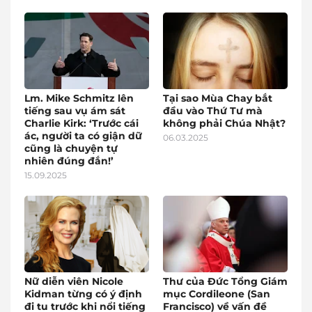
Lm. Mike Schmitz lên
Tại sao Mùa Chay bắt
tiếng sau vụ ám sát
đầu vào Thứ Tư mà
Charlie Kirk: ‘Trước cái
không phải Chúa Nhật?
ác, người ta có giận dữ
06.03.2025
cũng là chuyện tự
nhiên đúng đắn!’
15.09.2025
Nữ diễn viên Nicole
Thư của Đức Tổng Giám
Kidman từng có ý định
mục Cordileone (San
đi tu trước khi nổi tiếng
Francisco) về vấn đề