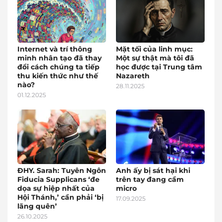
Internet và trí thông
Mặt tối của linh mục:
minh nhân tạo đã thay
Một sự thật mà tôi đã
đổi cách chúng ta tiếp
học được tại Trung tâm
thu kiến thức như thế
Nazareth
nào?
28.11.2025
01.12.2025
ĐHY. Sarah: Tuyên Ngôn
Anh ấy bị sát hại khi
Fiducia Supplicans ‘đe
trên tay đang cầm
dọa sự hiệp nhất của
micro
Hội Thánh,’ cần phải ‘bị
17.09.2025
lãng quên’
26.10.2025