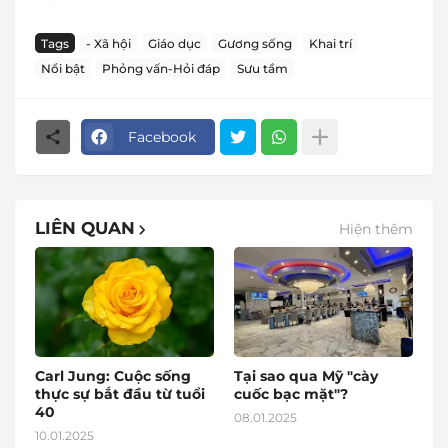
Tags
- Xã hội
Giáo dục
Gương sống
Khai trí
Nổi bật
Phỏng vấn-Hỏi đáp
Sưu tầm
Facebook
LIÊN QUAN
Hiện thêm
Carl Jung: Cuộc sống
Tại sao qua Mỹ "cày
thực sự bắt đầu từ tuổi
cuốc bạc mặt"?
40
08.01.2025
10.01.2025