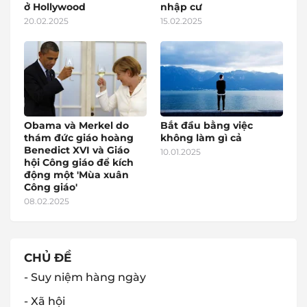
ở Hollywood
nhập cư
20.02.2025
15.02.2025
Obama và Merkel do
Bắt đầu bằng việc
thám đức giáo hoàng
không làm gì cả
Benedict XVI và Giáo
10.01.2025
hội Công giáo để kích
động một 'Mùa xuân
Công giáo'
08.02.2025
CHỦ ĐỀ
- Suy niệm hàng ngày
- Xã hội