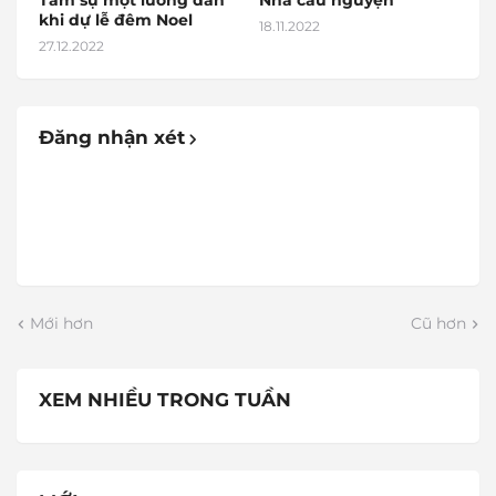
Tâm sự một lương dân
Nhà cầu nguyện
khi dự lễ đêm Noel
18.11.2022
27.12.2022
Đăng nhận xét
Mới hơn
Cũ hơn
XEM NHIỀU TRONG TUẦN