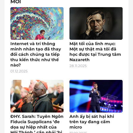
MỚI
Internet và trí thông
Mặt tối của linh mục:
minh nhân tạo đã thay
Một sự thật mà tôi đã
đổi cách chúng ta tiếp
học được tại Trung tâm
thu kiến thức như thế
Nazareth
nào?
28.11.2025
01.12.2025
ĐHY. Sarah: Tuyên Ngôn
Anh ấy bị sát hại khi
Fiducia Supplicans ‘đe
trên tay đang cầm
dọa sự hiệp nhất của
micro
Hội Thánh,’ cần phải ‘bị