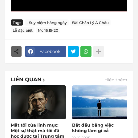
Tags
- Suy niệm hàng ngày
Đài Chân Lý Á Châu
Lễ đặc biệt
Mc 16,15-20
Facebook
LIÊN QUAN
Hiện thêm
Mặt tối của linh mục:
Bắt đầu bằng việc
Một sự thật mà tôi đã
không làm gì cả
học được tại Trung tâm
10.01.2025