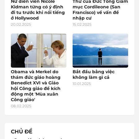
Nữ diễn viên Nicole
Thư của Đức Tổng Giám
Kidman từng có ý định
mục Cordileone (San
đi tu trước khi nổi tiếng
Francisco) về vấn đề
ở Hollywood
nhập cư
20.02.2025
15.02.2025
Obama và Merkel do
Bắt đầu bằng việc
thám đức giáo hoàng
không làm gì cả
Benedict XVI và Giáo
10.01.2025
hội Công giáo để kích
động một 'Mùa xuân
Công giáo'
08.02.2025
CHỦ ĐỀ