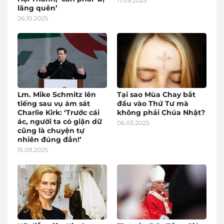
17.09.2025
lãng quên’
26.10.2025
Lm. Mike Schmitz lên
Tại sao Mùa Chay bắt
tiếng sau vụ ám sát
đầu vào Thứ Tư mà
Charlie Kirk: ‘Trước cái
không phải Chúa Nhật?
ác, người ta có giận dữ
06.03.2025
cũng là chuyện tự
nhiên đúng đắn!’
15.09.2025