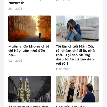
Nazareth
28.11.2025
Muốn ai đó không chết
Tôi lần chuỗi Mân Côi,
thì hãy luôn nhớ đến
tôi chăm chỉ đi lễ, nhà
họ...
thờ… Tại sao những
điều tồi tệ cứ xảy đến
02.11.2023
với tôi?
17.05.2023