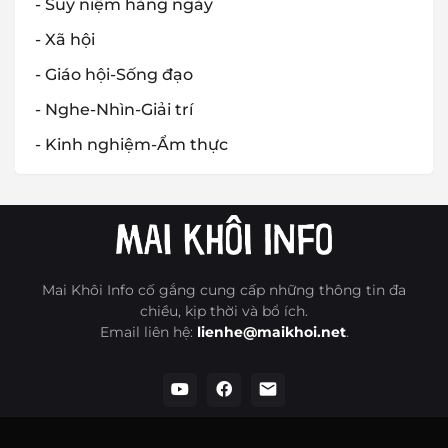
- Suy niệm hàng ngày
- Xã hội
- Giáo hội-Sống đạo
- Nghe-Nhìn-Giải trí
- Kinh nghiệm-Ẩm thực
Mai Khôi Info cố gắng cung cấp những thông tin đa
chiều, kịp thời và bổ ích.
Email liên hệ:
lienhe@maikhoi.net
.