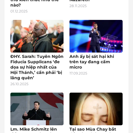
nào?
28.11.2025
01.12.2025
ĐHY. Sarah: Tuyên Ngôn
Anh ấy bị sát hại khi
Fiducia Supplicans ‘đe
trên tay đang cầm
dọa sự hiệp nhất của
micro
Hội Thánh,’ cần phải ‘bị
17.09.2025
lãng quên’
26.10.2025
Lm. Mike Schmitz lên
Tại sao Mùa Chay bắt