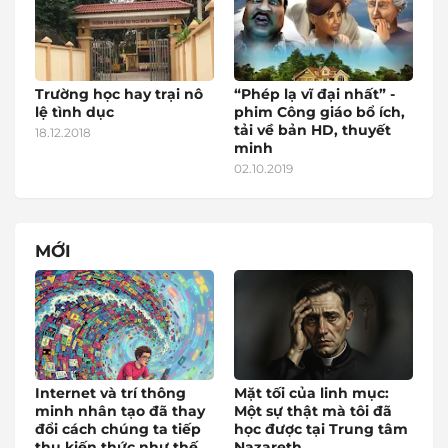
Trường học hay trại nô
“Phép lạ vĩ đại nhất” -
lệ tình dục
phim Công giáo bổ ích,
tải về bản HD, thuyết
18.12.2018
minh
02.10.2019
MỚI
Internet và trí thông
Mặt tối của linh mục:
minh nhân tạo đã thay
Một sự thật mà tôi đã
đổi cách chúng ta tiếp
học được tại Trung tâm
thu kiến thức như thế
Nazareth