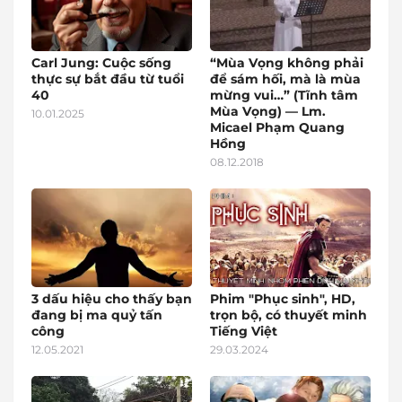
Carl Jung: Cuộc sống
“Mùa Vọng không phải
thực sự bắt đầu từ tuổi
để sám hối, mà là mùa
40
mừng vui…” (Tĩnh tâm
Mùa Vọng) — Lm.
10.01.2025
Micael Phạm Quang
Hồng
08.12.2018
3 dấu hiệu cho thấy bạn
Phim "Phục sinh", HD,
đang bị ma quỷ tấn
trọn bộ, có thuyết minh
công
Tiếng Việt
12.05.2021
29.03.2024