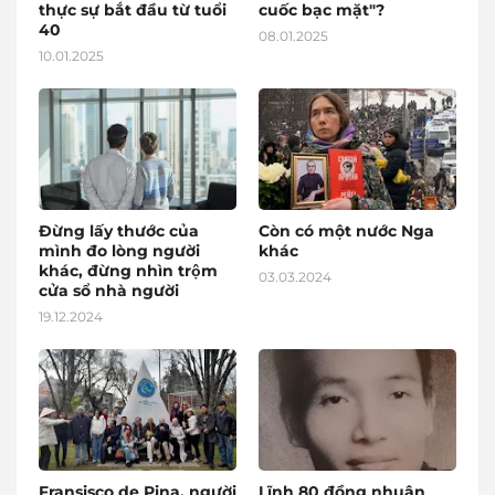
thực sự bắt đầu từ tuổi
cuốc bạc mặt"?
40
08.01.2025
10.01.2025
Đừng lấy thước của
Còn có một nước Nga
mình đo lòng người
khác
khác, đừng nhìn trộm
03.03.2024
cửa sổ nhà người
19.12.2024
Fransisco de Pina, người
Lĩnh 80 đồng nhuận