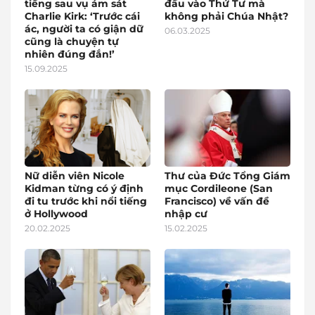
tiếng sau vụ ám sát
đầu vào Thứ Tư mà
Charlie Kirk: ‘Trước cái
không phải Chúa Nhật?
ác, người ta có giận dữ
06.03.2025
cũng là chuyện tự
nhiên đúng đắn!’
15.09.2025
Nữ diễn viên Nicole
Thư của Đức Tổng Giám
Kidman từng có ý định
mục Cordileone (San
đi tu trước khi nổi tiếng
Francisco) về vấn đề
ở Hollywood
nhập cư
20.02.2025
15.02.2025