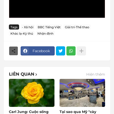
Tags
- Xã hội
BBC Tiếng Việt
Giải trí-Thể thao
Khác lạ-Kỳ thú
Nhận định
Facebook
LIÊN QUAN
Hiện thêm
Carl Jung: Cuộc sống
Tại sao qua Mỹ "cày