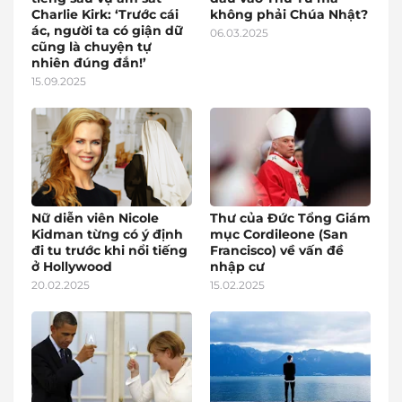
Charlie Kirk: ‘Trước cái
không phải Chúa Nhật?
ác, người ta có giận dữ
06.03.2025
cũng là chuyện tự
nhiên đúng đắn!’
15.09.2025
Nữ diễn viên Nicole
Thư của Đức Tổng Giám
Kidman từng có ý định
mục Cordileone (San
đi tu trước khi nổi tiếng
Francisco) về vấn đề
ở Hollywood
nhập cư
20.02.2025
15.02.2025