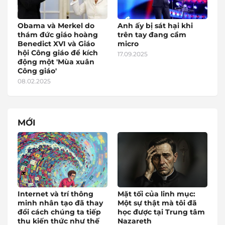
Obama và Merkel do
Anh ấy bị sát hại khi
thám đức giáo hoàng
trên tay đang cầm
Benedict XVI và Giáo
micro
hội Công giáo để kích
17.09.2025
động một 'Mùa xuân
Công giáo'
08.02.2025
MỚI
Internet và trí thông
Mặt tối của linh mục:
minh nhân tạo đã thay
Một sự thật mà tôi đã
đổi cách chúng ta tiếp
học được tại Trung tâm
thu kiến thức như thế
Nazareth