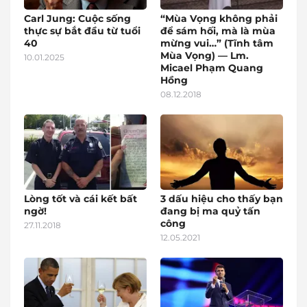
Carl Jung: Cuộc sống
“Mùa Vọng không phải
thực sự bắt đầu từ tuổi
để sám hối, mà là mùa
40
mừng vui…” (Tĩnh tâm
Mùa Vọng) — Lm.
10.01.2025
Micael Phạm Quang
Hồng
08.12.2018
Lòng tốt và cái kết bất
3 dấu hiệu cho thấy bạn
ngờ!
đang bị ma quỷ tấn
công
27.11.2018
12.05.2021