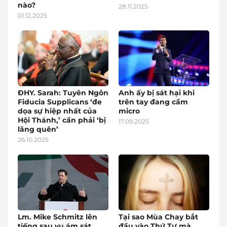
nào?
28.11.2025
01.12.2025
ĐHY. Sarah: Tuyên Ngôn
Anh ấy bị sát hại khi
Fiducia Supplicans ‘đe
trên tay đang cầm
dọa sự hiệp nhất của
micro
Hội Thánh,’ cần phải ‘bị
17.09.2025
lãng quên’
26.10.2025
Lm. Mike Schmitz lên
Tại sao Mùa Chay bắt
tiếng sau vụ ám sát
đầu vào Thứ Tư mà