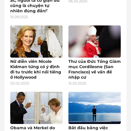
ác, người ta có giận dữ
06.03.2025
cũng là chuyện tự
nhiên đúng đắn!’
15.09.2025
Nữ diễn viên Nicole
Thư của Đức Tổng Giám
Kidman từng có ý định
mục Cordileone (San
đi tu trước khi nổi tiếng
Francisco) về vấn đề
ở Hollywood
nhập cư
20.02.2025
15.02.2025
Obama và Merkel do
Bắt đầu bằng việc