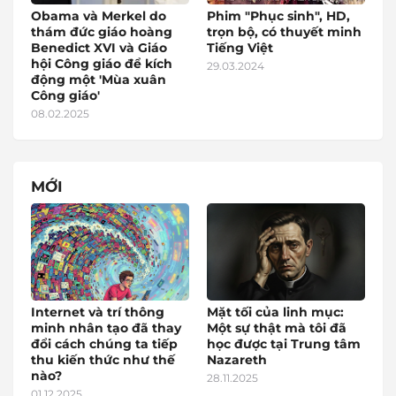
Obama và Merkel do
Phim "Phục sinh", HD,
thám đức giáo hoàng
trọn bộ, có thuyết minh
Benedict XVI và Giáo
Tiếng Việt
hội Công giáo để kích
29.03.2024
động một 'Mùa xuân
Công giáo'
08.02.2025
MỚI
Internet và trí thông
Mặt tối của linh mục:
minh nhân tạo đã thay
Một sự thật mà tôi đã
đổi cách chúng ta tiếp
học được tại Trung tâm
thu kiến thức như thế
Nazareth
nào?
28.11.2025
01.12.2025