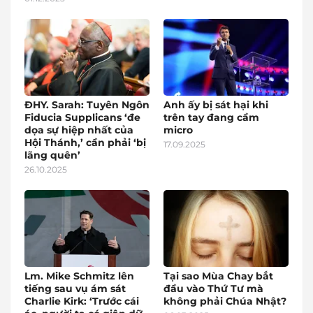
ĐHY. Sarah: Tuyên Ngôn
Anh ấy bị sát hại khi
Fiducia Supplicans ‘đe
trên tay đang cầm
dọa sự hiệp nhất của
micro
Hội Thánh,’ cần phải ‘bị
17.09.2025
lãng quên’
26.10.2025
Lm. Mike Schmitz lên
Tại sao Mùa Chay bắt
tiếng sau vụ ám sát
đầu vào Thứ Tư mà
Charlie Kirk: ‘Trước cái
không phải Chúa Nhật?