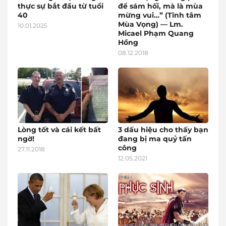
thực sự bắt đầu từ tuổi
để sám hối, mà là mùa
40
mừng vui…” (Tĩnh tâm
Mùa Vọng) — Lm.
10.01.2025
Micael Phạm Quang
Hồng
08.12.2018
Lòng tốt và cái kết bất
3 dấu hiệu cho thấy bạn
ngờ!
đang bị ma quỷ tấn
công
27.11.2018
12.05.2021