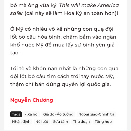
bố mà ông vừa ký:
This will make America
safer
(cái này sẽ làm Hoa Kỳ an toàn hơn)!
Ở Mỹ có nhiều vô kể những con quạ đội
lốt bồ câu hòa bình, chăm bẳm vào ngân
khố nước Mỹ để mua lấy sự bình yên giả
tạo.
Tồi tệ và khốn nạn nhất là những con quạ
đội lốt bồ câu tìm cách trói tay nước Mỹ,
thậm chí bán đứng quyền lợi quốc gia.
Nguyễn Chương
Tags
- Xã hội
Giả dối-Ảo tưởng
Ngoại giao-Chính trị
Nhận định
Nổi bật
Sưu tầm
Thủ đoạn
Tổng hợp