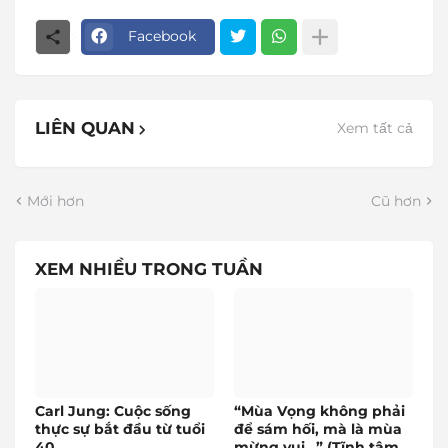
Facebook
LIÊN QUAN
Xem tất cả
Mới hơn
Cũ hơn
XEM NHIỀU TRONG TUẦN
Carl Jung: Cuộc sống
“Mùa Vọng không phải
thực sự bắt đầu từ tuổi
để sám hối, mà là mùa
40
mừng vui…” (Tĩnh tâm