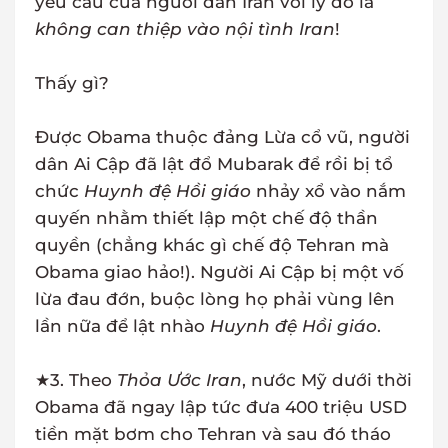
yêu cầu của người dân Iran với lý do là
không can thiệp vào nội tình Iran
!
Thấy gì?
Được Obama thuộc đảng Lừa cổ vũ, người
dân Ai Cập đã lật đổ Mubarak để rồi bị tổ
chức
Huynh đệ Hồi giáo
nhảy xổ vào nắm
quyến nhằm thiết lập một chế độ thần
quyền (chẳng khác gì chế độ Tehran mà
Obama giao hảo!). Người Ai Cập bị một vố
lừa đau đớn, buộc lòng họ phải vùng lên
lần nữa để lật nhào
Huynh đệ Hồi giáo
.
★3. Theo
Thỏa Ước Iran
, nước Mỹ dưới thời
Obama đã ngay lập tức đưa 400 triệu USD
tiền mặt bơm cho Tehran và sau đó tháo