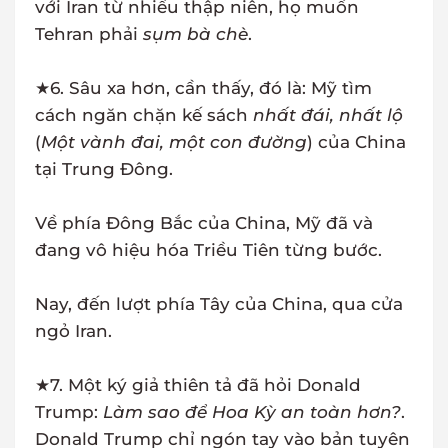
với Iran từ nhiều thập niên, họ muốn
Tehran phải
sụm bà chè
.
★6. Sâu xa hơn, cần thấy, đó là: Mỹ tìm
cách ngăn chặn kế sách
nhất đái, nhất lộ
(
Một vành đai, một con đường
) của China
tại Trung Đông.
Về phía Đông Bắc của China, Mỹ đã và
đang vô hiệu hóa Triều Tiên từng bước.
Nay, đến lượt phía Tây của China, qua cửa
ngỏ Iran.
★7. Một ký giả thiên tả đã hỏi Donald
Trump:
Làm sao để Hoa Kỳ an toàn hơn?
.
Donald Trump chỉ ngón tay vào bản tuyên