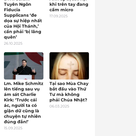
Tuyên Ngôn
khi trên tay đang
Fiducia
cầm micro
Supplicans ‘đe
17.09.2025
dọa sự hiệp nhất
của Hội Thánh,’
cần phải ‘bị lãng
quên’
26.10.2025
Lm. Mike Schmitz
Tại sao Mùa Chay
lên tiếng sau vụ
bắt đầu vào Thứ
ám sát Charlie
Tư mà không
Kirk: ‘Trước cái
phải Chúa Nhật?
ác, người ta có
06.03.2025
giận dữ cũng là
chuyện tự nhiên
đúng đắn!’
15.09.2025