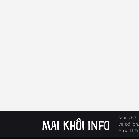
Mai Khôi 
và bổ ích.
Email liê