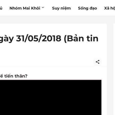
hủ
Nhóm Mai Khôi
Suy niệm
Sống đạo
Xã hộ
gày 31/05/2018 (Bản tin
ể tiến thân?