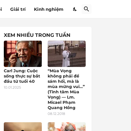
i
Giải trí
Kinh nghiệm
XEM NHIỀU TRONG TUẦN
Carl Jung: Cuộc
“Mùa Vọng
sống thực sự bắt
không phải để
đầu từ tuổi 40
sám hối, mà là
mùa mừng vui…”
10.01.2025
(Tĩnh tâm Mùa
Vọng) — Lm.
Micael Phạm
Quang Hồng
08.12.2018