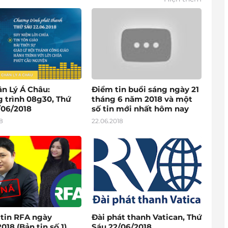
ân Lý Á Châu:
Điểm tin buổi sáng ngày 21
 trình 08g30, Thứ
tháng 6 năm 2018 và một
/06/2018
số tin mới nhất hôm nay
8
22.06.2018
 tin RFA ngày
Đài phát thanh Vatican, Thứ
018 (Bản tin số 1)
Sáu 22/06/2018