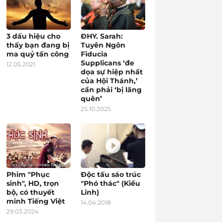
3 dấu hiệu cho
ĐHY. Sarah:
thấy bạn đang bị
Tuyên Ngôn
ma quỷ tấn công
Fiducia
Supplicans ‘đe
12.05.2021
dọa sự hiệp nhất
của Hội Thánh,’
cần phải ‘bị lãng
quên’
25.10.2025
Phim "Phục
Độc tấu sáo trúc
sinh", HD, trọn
"Phó thác" (Kiều
bộ, có thuyết
Linh)
minh Tiếng Việt
14.04.2018
29.03.2024