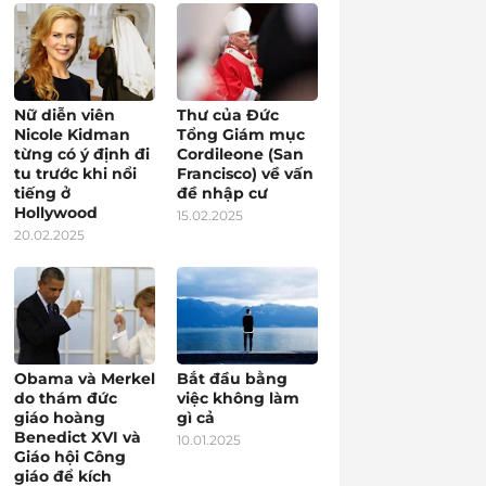
Nữ diễn viên
Thư của Đức
Nicole Kidman
Tổng Giám mục
từng có ý định đi
Cordileone (San
tu trước khi nổi
Francisco) về vấn
tiếng ở
đề nhập cư
Hollywood
15.02.2025
20.02.2025
Obama và Merkel
Bắt đầu bằng
do thám đức
việc không làm
giáo hoàng
gì cả
Benedict XVI và
10.01.2025
Giáo hội Công
giáo để kích