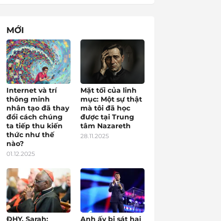
MỚI
Internet và trí
Mặt tối của linh
thông minh
mục: Một sự thật
nhân tạo đã thay
mà tôi đã học
đổi cách chúng
được tại Trung
ta tiếp thu kiến
tâm Nazareth
thức như thế
28.11.2025
nào?
01.12.2025
ĐHY. Sarah:
Anh ấy bị sát hại