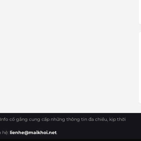
Info cố gắng cung cấp những thông tin đa chiều, kịp thời
n hệ:
lienhe@maikhoi.net
.