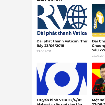
Đài phát thanh Vatican, Thứ
Đài Ch
Bảy 23/06/2018
Chương
Sáu 22
23.06.2018
22.06.201
Truyền hình VOA 22/6/18:
Một số
Malaysia kêu gọi dẹp tàu
22/06/2