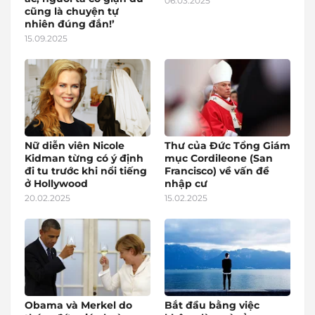
06.03.2025
cũng là chuyện tự
nhiên đúng đắn!’
15.09.2025
Nữ diễn viên Nicole
Thư của Đức Tổng Giám
Kidman từng có ý định
mục Cordileone (San
đi tu trước khi nổi tiếng
Francisco) về vấn đề
ở Hollywood
nhập cư
20.02.2025
15.02.2025
Obama và Merkel do
Bắt đầu bằng việc