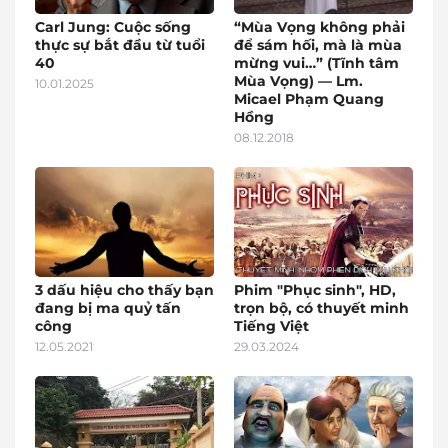
Carl Jung: Cuộc sống
“Mùa Vọng không phải
thực sự bắt đầu từ tuổi
để sám hối, mà là mùa
40
mừng vui…” (Tĩnh tâm
Mùa Vọng) — Lm.
10.01.2025
Micael Phạm Quang
Hồng
08.12.2018
3 dấu hiệu cho thấy bạn
Phim "Phục sinh", HD,
đang bị ma quỷ tấn
trọn bộ, có thuyết minh
công
Tiếng Việt
12.05.2021
29.03.2024