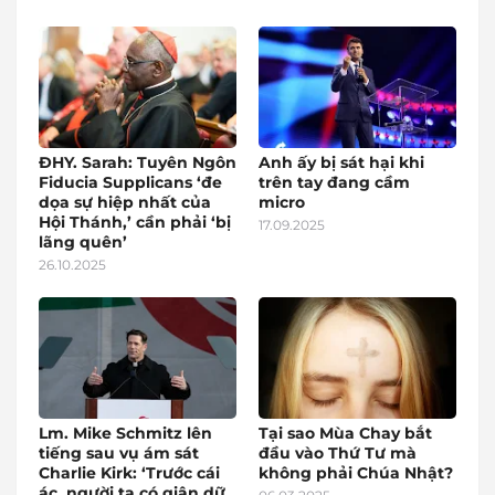
ĐHY. Sarah: Tuyên Ngôn
Anh ấy bị sát hại khi
Fiducia Supplicans ‘đe
trên tay đang cầm
dọa sự hiệp nhất của
micro
Hội Thánh,’ cần phải ‘bị
17.09.2025
lãng quên’
26.10.2025
Lm. Mike Schmitz lên
Tại sao Mùa Chay bắt
tiếng sau vụ ám sát
đầu vào Thứ Tư mà
Charlie Kirk: ‘Trước cái
không phải Chúa Nhật?
ác, người ta có giận dữ