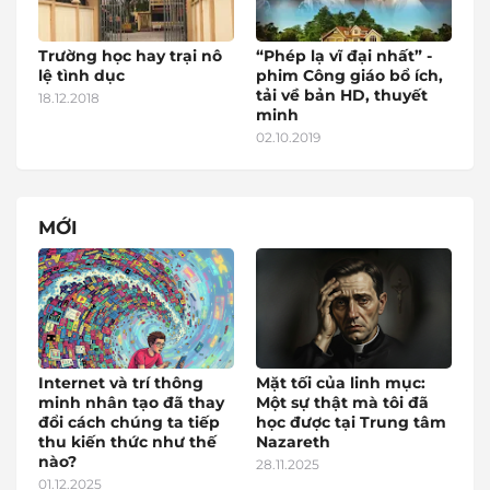
Trường học hay trại nô
“Phép lạ vĩ đại nhất” -
lệ tình dục
phim Công giáo bổ ích,
tải về bản HD, thuyết
18.12.2018
minh
02.10.2019
MỚI
Internet và trí thông
Mặt tối của linh mục:
minh nhân tạo đã thay
Một sự thật mà tôi đã
đổi cách chúng ta tiếp
học được tại Trung tâm
thu kiến thức như thế
Nazareth
nào?
28.11.2025
01.12.2025