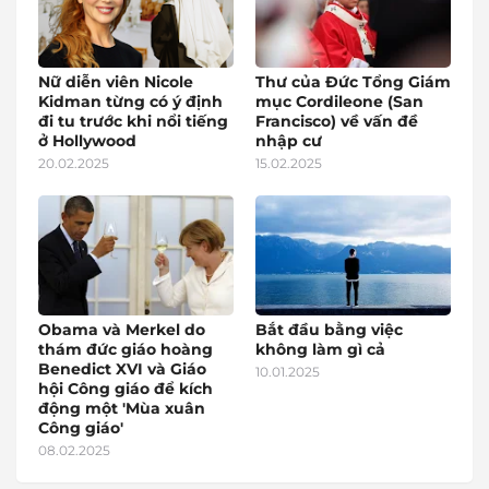
Nữ diễn viên Nicole
Thư của Đức Tổng Giám
Kidman từng có ý định
mục Cordileone (San
đi tu trước khi nổi tiếng
Francisco) về vấn đề
ở Hollywood
nhập cư
20.02.2025
15.02.2025
Obama và Merkel do
Bắt đầu bằng việc
thám đức giáo hoàng
không làm gì cả
Benedict XVI và Giáo
10.01.2025
hội Công giáo để kích
động một 'Mùa xuân
Công giáo'
08.02.2025