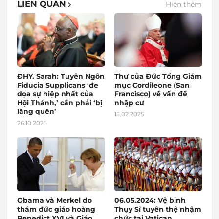
LIÊN QUAN
Hiện thêm
ĐHY. Sarah: Tuyên Ngôn
Thư của Đức Tổng Giám
Fiducia Supplicans ‘đe
mục Cordileone (San
dọa sự hiệp nhất của
Francisco) về vấn đề
Hội Thánh,’ cần phải ‘bị
nhập cư
lãng quên’
15.02.2025
26.10.2025
Obama và Merkel do
06.05.2024: Vệ binh
thám đức giáo hoàng
Thụy Sĩ tuyên thệ nhậm
Benedict XVI và Giáo
chức tại Vatican