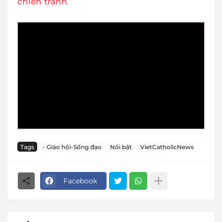
chiến tranh
Tags
- Giáo hội-Sống đạo
Nổi bật
VietCatholicNews
Facebook