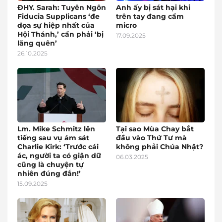
ĐHY. Sarah: Tuyên Ngôn
Anh ấy bị sát hại khi
Fiducia Supplicans ‘đe
trên tay đang cầm
dọa sự hiệp nhất của
micro
Hội Thánh,’ cần phải ‘bị
17.09.2025
lãng quên’
26.10.2025
Lm. Mike Schmitz lên
Tại sao Mùa Chay bắt
tiếng sau vụ ám sát
đầu vào Thứ Tư mà
Charlie Kirk: ‘Trước cái
không phải Chúa Nhật?
ác, người ta có giận dữ
06.03.2025
cũng là chuyện tự
nhiên đúng đắn!’
15.09.2025