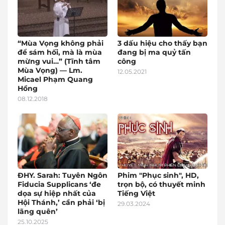
“Mùa Vọng không phải
3 dấu hiệu cho thấy bạn
để sám hối, mà là mùa
đang bị ma quỷ tấn
mừng vui…” (Tĩnh tâm
công
Mùa Vọng) — Lm.
12.05.2021
Micael Phạm Quang
Hồng
08.12.2018
ĐHY. Sarah: Tuyên Ngôn
Phim "Phục sinh", HD,
Fiducia Supplicans ‘đe
trọn bộ, có thuyết minh
dọa sự hiệp nhất của
Tiếng Việt
Hội Thánh,’ cần phải ‘bị
29.03.2024
lãng quên’
25.10.2025