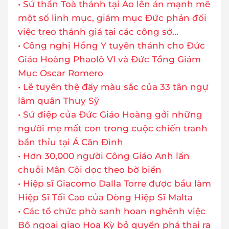
• Sứ thần Toà thánh tại Áo lên án mạnh mẽ
một số linh mục, giám mục Đức phản đối
việc treo thánh giá tại các công sở...
• Công nghị Hồng Y tuyên thánh cho Đức
Giáo Hoàng Phaolô VI và Đức Tổng Giám
Mục Oscar Romero
• Lễ tuyên thệ đầy màu sắc của 33 tân ngự
lâm quân Thuỵ Sỹ
• Sứ điệp của Đức Giáo Hoàng gởi những
người mẹ mất con trong cuộc chiến tranh
bẩn thỉu tại Á Căn Đình
• Hơn 30,000 người Công Giáo Anh lần
chuỗi Mân Côi dọc theo bờ biển
• Hiệp sĩ Giacomo Dalla Torre được bầu làm
Hiệp Sĩ Tối Cao của Dòng Hiệp Sĩ Malta
• Các tổ chức phò sanh hoan nghênh việc
Bộ ngoại giao Hoa Kỳ bỏ quyền phá thai ra