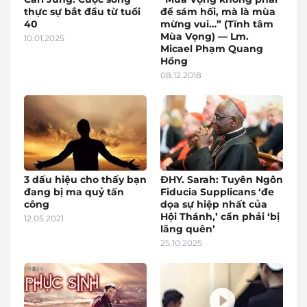
thực sự bắt đầu từ tuổi
để sám hối, mà là mùa
40
mừng vui…” (Tĩnh tâm
Mùa Vọng) — Lm.
10.01.2025
Micael Phạm Quang
Hồng
08.12.2018
3 dấu hiệu cho thấy bạn
ĐHY. Sarah: Tuyên Ngôn
đang bị ma quỷ tấn
Fiducia Supplicans ‘đe
công
dọa sự hiệp nhất của
Hội Thánh,’ cần phải ‘bị
12.05.2021
lãng quên’
25.10.2025