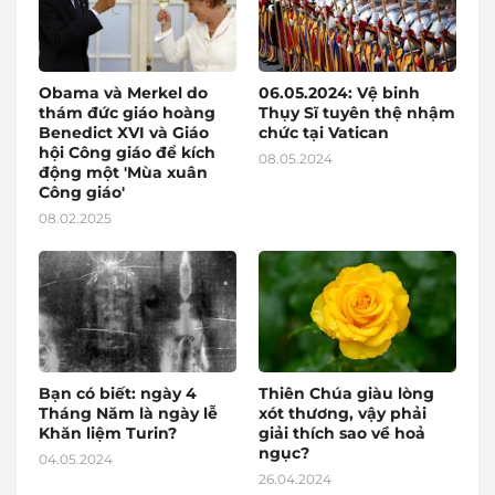
Obama và Merkel do
06.05.2024: Vệ binh
thám đức giáo hoàng
Thụy Sĩ tuyên thệ nhậm
Benedict XVI và Giáo
chức tại Vatican
hội Công giáo để kích
08.05.2024
động một 'Mùa xuân
Công giáo'
08.02.2025
Bạn có biết: ngày 4
Thiên Chúa giàu lòng
Tháng Năm là ngày lễ
xót thương, vậy phải
Khăn liệm Turin?
giải thích sao về hoả
ngục?
04.05.2024
26.04.2024