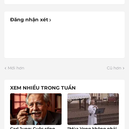
Đăng nhận xét
Mới hơn
Cũ hơn
XEM NHIỀU TRONG TUẦN
Carl Jung: Cuộc sống
“Mùa Vọng không phải