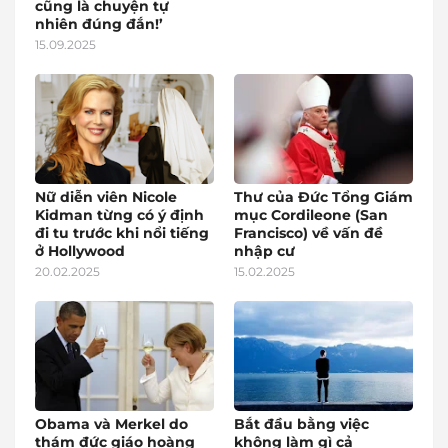
cũng là chuyện tự
nhiên đúng đắn!’
15.09.2025
Nữ diễn viên Nicole
Thư của Đức Tổng Giám
Kidman từng có ý định
mục Cordileone (San
đi tu trước khi nổi tiếng
Francisco) về vấn đề
ở Hollywood
nhập cư
20.02.2025
15.02.2025
Obama và Merkel do
Bắt đầu bằng việc
thám đức giáo hoàng
không làm gì cả