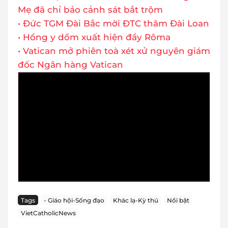
Mẹ đã chỉ bảo cảnh sát bắt trộm
• Đức TGM Đài Bắc mời ĐTC thăm Đài Loan
• Hồng y dổm xuất hiện đầy Rôma
• Vatican mở phiên toà xét xử nguyên giám
đốc Ngân hàng Vatican
Tags
- Giáo hội-Sống đạo
Khác lạ-Kỳ thú
Nổi bật
VietCatholicNews