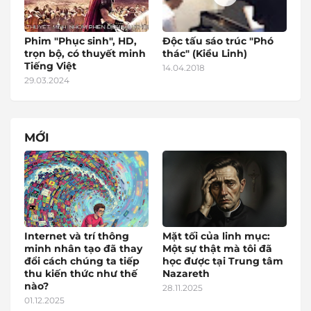
Phim "Phục sinh", HD,
Độc tấu sáo trúc "Phó
trọn bộ, có thuyết minh
thác" (Kiều Linh)
Tiếng Việt
14.04.2018
29.03.2024
MỚI
Internet và trí thông
Mặt tối của linh mục:
minh nhân tạo đã thay
Một sự thật mà tôi đã
đổi cách chúng ta tiếp
học được tại Trung tâm
thu kiến thức như thế
Nazareth
nào?
28.11.2025
01.12.2025