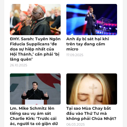
ĐHY. Sarah: Tuyên Ngôn
Anh ấy bị sát hại khi
Fiducia Supplicans ‘đe
trên tay đang cầm
dọa sự hiệp nhất của
micro
Hội Thánh,’ cần phải ‘bị
17.09.2025
lãng quên’
26.10.2025
Lm. Mike Schmitz lên
Tại sao Mùa Chay bắt
tiếng sau vụ ám sát
đầu vào Thứ Tư mà
Charlie Kirk: ‘Trước cái
không phải Chúa Nhật?
ác, người ta có giận dữ
06.03.2025