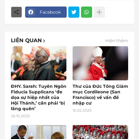
Facebook
LIÊN QUAN
Hiện thêm
ĐHY. Sarah: Tuyên Ngôn
Thư của Đức Tổng Giám
Fiducia Supplicans ‘đe
mục Cordileone (San
dọa sự hiệp nhất của
Francisco) về vấn đề
Hội Thánh,’ cần phải ‘bị
nhập cư
lãng quên’
15.02.2025
26.10.2025