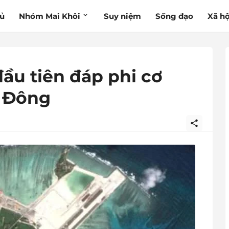
hủ
Nhóm Mai Khôi
Suy niệm
Sống đạo
Xã hộ
ầu tiên đáp phi cơ
 Đông