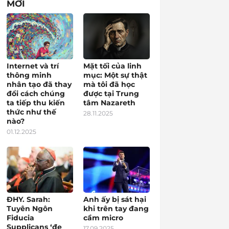
MỚI
Internet và trí
Mặt tối của linh
thông minh
mục: Một sự thật
nhân tạo đã thay
mà tôi đã học
đổi cách chúng
được tại Trung
ta tiếp thu kiến
tâm Nazareth
thức như thế
28.11.2025
nào?
01.12.2025
ĐHY. Sarah:
Anh ấy bị sát hại
Tuyên Ngôn
khi trên tay đang
Fiducia
cầm micro
Supplicans ‘đe
17.09.2025