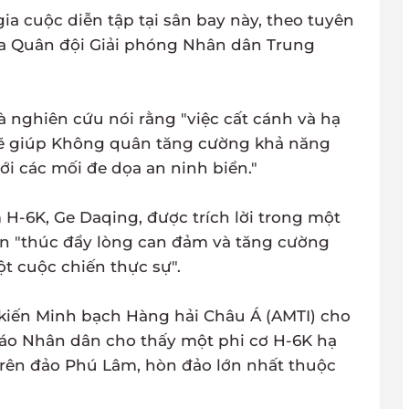
ia cuộc diễn tập tại sân bay này, theo tuyên
a Quân đội Giải phóng Nhân dân Trung
 nghiên cứu nói rằng "việc cất cánh và hạ
sẽ giúp Không quân tăng cường khả năng
i các mối đe dọa an ninh biển."
H-6K, Ge Daqing, được trích lời trong một
ện "thúc đẩy lòng can đảm và tăng cường
t cuộc chiến thực sự".
kiến Minh bạch Hàng hải Châu Á (AMTI) cho
báo Nhân dân cho thấy một phi cơ H-6K hạ
trên đảo Phú Lâm, hòn đảo lớn nhất thuộc