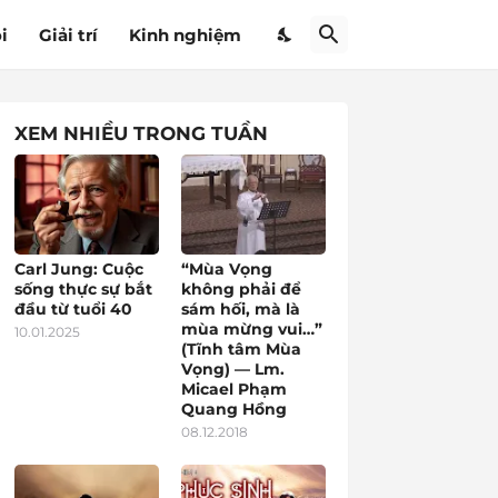
i
Giải trí
Kinh nghiệm
XEM NHIỀU TRONG TUẦN
Carl Jung: Cuộc
“Mùa Vọng
sống thực sự bắt
không phải để
đầu từ tuổi 40
sám hối, mà là
mùa mừng vui…”
10.01.2025
(Tĩnh tâm Mùa
Vọng) — Lm.
Micael Phạm
Quang Hồng
08.12.2018