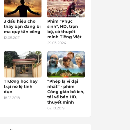
3 dấu hiệu cho
Phim "Phục
thấy bạn đang bị
sinh", HD, trọn
ma quỷ tấn công
bộ, có thuyết
minh Tiếng Việt
12.05.2021
29.03.2024
Trường học hay
“Phép lạ vĩ đại
trại nô lệ tình
nhất” - phim
dục
Công giáo bổ ích,
tải về bản HD,
18.12.2018
thuyết minh
02.10.2019