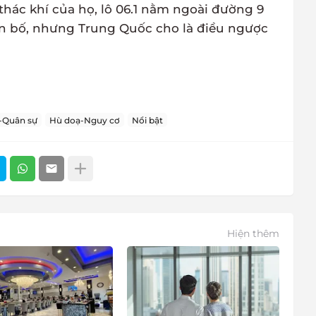
hác khí của họ, lô 06.1 nằm ngoài đường 9
 bố, nhưng Trung Quốc cho là điều ngược
-Quân sự
Hù doạ-Nguy cơ
Nổi bật
Hiện thêm