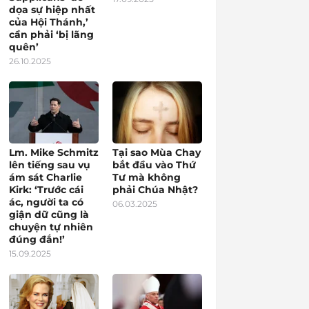
dọa sự hiệp nhất
của Hội Thánh,’
cần phải ‘bị lãng
quên’
26.10.2025
Lm. Mike Schmitz
Tại sao Mùa Chay
lên tiếng sau vụ
bắt đầu vào Thứ
ám sát Charlie
Tư mà không
Kirk: ‘Trước cái
phải Chúa Nhật?
ác, người ta có
06.03.2025
giận dữ cũng là
chuyện tự nhiên
đúng đắn!’
15.09.2025