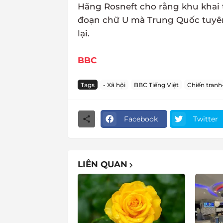
Hãng Rosneft cho rằng khu khai t
đoạn chữ U mà Trung Quốc tuyên
lại.
BBC
Tags
- Xã hội
BBC Tiếng Việt
Chiến tranh
Facebook
Twitter
LIÊN QUAN