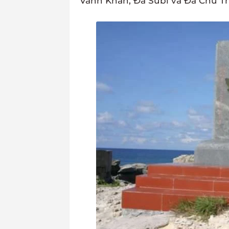
Vành Khăn, Đá Subi và Đá Chữ T