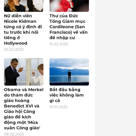
Nữ diễn viên
Thư của Đức
Nicole Kidman
Tổng Giám mục
từng có ý định đi
Cordileone (San
tu trước khi nổi
Francisco) về vấn
tiếng ở
đề nhập cư
Hollywood
15.02.2025
20.02.2025
Obama và Merkel
Bắt đầu bằng
do thám đức
việc không làm
giáo hoàng
gì cả
Benedict XVI và
10.01.2025
Giáo hội Công
giáo để kích
động một 'Mùa
xuân Công giáo'
08.02.2025