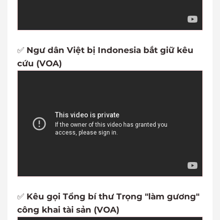
✅
Ngư dân Việt bị Indonesia bắt giữ kêu
cứu (VOA)
✅
Kêu gọi Tổng bí thư Trọng "làm gương"
công khai tài sản (VOA)