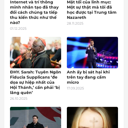
Internet và trí thông
Mặt tối của linh mục:
minh nhân tạo đã thay
Một sự thật mà tôi đã
đổi cách chúng ta tiếp
học được tại Trung tâm
thu kiến thức như thế
Nazareth
nào?
28.11.2025
01.12.2025
ĐHY. Sarah: Tuyên Ngôn
Anh ấy bị sát hại khi
Fiducia Supplicans ‘đe
trên tay đang cầm
dọa sự hiệp nhất của
micro
Hội Thánh,’ cần phải ‘bị
17.09.2025
lãng quên’
26.10.2025