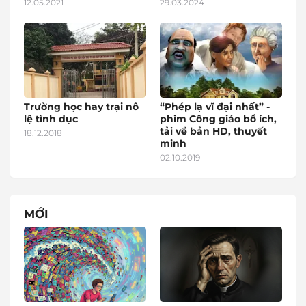
12.05.2021
29.03.2024
Trường học hay trại nô
“Phép lạ vĩ đại nhất” -
lệ tình dục
phim Công giáo bổ ích,
tải về bản HD, thuyết
18.12.2018
minh
02.10.2019
MỚI