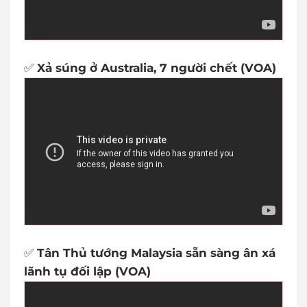
✅
Xả súng ở Australia, 7 người chết (VOA)
✅
Tân Thủ tướng Malaysia sẵn sàng ân xá
lãnh tụ đối lập (VOA)