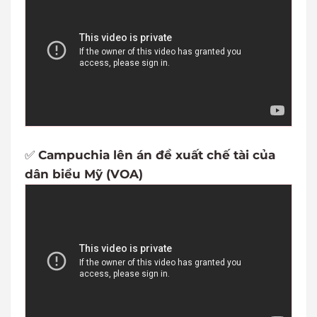
✅
Campuchia lên án đề xuất chế tài của
dân biểu Mỹ (VOA)