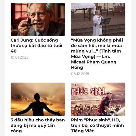
Carl Jung: Cuộc sống
“Mùa Vọng không phải
thực sự bắt đầu từ tuổi
để sám hối, mà là mùa
40
mừng vui…” (Tĩnh tâm
Mùa Vọng) — Lm.
10.01.2025
Micael Phạm Quang
Hồng
08.12.2018
3 dấu hiệu cho thấy bạn
Phim "Phục sinh", HD,
đang bị ma quỷ tấn
trọn bộ, có thuyết minh
công
Tiếng Việt