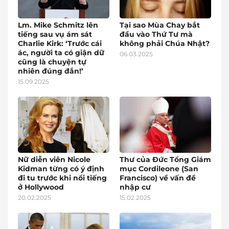
Lm. Mike Schmitz lên
Tại sao Mùa Chay bắt
tiếng sau vụ ám sát
đầu vào Thứ Tư mà
Charlie Kirk: ‘Trước cái
không phải Chúa Nhật?
ác, người ta có giận dữ
06.03.2025
cũng là chuyện tự
nhiên đúng đắn!’
15.09.2025
Nữ diễn viên Nicole
Thư của Đức Tổng Giám
Kidman từng có ý định
mục Cordileone (San
đi tu trước khi nổi tiếng
Francisco) về vấn đề
ở Hollywood
nhập cư
20.02.2025
15.02.2025