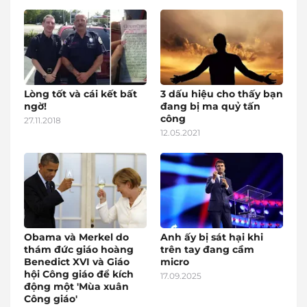
Lòng tốt và cái kết bất
3 dấu hiệu cho thấy bạn
ngờ!
đang bị ma quỷ tấn
công
27.11.2018
12.05.2021
Obama và Merkel do
Anh ấy bị sát hại khi
thám đức giáo hoàng
trên tay đang cầm
Benedict XVI và Giáo
micro
hội Công giáo để kích
17.09.2025
động một 'Mùa xuân
Công giáo'