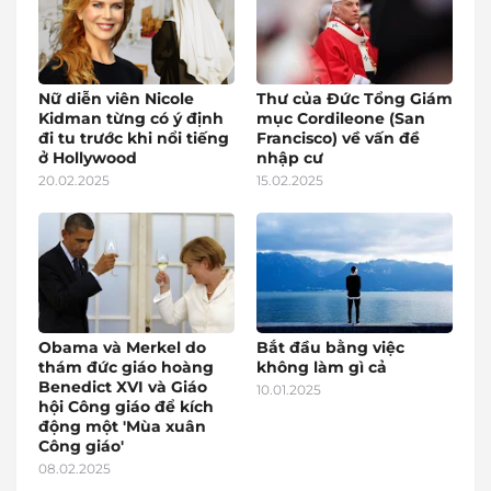
Nữ diễn viên Nicole
Thư của Đức Tổng Giám
Kidman từng có ý định
mục Cordileone (San
đi tu trước khi nổi tiếng
Francisco) về vấn đề
ở Hollywood
nhập cư
20.02.2025
15.02.2025
Obama và Merkel do
Bắt đầu bằng việc
thám đức giáo hoàng
không làm gì cả
Benedict XVI và Giáo
10.01.2025
hội Công giáo để kích
động một 'Mùa xuân
Công giáo'
08.02.2025