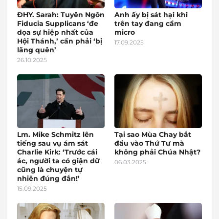
ĐHY. Sarah: Tuyên Ngôn
Anh ấy bị sát hại khi
Fiducia Supplicans ‘đe
trên tay đang cầm
dọa sự hiệp nhất của
micro
Hội Thánh,’ cần phải ‘bị
17.09.2025
lãng quên’
26.10.2025
Lm. Mike Schmitz lên
Tại sao Mùa Chay bắt
tiếng sau vụ ám sát
đầu vào Thứ Tư mà
Charlie Kirk: ‘Trước cái
không phải Chúa Nhật?
ác, người ta có giận dữ
06.03.2025
cũng là chuyện tự
nhiên đúng đắn!’
15.09.2025