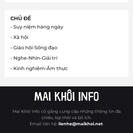
CHỦ ĐỀ
- Suy niệm hàng ngày
- Xã hội
- Giáo hội-Sống đạo
- Nghe-Nhìn-Giải trí
- Kinh nghiệm-Ẩm thực
Mai Khôi Info cố gắng cung cấp những thông tin đa
chiều, kịp thời và bổ ích.
Email liên hệ:
lienhe@maikhoi.net
.