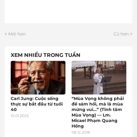
Mới hơn
Cũ hơn
XEM NHIỀU TRONG TUẦN
Carl Jung: Cuộc sống
“Mùa Vọng không phải
thực sự bắt đầu từ tuổi
để sám hối, mà là mùa
40
mừng vui…” (Tĩnh tâm
Mùa Vọng) — Lm.
10.01.2025
Micael Phạm Quang
Hồng
08.12.2018