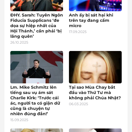
ĐHY. Sarah: Tuyên Ngôn
Anh ấy bị sát hại khi
Fiducia Supplicans ‘đe
trên tay đang cầm
dọa sự hiệp nhất của
micro
Hội Thánh,’ cần phải ‘bị
17.09.2025
lãng quên’
26.10.2025
Lm. Mike Schmitz lên
Tại sao Mùa Chay bắt
tiếng sau vụ ám sát
đầu vào Thứ Tư mà
Charlie Kirk: ‘Trước cái
không phải Chúa Nhật?
ác, người ta có giận dữ
06.03.2025
cũng là chuyện tự
nhiên đúng đắn!’
15.09.2025