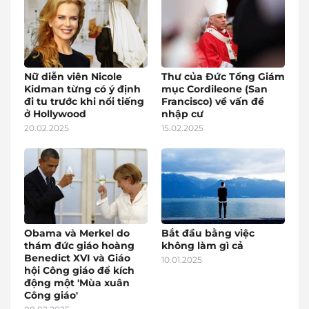
Nữ diễn viên Nicole
Thư của Đức Tổng Giám
Kidman từng có ý định
mục Cordileone (San
đi tu trước khi nổi tiếng
Francisco) về vấn đề
ở Hollywood
nhập cư
20.02.2025
15.02.2025
Obama và Merkel do
Bắt đầu bằng việc
thám đức giáo hoàng
không làm gì cả
Benedict XVI và Giáo
10.01.2025
hội Công giáo để kích
động một 'Mùa xuân
Công giáo'