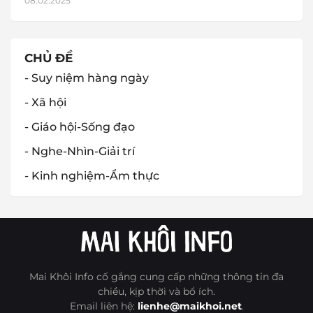
08.02.2025
CHỦ ĐỀ
- Suy niệm hàng ngày
- Xã hội
- Giáo hội-Sống đạo
- Nghe-Nhìn-Giải trí
- Kinh nghiệm-Ẩm thực
Mai Khôi Info cố gắng cung cấp những thông tin đa
chiều, kịp thời và bổ ích.
Email liên hệ:
lienhe@maikhoi.net
.