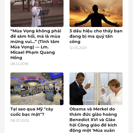
“Mùa Vọng không phải
3 dấu hiệu cho thấy bạn
để sám hối, mà là mùa
đang bị ma quỷ tấn
mừng vui…” (Tĩnh tâm
công
Mùa Vọng) — Lm.
12.05.2021
Micael Phạm Quang
Hồng
08.12.2018
Tại sao qua Mỹ "cày
Obama và Merkel do
cuốc bạc mặt"?
thám đức giáo hoàng
Benedict XVI và Giáo
08.01.2025
hội Công giáo để kích
động một 'Mùa xuân