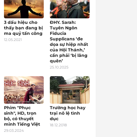
3 dấu hiệu cho
ĐHY. Sarah:
thấy bạn đang bị
Tuyên Ngôn
ma quỷ tấn công
Fiducia
Supplicans ‘đe
12.05.2021
dọa sự hiệp nhất
của Hội Thánh,’
cần phải ‘bị lãng
quên’
25.10.2025
Phim "Phục
Trường học hay
sinh", HD, trọn
trại nô lệ tình
bộ, có thuyết
dục
minh Tiếng Việt
18.12.2018
29.03.2024