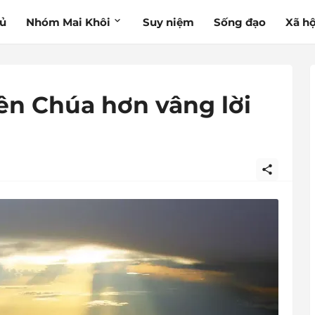
hủ
Nhóm Mai Khôi
Suy niệm
Sống đạo
Xã hộ
iên Chúa hơn vâng lời