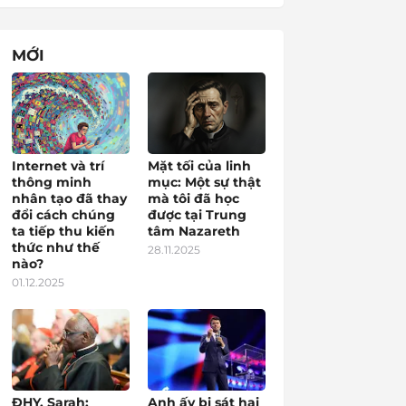
MỚI
Internet và trí
Mặt tối của linh
thông minh
mục: Một sự thật
nhân tạo đã thay
mà tôi đã học
đổi cách chúng
được tại Trung
ta tiếp thu kiến
tâm Nazareth
thức như thế
28.11.2025
nào?
01.12.2025
ĐHY. Sarah:
Anh ấy bị sát hại