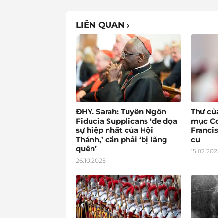
LIÊN QUAN
ĐHY. Sarah: Tuyên Ngôn
Thư củ
Fiducia Supplicans ‘đe dọa
mục Co
sự hiệp nhất của Hội
Francis
Thánh,’ cần phải ‘bị lãng
cư
quên’
15.02.202
26.10.2025