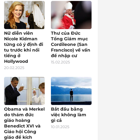
Nữ diễn viên
Thư của Đức
Nicole Kidman
Tổng Giám mục
từng có ý định đi
Cordileone (San
tu trước khi nổi
Francisco) về vấn
tiếng ở
đề nhập cư
Hollywood
15.02.2025
20.02.2025
Obama và Merkel
Bắt đầu bằng
do thám đức
việc không làm
giáo hoàng
gì cả
Benedict XVI và
10.01.2025
Giáo hội Công
giáo để kích