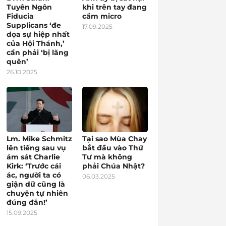
Tuyên Ngôn
khi trên tay đang
Fiducia
cầm micro
Supplicans ‘đe
17.09.2025
dọa sự hiệp nhất
của Hội Thánh,’
cần phải ‘bị lãng
quên’
26.10.2025
Lm. Mike Schmitz
Tại sao Mùa Chay
lên tiếng sau vụ
bắt đầu vào Thứ
ám sát Charlie
Tư mà không
Kirk: ‘Trước cái
phải Chúa Nhật?
ác, người ta có
06.03.2025
giận dữ cũng là
chuyện tự nhiên
đúng đắn!’
15.09.2025