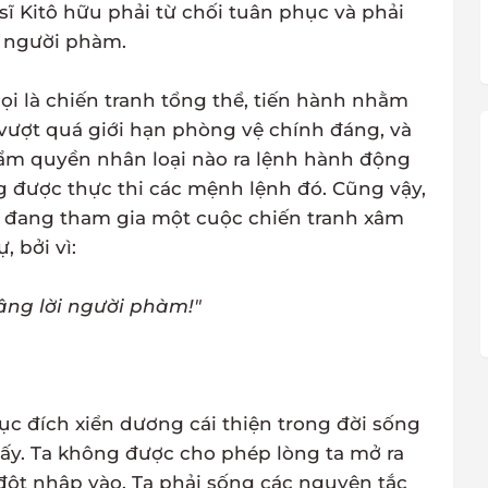
sĩ Kitô hữu phải từ chối tuân phục và phải
i người phàm.
ọi là chiến tranh tổng thể, tiến hành nhằm
 vượt quá giới hạn phòng vệ chính đáng, và
thẩm quyền nhân loại nào ra lệnh hành động
g được thực thi các mệnh lệnh đó. Cũng vậy,
h đang tham gia một cuộc chiến tranh xâm
, bởi vì:
âng lời người phàm!"
c đích xiển dương cái thiện trong đời sống
ấy. Ta không được cho phép lòng ta mở ra
, đột nhập vào. Ta phải sống các nguyên tắc