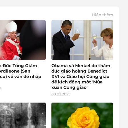
Hiện thêm
a Đức Tổng Giám
Obama và Merkel do thám
rdileone (San
đức giáo hoàng Benedict
co) về vấn đề nhập
XVI và Giáo hội Công giáo
để kích động một 'Mùa
xuân Công giáo'
5
08.02.2025