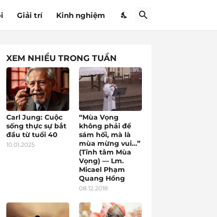
i
Giải trí
Kinh nghiệm
XEM NHIỀU TRONG TUẦN
Carl Jung: Cuộc
“Mùa Vọng
sống thực sự bắt
không phải để
đầu từ tuổi 40
sám hối, mà là
mùa mừng vui…”
10.01.2025
(Tĩnh tâm Mùa
Vọng) — Lm.
Micael Phạm
Quang Hồng
08.12.2018