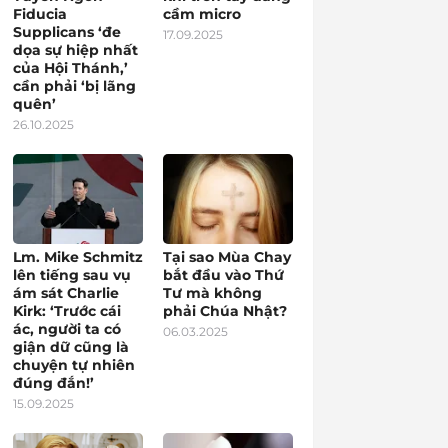
Fiducia
cầm micro
Supplicans ‘đe
17.09.2025
dọa sự hiệp nhất
của Hội Thánh,’
cần phải ‘bị lãng
quên’
26.10.2025
Lm. Mike Schmitz
Tại sao Mùa Chay
lên tiếng sau vụ
bắt đầu vào Thứ
ám sát Charlie
Tư mà không
Kirk: ‘Trước cái
phải Chúa Nhật?
ác, người ta có
06.03.2025
giận dữ cũng là
chuyện tự nhiên
đúng đắn!’
15.09.2025