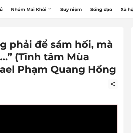
hủ
Nhóm Mai Khôi
Suy niệm
Sống đạo
Xã hộ
 phải để sám hối, mà
…” (Tĩnh tâm Mùa
cael Phạm Quang Hồng