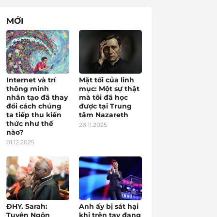
MỚI
Internet và trí
Mặt tối của linh
thông minh
mục: Một sự thật
nhân tạo đã thay
mà tôi đã học
đổi cách chúng
được tại Trung
ta tiếp thu kiến
tâm Nazareth
thức như thế
28.11.2025
nào?
01.12.2025
ĐHY. Sarah:
Anh ấy bị sát hại
Tuyên Ngôn
khi trên tay đang