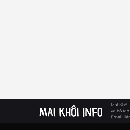
Mai Khôi 
và bổ ích.
Email liê