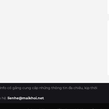
Info cố gắng cung cấp những thông tin đa chiều, kịp thời
n hệ:
lienhe@maikhoi.net
.