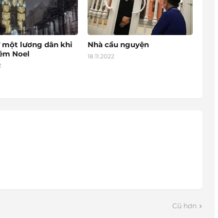
 một lương dân khi
Nhà cầu nguyện
đêm Noel
18.11.2022
2
Cũ hơn