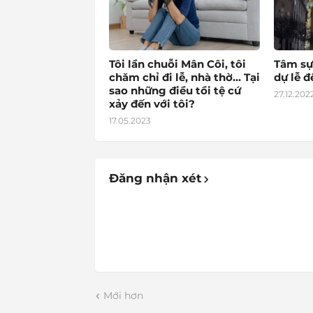
Tôi lần chuỗi Mân Côi, tôi
Tâm sự
chăm chỉ đi lễ, nhà thờ… Tại
dự lễ 
sao những điều tồi tệ cứ
27.12.202
xảy đến với tôi?
17.05.2023
Đăng nhận xét
Mới hơn