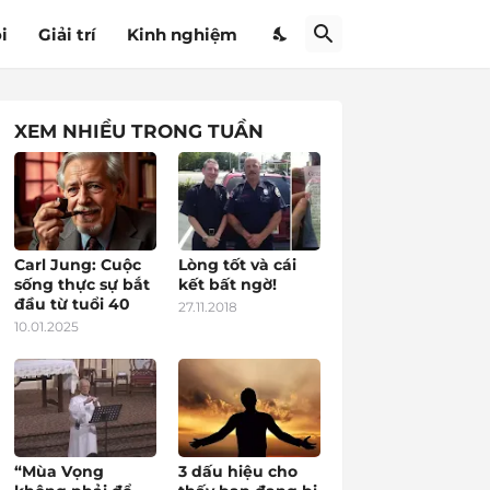
i
Giải trí
Kinh nghiệm
XEM NHIỀU TRONG TUẦN
Carl Jung: Cuộc
Lòng tốt và cái
sống thực sự bắt
kết bất ngờ!
đầu từ tuổi 40
27.11.2018
10.01.2025
“Mùa Vọng
3 dấu hiệu cho