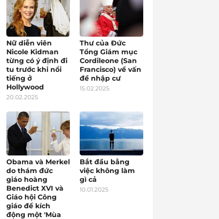
Nữ diễn viên
Thư của Đức
Nicole Kidman
Tổng Giám mục
từng có ý định đi
Cordileone (San
tu trước khi nổi
Francisco) về vấn
tiếng ở
đề nhập cư
Hollywood
15.02.2025
20.02.2025
Obama và Merkel
Bắt đầu bằng
do thám đức
việc không làm
giáo hoàng
gì cả
Benedict XVI và
10.01.2025
Giáo hội Công
giáo để kích
động một 'Mùa