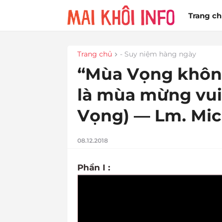
Trang c
Trang chủ
- Suy niệm hàng ngày
“Mùa Vọng không
là mùa mừng vui
Vọng) — Lm. Mi
08.12.2018
Phần I :