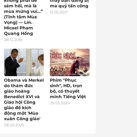
không phải để
thấy bạn đang bị
sám hối, mà là
ma quỷ tấn công
mùa mừng vui…”
12.05.2021
(Tĩnh tâm Mùa
Vọng) — Lm.
Micael Phạm
Quang Hồng
08.12.2018
Obama và Merkel
Phim "Phục
do thám đức
sinh", HD, trọn
giáo hoàng
bộ, có thuyết
Benedict XVI và
minh Tiếng Việt
Giáo hội Công
29.03.2024
giáo để kích
động một 'Mùa
xuân Công giáo'
08.02.2025