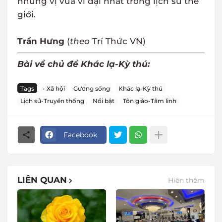
những vị vua vĩ đại nhất trong lịch sử thế
giới.
Trần Hưng
(
theo
Trí Thức VN)
Bài về chủ đề Khác lạ-Kỳ thú:
Tags
- Xã hội
Gương sống
Khác lạ-Kỳ thú
Lịch sử-Truyền thống
Nổi bật
Tôn giáo-Tâm linh
Facebook
LIÊN QUAN
Hiện thêm