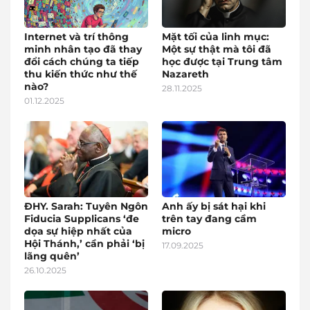
Internet và trí thông
Mặt tối của linh mục:
minh nhân tạo đã thay
Một sự thật mà tôi đã
đổi cách chúng ta tiếp
học được tại Trung tâm
thu kiến thức như thế
Nazareth
nào?
28.11.2025
01.12.2025
ĐHY. Sarah: Tuyên Ngôn
Anh ấy bị sát hại khi
Fiducia Supplicans ‘đe
trên tay đang cầm
dọa sự hiệp nhất của
micro
Hội Thánh,’ cần phải ‘bị
17.09.2025
lãng quên’
26.10.2025