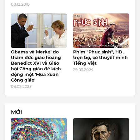
08.12.2018
Obama và Merkel do
Phim "Phục sinh", HD,
thám đức giáo hoàng
trọn bộ, có thuyết minh
Benedict XVI và Giáo
Tiếng Việt
hội Công giáo để kích
29.03.2024
động một 'Mùa xuân
Công giáo'
08.02.2025
MỚI