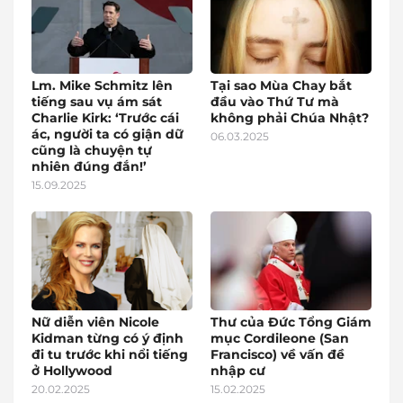
Lm. Mike Schmitz lên
Tại sao Mùa Chay bắt
tiếng sau vụ ám sát
đầu vào Thứ Tư mà
Charlie Kirk: ‘Trước cái
không phải Chúa Nhật?
ác, người ta có giận dữ
06.03.2025
cũng là chuyện tự
nhiên đúng đắn!’
15.09.2025
Nữ diễn viên Nicole
Thư của Đức Tổng Giám
Kidman từng có ý định
mục Cordileone (San
đi tu trước khi nổi tiếng
Francisco) về vấn đề
ở Hollywood
nhập cư
20.02.2025
15.02.2025