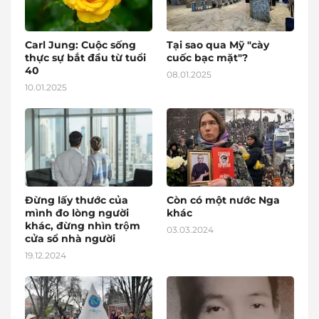
Carl Jung: Cuộc sống
Tại sao qua Mỹ "cày
thực sự bắt đầu từ tuổi
cuốc bạc mặt"?
40
08.01.2025
10.01.2025
Đừng lấy thước của
Còn có một nước Nga
mình đo lòng người
khác
khác, đừng nhìn trộm
03.03.2024
cửa sổ nhà người
19.12.2024