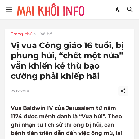
Trang chủ
- Xã hội
Vị vua Công giáo 16 tuổi, bị
phung hủi, “chết một nửa”
vẫn khiến kẻ thù bạo
cường phải khiếp hãi
27.12.2018
Vua Baldwin IV của Jerusalem từ năm
1174 được mệnh danh là “Vua hủi”. Theo
ghi nhận từ lịch sử thì ông bị hủi, căn
bệnh tiến triển dẫn đến việc ông mù, lại