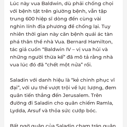
Lúc này vua Baldwin, dù phải chống chọi
với bệnh tật trên giường bệnh, vẫn tập
trung 600 hiệp sĩ dòng đền cùng vài
nghìn lính địa phương để chống lại. Tuy
nhiên thời gian này căn bệnh quái ác tàn
phá thân thể nhà Vua. Bernard Hamilton,
tác giả cuốn “Baldwin IV – vị vua hủi và
những người thừa kế” đã mô tả rằng nhà
vua lúc đó đã “chết một nửa” rồi.
Saladin với danh hiệu là “kẻ chinh phục vĩ
đại”, với ưu thế vượt trội về lực lượng, đem
quân tiến thẳng đến Jerusalem. Trên
đường đi Saladin cho quân chiếm Ramla,
Lydda, Arsuf và thỏa sức cướp bóc.
Bất ngờ quân của Saladin chạm trán quân