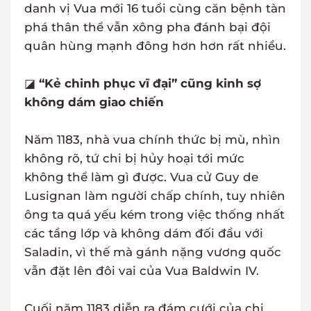
danh vị Vua mới 16 tuổi cùng căn bệnh tàn
phá thân thể vẫn xông pha đánh bại đội
quân hùng mạnh đông hơn hơn rất nhiều.
◪
“Kẻ chinh phục vĩ đại” cũng kinh sợ
không dám giao chiến
Năm 1183, nhà vua chính thức bị mù, nhìn
không rõ, tứ chi bị hủy hoại tới mức
không thể làm gì được. Vua cử Guy de
Lusignan làm người chấp chính, tuy nhiên
ông ta quá yếu kém trong việc thống nhất
các tầng lớp và không dám đối đầu với
Saladin, vì thế mà gánh nặng vương quốc
vẫn đặt lên đôi vai của Vua Baldwin IV.
Cuối năm 1183 diễn ra đám cưới của chị