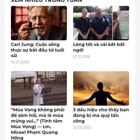
XEM NHIỀU TRONG TUẦN
Carl Jung: Cuộc sống
Lòng tốt và cái kết bất
thực sự bắt đầu từ tuổi
ngờ!
40
27.11.2018
10.01.2025
“Mùa Vọng không phải
3 dấu hiệu cho thấy bạn
để sám hối, mà là mùa
đang bị ma quỷ tấn
mừng vui…” (Tĩnh tâm
công
Mùa Vọng) — Lm.
12.05.2021
Micael Phạm Quang
Hồng