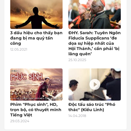
3 dấu hiệu cho thấy bạn
ĐHY. Sarah: Tuyên Ngôn
đang bị ma quỷ tấn
Fiducia Supplicans ‘đe
công
dọa sự hiệp nhất của
Hội Thánh,’ cần phải ‘bị
12.05.2021
lãng quên’
25.10.2025
Phim "Phục sinh", HD,
Độc tấu sáo trúc "Phó
trọn bộ, có thuyết minh
thác" (Kiều Linh)
Tiếng Việt
14.04.2018
29.03.2024