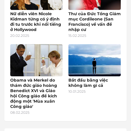
Nữ diễn viên Nicole
Thư của Đức Tổng Giám
Kidman từng có ý định
mục Cordileone (San
đi tu trước khi nổi tiếng
Francisco) về vấn đề
ở Hollywood
nhập cư
20.02.2025
15.02.2025
Obama và Merkel do
Bắt đầu bằng việc
thám đức giáo hoàng
không làm gì cả
Benedict XVI và Giáo
10.01.2025
hội Công giáo để kích
động một 'Mùa xuân
Công giáo'
08.02.2025