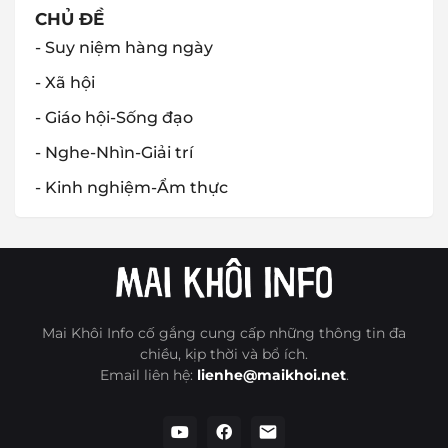
CHỦ ĐỀ
- Suy niệm hàng ngày
- Xã hội
- Giáo hội-Sống đạo
- Nghe-Nhìn-Giải trí
- Kinh nghiệm-Ẩm thực
Mai Khôi Info cố gắng cung cấp những thông tin đa
chiều, kịp thời và bổ ích.
Email liên hệ:
lienhe@maikhoi.net
.