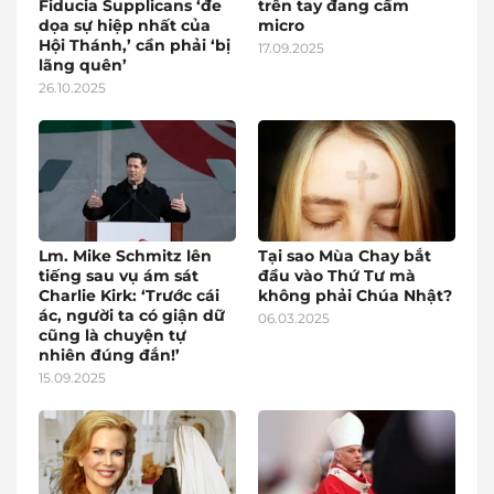
Fiducia Supplicans ‘đe
trên tay đang cầm
dọa sự hiệp nhất của
micro
Hội Thánh,’ cần phải ‘bị
17.09.2025
lãng quên’
26.10.2025
Lm. Mike Schmitz lên
Tại sao Mùa Chay bắt
tiếng sau vụ ám sát
đầu vào Thứ Tư mà
Charlie Kirk: ‘Trước cái
không phải Chúa Nhật?
ác, người ta có giận dữ
06.03.2025
cũng là chuyện tự
nhiên đúng đắn!’
15.09.2025