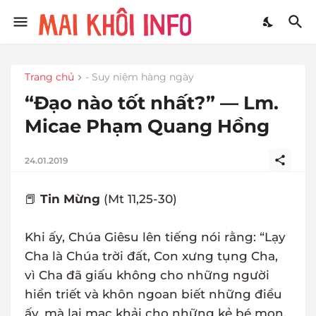
Trang chủ
- Suy niệm hàng ngày
“Đạo nào tốt nhất?” — Lm.
Micae Phạm Quang Hồng
24.01.2019
📕
Tin Mừng
(Mt 11,25-30)
Khi ấy, Chúa Giêsu lên tiếng nói rằng: “Lạy
Cha là Chúa trời đất, Con xưng tụng Cha,
vì Cha đã giấu không cho những người
hiền triết và khôn ngoan biết những điều
ấy, mà lại mạc khải cho những kẻ bé mọn.