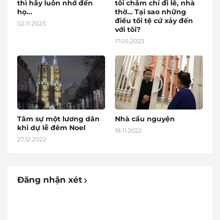
thì hãy luôn nhớ đến
tôi chăm chỉ đi lễ, nhà
họ...
thờ… Tại sao những
điều tồi tệ cứ xảy đến
02.11.2023
với tôi?
17.05.2023
Tâm sự một lương dân
Nhà cầu nguyện
khi dự lễ đêm Noel
18.11.2022
27.12.2022
Đăng nhận xét