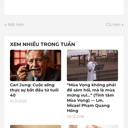
Mới hơn
Cũ hơn
XEM NHIỀU TRONG TUẦN
Carl Jung: Cuộc sống
“Mùa Vọng không phải
thực sự bắt đầu từ tuổi
để sám hối, mà là mùa
40
mừng vui…” (Tĩnh tâm
Mùa Vọng) — Lm.
10.01.2025
Micael Phạm Quang
Hồng
08.12.2018