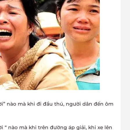
ời” nào mà khi đi đầu thú, người dân đến ôm
i “ nào mà khi trên đường áp giải, khi xe lên