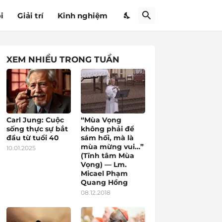
i
Giải trí
Kinh nghiệm
XEM NHIỀU TRONG TUẦN
Carl Jung: Cuộc
“Mùa Vọng
sống thực sự bắt
không phải để
đầu từ tuổi 40
sám hối, mà là
mùa mừng vui…”
10.01.2025
(Tĩnh tâm Mùa
Vọng) — Lm.
Micael Phạm
Quang Hồng
08.12.2018