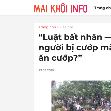
Trang c
Trang chủ
- Xã hội
“Luật bất nhân — 
người bị cướp m
ăn cướp?”
27.05.2019