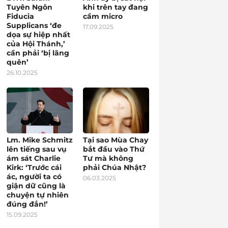
Tuyên Ngôn
khi trên tay đang
Fiducia
cầm micro
Supplicans ‘đe
17.09.2025
dọa sự hiệp nhất
của Hội Thánh,’
cần phải ‘bị lãng
quên’
26.10.2025
Lm. Mike Schmitz
Tại sao Mùa Chay
lên tiếng sau vụ
bắt đầu vào Thứ
ám sát Charlie
Tư mà không
Kirk: ‘Trước cái
phải Chúa Nhật?
ác, người ta có
06.03.2025
giận dữ cũng là
chuyện tự nhiên
đúng đắn!’
15.09.2025