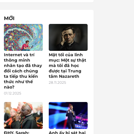
MỚI
Internet và trí
Mặt tối của linh
thông minh
mục: Một sự thật
nhân tạo đã thay
mà tôi đã học
đổi cách chúng
được tại Trung
ta tiếp thu kiến
tâm Nazareth
thức như thế
28.11.2025
nào?
01.12.2025
ĐHY. Sarah:
Anh ấy bị sát hại