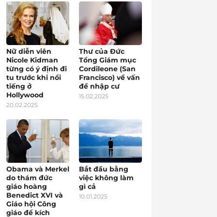
Nữ diễn viên
Thư của Đức
Nicole Kidman
Tổng Giám mục
từng có ý định đi
Cordileone (San
tu trước khi nổi
Francisco) về vấn
tiếng ở
đề nhập cư
Hollywood
15.02.2025
20.02.2025
Obama và Merkel
Bắt đầu bằng
do thám đức
việc không làm
giáo hoàng
gì cả
Benedict XVI và
10.01.2025
Giáo hội Công
giáo để kích