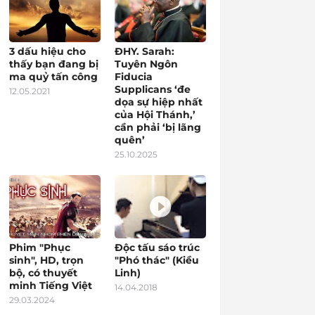
3 dấu hiệu cho
ĐHY. Sarah:
thấy bạn đang bị
Tuyên Ngôn
ma quỷ tấn công
Fiducia
Supplicans ‘đe
12.05.2021
dọa sự hiệp nhất
của Hội Thánh,’
cần phải ‘bị lãng
quên’
25.10.2025
Phim "Phục
Độc tấu sáo trúc
sinh", HD, trọn
"Phó thác" (Kiều
bộ, có thuyết
Linh)
minh Tiếng Việt
14.04.2018
29.03.2024