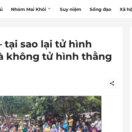
hủ
Nhóm Mai Khôi
Suy niệm
Sống đạo
Xã hộ
tại sao lại tử hình
à không tử hình thằng