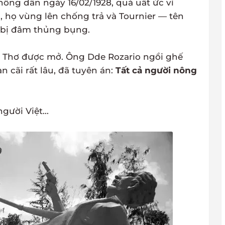
ông dân ngày 16/02/1928, quá uất ức vì
 họ vùng lên chống trả và Tournier — tên
 bị đâm thủng bụng.
ần Thơ được mở. Ông Dde Rozario ngồi ghế
 cãi rất lâu, đã tuyên án:
Tất cả người nông
gười Việt...