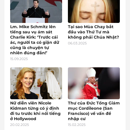
Lm. Mike Schmitz lên
Tại sao Mùa Chay bắt
tiếng sau vụ ám sát
đầu vào Thứ Tư mà
Charlie Kirk: ‘Trước cái
không phải Chúa Nhật?
ác, người ta có giận dữ
06.03.2025
cũng là chuyện tự
nhiên đúng đắn!’
15.09.2025
Nữ diễn viên Nicole
Thư của Đức Tổng Giám
Kidman từng có ý định
mục Cordileone (San
đi tu trước khi nổi tiếng
Francisco) về vấn đề
ở Hollywood
nhập cư
20.02.2025
15.02.2025