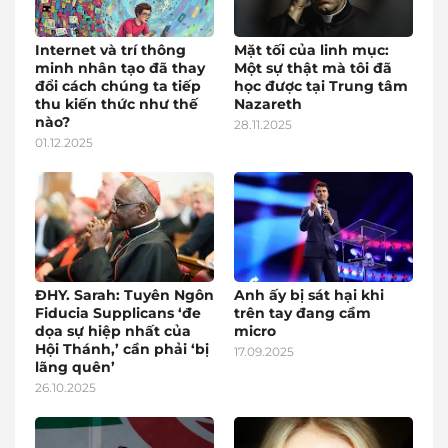
Internet và trí thông
Mặt tối của linh mục:
minh nhân tạo đã thay
Một sự thật mà tôi đã
đổi cách chúng ta tiếp
học được tại Trung tâm
thu kiến thức như thế
Nazareth
nào?
28.11.2025
01.12.2025
ĐHY. Sarah: Tuyên Ngôn
Anh ấy bị sát hại khi
Fiducia Supplicans ‘đe
trên tay đang cầm
dọa sự hiệp nhất của
micro
Hội Thánh,’ cần phải ‘bị
17.09.2025
lãng quên’
26.10.2025