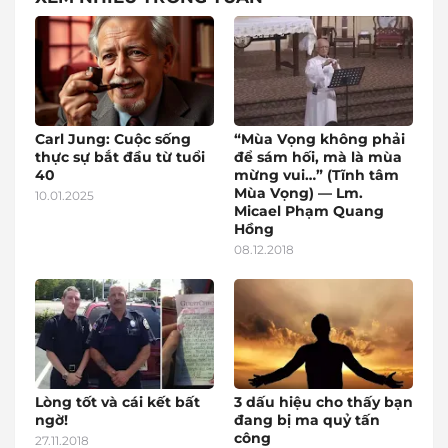
Carl Jung: Cuộc sống
“Mùa Vọng không phải
thực sự bắt đầu từ tuổi
để sám hối, mà là mùa
40
mừng vui…” (Tĩnh tâm
Mùa Vọng) — Lm.
10.01.2025
Micael Phạm Quang
Hồng
08.12.2018
Lòng tốt và cái kết bất
3 dấu hiệu cho thấy bạn
ngờ!
đang bị ma quỷ tấn
công
27.11.2018