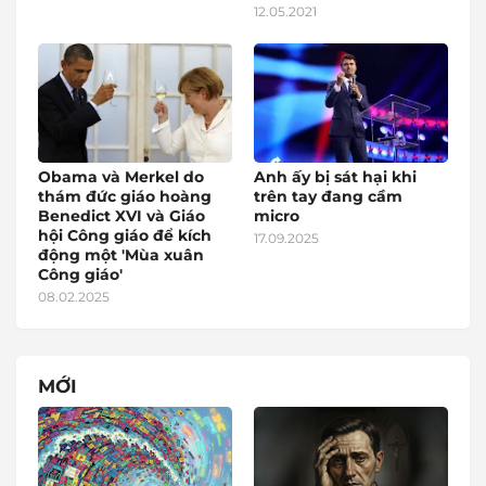
12.05.2021
Obama và Merkel do
Anh ấy bị sát hại khi
thám đức giáo hoàng
trên tay đang cầm
Benedict XVI và Giáo
micro
hội Công giáo để kích
17.09.2025
động một 'Mùa xuân
Công giáo'
08.02.2025
MỚI