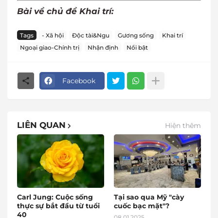
Bài về chủ đề Khai trí:
Tags
- Xã hội
Độc tài&Ngu
Gương sống
Khai trí
Ngoại giao-Chính trị
Nhận định
Nổi bật
Facebook
LIÊN QUAN
Hiện thêm
Carl Jung: Cuộc sống
Tại sao qua Mỹ "cày
thực sự bắt đầu từ tuổi
cuốc bạc mặt"?
40
08.01.2025