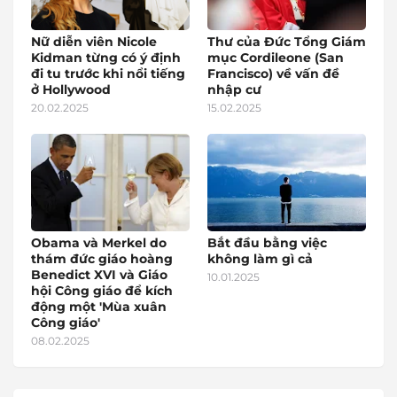
Nữ diễn viên Nicole
Thư của Đức Tổng Giám
Kidman từng có ý định
mục Cordileone (San
đi tu trước khi nổi tiếng
Francisco) về vấn đề
ở Hollywood
nhập cư
20.02.2025
15.02.2025
Obama và Merkel do
Bắt đầu bằng việc
thám đức giáo hoàng
không làm gì cả
Benedict XVI và Giáo
10.01.2025
hội Công giáo để kích
động một 'Mùa xuân
Công giáo'
08.02.2025