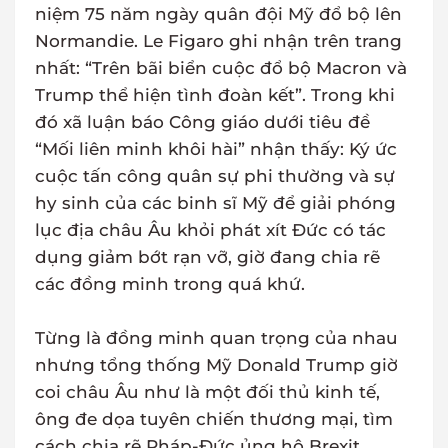
niệm 75 năm ngày quân đội Mỹ đổ bộ lên
Normandie. Le Figaro ghi nhận trên trang
nhất: “Trên bãi biển cuộc đổ bộ Macron và
Trump thể hiện tình đoàn kết”. Trong khi
đó xã luận báo Công giáo dưới tiêu đề
“Mối liên minh khôi hài” nhận thấy: Ký ức
cuộc tấn công quân sự phi thường và sự
hy sinh của các binh sĩ Mỹ để giải phóng
lục địa châu Âu khỏi phát xít Đức có tác
dụng giảm bớt rạn vỡ, giờ đang chia rẽ
các đồng minh trong quá khứ.
Từng là đồng minh quan trọng của nhau
nhưng tổng thống Mỹ Donald Trump giờ
coi châu Âu như là một đối thủ kinh tế,
ông đe dọa tuyên chiến thương mại, tìm
cách chia rẽ Pháp-Đức ủng hộ Brexit.