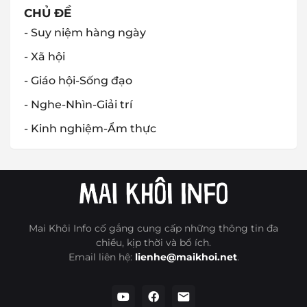
CHỦ ĐỀ
- Suy niệm hàng ngày
- Xã hội
- Giáo hội-Sống đạo
- Nghe-Nhìn-Giải trí
- Kinh nghiệm-Ẩm thực
Mai Khôi Info cố gắng cung cấp những thông tin đa
chiều, kịp thời và bổ ích.
Email liên hệ:
lienhe@maikhoi.net
.