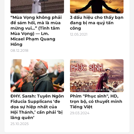
“Mùa Vọng không phải
3 dấu hiệu cho thấy bạn
để sám hối, mà là mùa
đang bị ma quỷ tấn
mừng vui…” (Tĩnh tâm
công
Mùa Vọng) — Lm.
12.05.2021
Micael Phạm Quang
Hồng
08.12.2018
ĐHY. Sarah: Tuyên Ngôn
Phim "Phục sinh", HD,
Fiducia Supplicans ‘đe
trọn bộ, có thuyết minh
dọa sự hiệp nhất của
Tiếng Việt
Hội Thánh,’ cần phải ‘bị
29.03.2024
lãng quên’
25.10.2025