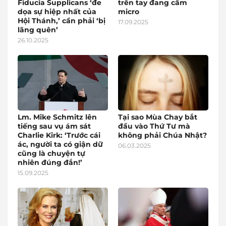
Fiducia Supplicans ‘đe
trên tay đang cầm
dọa sự hiệp nhất của
micro
Hội Thánh,’ cần phải ‘bị
17.09.2025
lãng quên’
26.10.2025
Lm. Mike Schmitz lên
Tại sao Mùa Chay bắt
tiếng sau vụ ám sát
đầu vào Thứ Tư mà
Charlie Kirk: ‘Trước cái
không phải Chúa Nhật?
ác, người ta có giận dữ
06.03.2025
cũng là chuyện tự
nhiên đúng đắn!’
15.09.2025