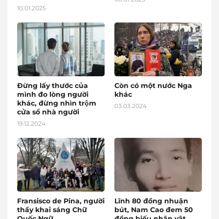
10.01.2025
Đừng lấy thước của
Còn có một nước Nga
mình đo lòng người
khác
khác, đừng nhìn trộm
03.03.2024
cửa sổ nhà người
19.12.2024
Fransisco de Pina, người
Lĩnh 80 đồng nhuận
thầy khai sáng Chữ
bút, Nam Cao đem 50
Quốc Ngữ
đồng biếu nhân vật