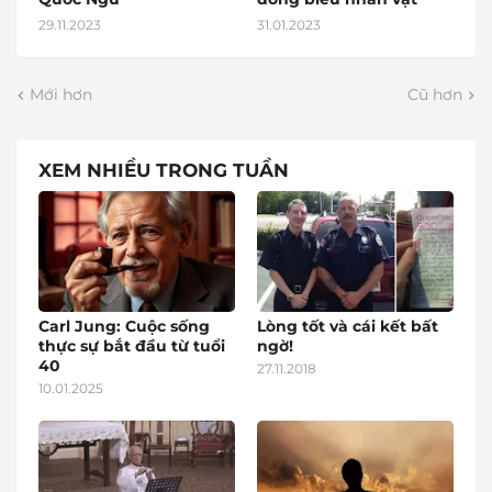
29.11.2023
31.01.2023
Mới hơn
Cũ hơn
XEM NHIỀU TRONG TUẦN
Carl Jung: Cuộc sống
Lòng tốt và cái kết bất
thực sự bắt đầu từ tuổi
ngờ!
40
27.11.2018
10.01.2025