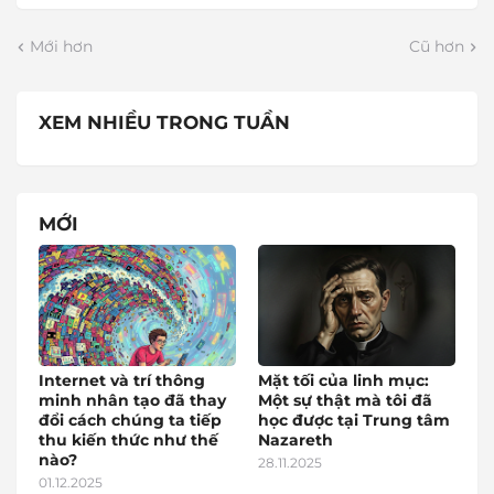
Mới hơn
Cũ hơn
XEM NHIỀU TRONG TUẦN
MỚI
Internet và trí thông
Mặt tối của linh mục:
minh nhân tạo đã thay
Một sự thật mà tôi đã
đổi cách chúng ta tiếp
học được tại Trung tâm
thu kiến thức như thế
Nazareth
nào?
28.11.2025
01.12.2025