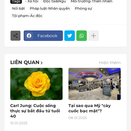
Tags
- Xã hội
Độc tài&Ngu
Môi trường-Thiên nhiên
Nổi bật
Pháp luật-Nhân quyền
Phóng sự
Tội phạm-Ác độc
Facebook
LIÊN QUAN
Hiện thêm
Carl Jung: Cuộc sống
Tại sao qua Mỹ "cày
thực sự bắt đầu từ tuổi
cuốc bạc mặt"?
40
08.01.2025
10.01.2025