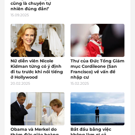
cũng là chuyện tự
nhiên đúng đắn!’
15.09.2025
Nữ diễn viên Nicole
Thư của Đức Tổng Giám
Kidman từng có ý định
mục Cordileone (San
đi tu trước khi nổi tiếng
Francisco) về vấn đề
ở Hollywood
nhập cư
20.02.2025
15.02.2025
Obama và Merkel do
Bắt đầu bằng việc
thám đức giáo hoàng
không làm gì cả