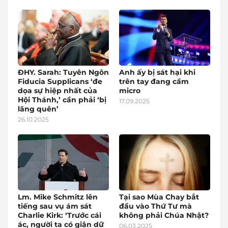
ĐHY. Sarah: Tuyên Ngôn
Anh ấy bị sát hại khi
Fiducia Supplicans ‘đe
trên tay đang cầm
dọa sự hiệp nhất của
micro
Hội Thánh,’ cần phải ‘bị
17.09.2025
lãng quên’
26.10.2025
Lm. Mike Schmitz lên
Tại sao Mùa Chay bắt
tiếng sau vụ ám sát
đầu vào Thứ Tư mà
Charlie Kirk: ‘Trước cái
không phải Chúa Nhật?
ác, người ta có giận dữ
06.03.2025