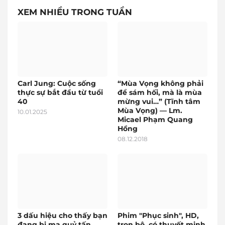
XEM NHIỀU TRONG TUẦN
Carl Jung: Cuộc sống
“Mùa Vọng không phải
thực sự bắt đầu từ tuổi
để sám hối, mà là mùa
40
mừng vui…” (Tĩnh tâm
Mùa Vọng) — Lm.
10.01.2025
Micael Phạm Quang
Hồng
08.12.2018
3 dấu hiệu cho thấy bạn
Phim "Phục sinh", HD,
đang bị ma quỷ tấn
trọn bộ, có thuyết minh