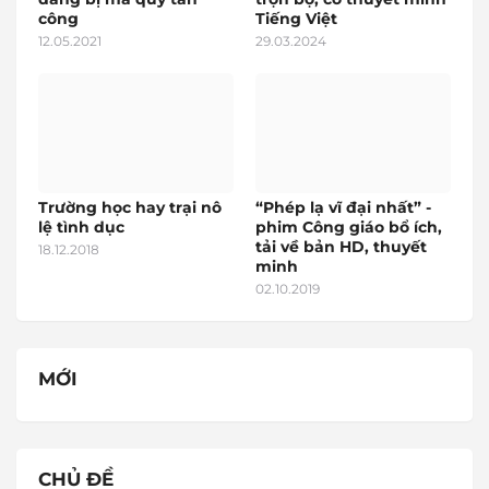
công
Tiếng Việt
12.05.2021
29.03.2024
Trường học hay trại nô
“Phép lạ vĩ đại nhất” -
lệ tình dục
phim Công giáo bổ ích,
tải về bản HD, thuyết
18.12.2018
minh
02.10.2019
MỚI
CHỦ ĐỀ