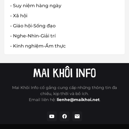
- Suy niệm hàng ngày
- Xã hội
- Giáo hội-Sống đạo
- Nghe-Nhìn-Giải trí
- Kinh nghiệm-Ẩm thực
Mai Khôi Info cố gắng cung cấp những thông tin đa
chiều, kịp thời và bổ ích.
Email liên hệ:
lienhe@maikhoi.net
.