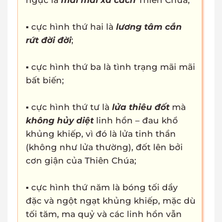
ngục là
mãi mãi xa cách
Thiên Chúa;
▪ cực hình thứ hai là
lương tâm cắn
rứt đời đời
;
▪ cực hình thứ ba là tình trạng mãi mãi
bất biến;
▪ cực hình thứ tư là
lửa thiêu đốt
mà
không hủy diệt
linh hồn – đau khổ
khủng khiếp, vì đó là lửa tinh thần
(không như lửa thường), đốt lên bởi
cơn giận của Thiên Chúa;
▪ cực hình thứ năm là bóng tối dầy
đặc và ngột ngạt khủng khiếp, mặc dù
tối tăm, ma quỷ và các linh hồn vẫn