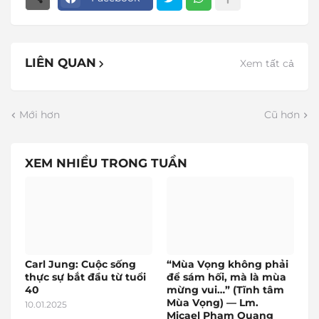
LIÊN QUAN
Xem tất cả
Mới hơn
Cũ hơn
XEM NHIỀU TRONG TUẦN
Carl Jung: Cuộc sống
“Mùa Vọng không phải
thực sự bắt đầu từ tuổi
để sám hối, mà là mùa
40
mừng vui…” (Tĩnh tâm
Mùa Vọng) — Lm.
10.01.2025
Micael Phạm Quang