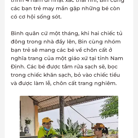
trình 4 năm đi nhặt xác thai nhi, Bin cùng
các bạn trẻ may mắn gặp những bé còn
có cơ hội sống sót.
Bình quân cứ một tháng, khi hai chiếc tủ
đông trong nhà đầy lên, Bin cùng nhóm
bạn trẻ sẽ mang các bé về chôn cất ở
nghĩa trang của một giáo xứ tại tỉnh Nam
Định. Các bé được tắm rửa sạch sẽ, bọc
trong chiếc khăn sạch, bỏ vào chiếc tiểu
và được làm lễ, chôn cất trang nghiêm.