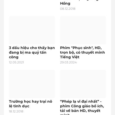
Hồng
08.12.2018
3 dấu hiệu cho thấy bạn
Phim "Phục sinh", HD,
đang bị ma quỷ tấn
trọn bộ, có thuyết minh
công
Tiếng Việt
12.05.2021
29.03.2024
Trường học hay trại nô
“Phép lạ vĩ đại nhất” -
lệ tình dục
phim Công giáo bổ ích,
tải về bản HD, thuyết
18.12.2018