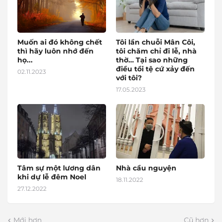
Muốn ai đó không chết
Tôi lần chuỗi Mân Côi,
thì hãy luôn nhớ đến
tôi chăm chỉ đi lễ, nhà
họ...
thờ… Tại sao những
điều tồi tệ cứ xảy đến
02.11.2023
với tôi?
17.05.2023
Tâm sự một lương dân
Nhà cầu nguyện
khi dự lễ đêm Noel
18.11.2022
27.12.2022
Mới hơn
Cũ hơn