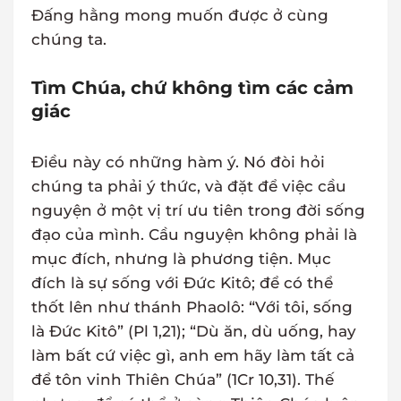
Đấng hằng mong muốn được ở cùng
chúng ta.
Tìm Chúa, chứ không tìm các cảm
giác
Điều này có những hàm ý. Nó đòi hỏi
chúng ta phải ý thức, và đặt để việc cầu
nguyện ở một vị trí ưu tiên trong đời sống
đạo của mình. Cầu nguyện không phải là
mục đích, nhưng là phương tiện. Mục
đích là sự sống với Đức Kitô; để có thể
thốt lên như thánh Phaolô: “Với tôi, sống
là Đức Kitô” (Pl 1,21); “Dù ăn, dù uống, hay
làm bất cứ việc gì, anh em hãy làm tất cả
để tôn vinh Thiên Chúa” (1Cr 10,31). Thế