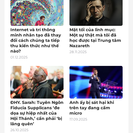
Internet và trí thông
Mặt tối của linh mục:
minh nhân tạo đã thay
Một sự thật mà tôi đã
đổi cách chúng ta tiếp
học được tại Trung tâm
thu kiến thức như thế
Nazareth
nào?
28.11.2025
01.12.2025
ĐHY. Sarah: Tuyên Ngôn
Anh ấy bị sát hại khi
Fiducia Supplicans ‘đe
trên tay đang cầm
dọa sự hiệp nhất của
micro
Hội Thánh,’ cần phải ‘bị
17.09.2025
lãng quên’
26.10.2025