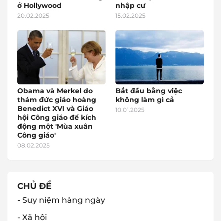
ở Hollywood
nhập cư
20.02.2025
15.02.2025
Obama và Merkel do
Bắt đầu bằng việc
thám đức giáo hoàng
không làm gì cả
Benedict XVI và Giáo
10.01.2025
hội Công giáo để kích
động một 'Mùa xuân
Công giáo'
08.02.2025
CHỦ ĐỀ
- Suy niệm hàng ngày
- Xã hội