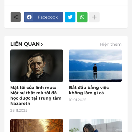
Facebook
LIÊN QUAN
Hiện thêm
Mặt tối của linh mục:
Bắt đầu bằng việc
Một sự thật mà tôi đã
không làm gì cả
học được tại Trung tâm
10.01.2025
Nazareth
28.11.2025