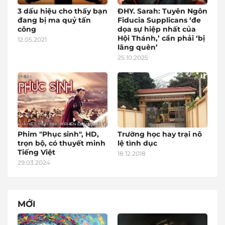
3 dấu hiệu cho thấy bạn
ĐHY. Sarah: Tuyên Ngôn
đang bị ma quỷ tấn
Fiducia Supplicans ‘đe
công
dọa sự hiệp nhất của
Hội Thánh,’ cần phải ‘bị
12.05.2021
lãng quên’
25.10.2025
Phim "Phục sinh", HD,
Trường học hay trại nô
trọn bộ, có thuyết minh
lệ tình dục
Tiếng Việt
18.12.2018
29.03.2024
MỚI