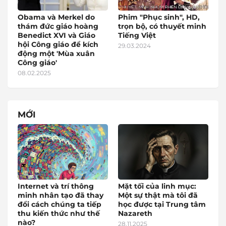
Obama và Merkel do
Phim "Phục sinh", HD,
thám đức giáo hoàng
trọn bộ, có thuyết minh
Benedict XVI và Giáo
Tiếng Việt
hội Công giáo để kích
29.03.2024
động một 'Mùa xuân
Công giáo'
08.02.2025
MỚI
Internet và trí thông
Mặt tối của linh mục:
minh nhân tạo đã thay
Một sự thật mà tôi đã
đổi cách chúng ta tiếp
học được tại Trung tâm
thu kiến thức như thế
Nazareth
nào?
28.11.2025