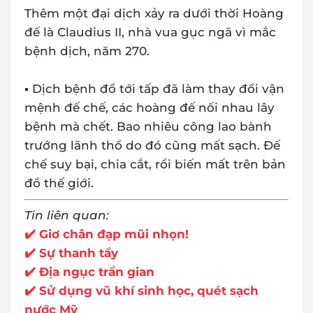
Thêm một đại dịch xảy ra dưới thời Hoàng
đế là Claudius II, nhà vua gục ngã vì mắc
bệnh dịch, năm 270.
▪ Dịch bệnh đổ tới tấp đã làm thay đổi vận
mệnh đế chế, các hoàng đế nối nhau lây
bệnh mà chết. Bao nhiêu công lao bành
trướng lãnh thổ do đó cũng mất sạch. Đế
chế suy bại, chia cắt, rồi biến mất trên bản
đồ thế giới.
Tin liên quan:
✔️ Giơ chân đạp mũi nhọn!
✔️ Sự thanh tẩy
✔️ Địa ngục trần gian
✔️ Sử dụng vũ khí sinh học, quét sạch
nước Mỹ