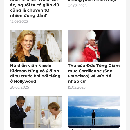
ác, người ta có giận dữ
06.03.2025
cũng là chuyện tự
nhiên đúng đắn!’
15.09.2025
Nữ diễn viên Nicole
Thư của Đức Tổng Giám
Kidman từng có ý định
mục Cordileone (San
đi tu trước khi nổi tiếng
Francisco) về vấn đề
ở Hollywood
nhập cư
20.02.2025
15.02.2025