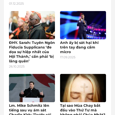
01.12.2025
ĐHY. Sarah: Tuyên Ngôn
Anh ấy bị sát hại khi
Fiducia Supplicans ‘đe
trên tay đang cầm
dọa sự hiệp nhất của
micro
Hội Thánh,’ cần phải ‘bị
17.09.2025
lãng quên’
26.10.2025
Lm. Mike Schmitz lên
Tại sao Mùa Chay bắt
tiếng sau vụ ám sát
đầu vào Thứ Tư mà
Charlie Kirk: ‘Trước cái
không phải Chúa Nhật?