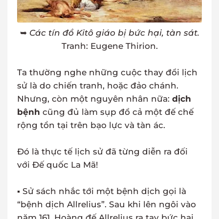
➥
Các tín đồ Kitô giáo bị bức hại, tàn sát.
Tranh: Eugene Thirion.
Ta thường nghe những cuộc thay đổi lịch
sử là do chiến tranh, hoặc đảo chánh.
Nhưng, còn một nguyên nhân nữa:
dịch
bệnh
cũng đủ làm sụp đổ cả một đế chế
rộng tồn tại trên bạo lực và tàn ác.
Đó là thực tế lịch sử đã từng diễn ra đối
với Đế quốc La Mã!
▪ Sử sách nhắc tới một bệnh dịch gọi là
“bệnh dịch Allrelius”. Sau khi lên ngôi vào
năm 161, Hoàng đế Allrelius ra tay bức hại