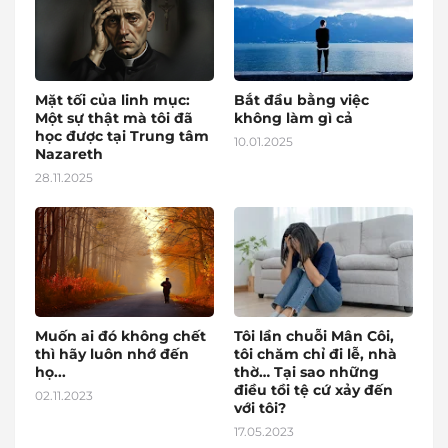
Mặt tối của linh mục:
Bắt đầu bằng việc
Một sự thật mà tôi đã
không làm gì cả
học được tại Trung tâm
10.01.2025
Nazareth
28.11.2025
Muốn ai đó không chết
Tôi lần chuỗi Mân Côi,
thì hãy luôn nhớ đến
tôi chăm chỉ đi lễ, nhà
họ...
thờ… Tại sao những
điều tồi tệ cứ xảy đến
02.11.2023
với tôi?
17.05.2023