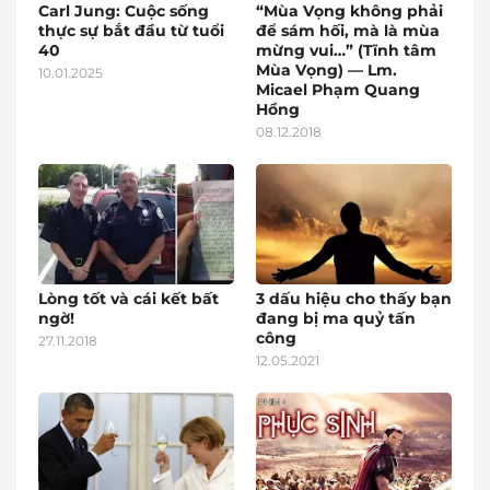
Carl Jung: Cuộc sống
“Mùa Vọng không phải
thực sự bắt đầu từ tuổi
để sám hối, mà là mùa
40
mừng vui…” (Tĩnh tâm
Mùa Vọng) — Lm.
10.01.2025
Micael Phạm Quang
Hồng
08.12.2018
Lòng tốt và cái kết bất
3 dấu hiệu cho thấy bạn
ngờ!
đang bị ma quỷ tấn
công
27.11.2018
12.05.2021