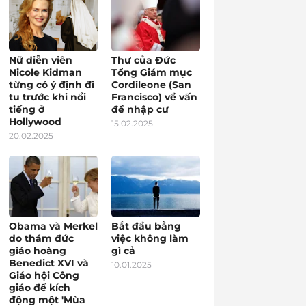
Nữ diễn viên
Thư của Đức
Nicole Kidman
Tổng Giám mục
từng có ý định đi
Cordileone (San
tu trước khi nổi
Francisco) về vấn
tiếng ở
đề nhập cư
Hollywood
15.02.2025
20.02.2025
Obama và Merkel
Bắt đầu bằng
do thám đức
việc không làm
giáo hoàng
gì cả
Benedict XVI và
10.01.2025
Giáo hội Công
giáo để kích
động một 'Mùa