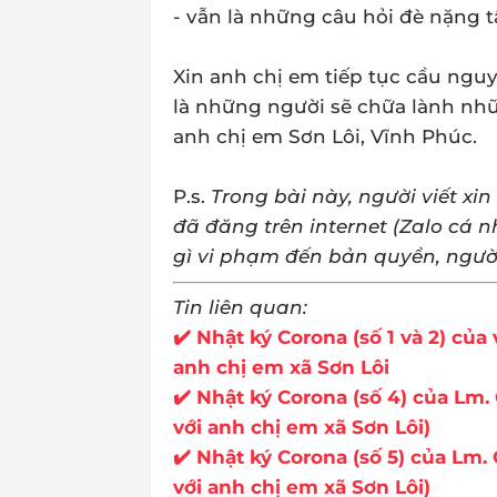
- vẫn là những câu hỏi đè nặng t
Xin anh chị em tiếp tục cầu ngu
là những người sẽ chữa lành nhữ
anh chị em Sơn Lôi, Vĩnh Phúc.
P.s.
Trong bài này, người viết xi
đã đăng trên internet (Zalo cá n
gì vi phạm đến bản quyền, người 
Tin liên quan:
✔️ Nhật ký Corona (số 1 và 2) củ
anh chị em xã Sơn Lôi
✔️ Nhật ký Corona (số 4) của L
với anh chị em xã Sơn Lôi)
✔️ Nhật ký Corona (số 5) của L
với anh chị em xã Sơn Lôi)