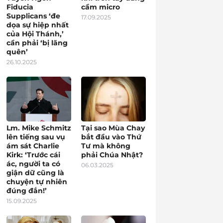
Fiducia
cầm micro
Supplicans ‘đe
17.09.2025
dọa sự hiệp nhất
của Hội Thánh,’
cần phải ‘bị lãng
quên’
26.10.2025
Lm. Mike Schmitz
Tại sao Mùa Chay
lên tiếng sau vụ
bắt đầu vào Thứ
ám sát Charlie
Tư mà không
Kirk: ‘Trước cái
phải Chúa Nhật?
ác, người ta có
06.03.2025
giận dữ cũng là
chuyện tự nhiên
đúng đắn!’
15.09.2025