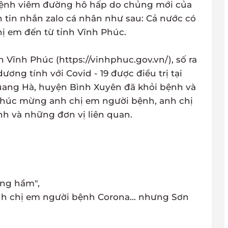
 bệnh viêm đường hô hấp do chủng mới của
n tin nhắn zalo cá nhân như sau: Cả nước có
hị em đến từ tỉnh Vĩnh Phúc.
h Vĩnh Phúc (https://vinhphuc.gov.vn/), số ra
ương tính với Covid - 19 được điều trị tại
ang Hà, huyện Bình Xuyên đã khỏi bệnh và
n chúc mừng anh chị em người bệnh, anh chị
nh và những đơn vị liên quan.
ờng hầm",
nh chị em người bệnh Corona… nhưng Sơn