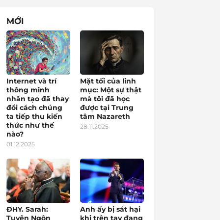
MỚI
Internet và trí
Mặt tối của linh
thông minh
mục: Một sự thật
nhân tạo đã thay
mà tôi đã học
đổi cách chúng
được tại Trung
ta tiếp thu kiến
tâm Nazareth
thức như thế
28.11.2025
nào?
01.12.2025
ĐHY. Sarah:
Anh ấy bị sát hại
Tuyên Ngôn
khi trên tay đang