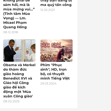
không phải để
thấy bạn đang bị
sám hối, mà là
ma quỷ tấn công
mùa mừng vui…”
12.05.2021
(Tĩnh tâm Mùa
Vọng) — Lm.
Micael Phạm
Quang Hồng
08.12.2018
Obama và Merkel
Phim "Phục
do thám đức
sinh", HD, trọn
giáo hoàng
bộ, có thuyết
Benedict XVI và
minh Tiếng Việt
Giáo hội Công
29.03.2024
giáo để kích
động một 'Mùa
xuân Công giáo'
08.02.2025