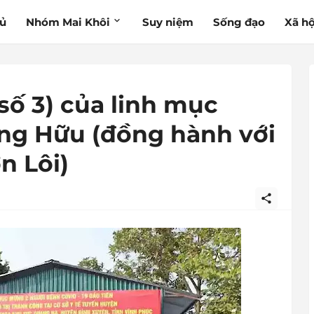
hủ
Nhóm Mai Khôi
Suy niệm
Sống đạo
Xã hộ
số 3) của linh mục
ng Hữu (đồng hành với
n Lôi)