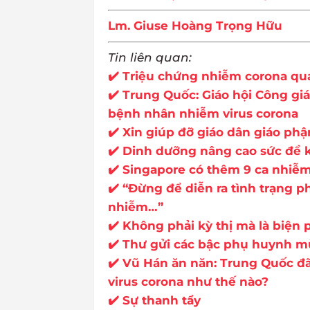
Lm. Giuse Hoàng Trọng Hữu
Tin liên quan:
✔️ Triệu chứng nhiễm corona qu
✔️ Trung Quốc: Giáo hội Công giá
bệnh nhân nhiễm virus corona
✔️ Xin giúp đỡ giáo dân giáo phậ
✔️ Dinh dưỡng nâng cao sức đề 
✔️ Singapore có thêm 9 ca nhiễm
✔️ “Đừng để diễn ra tình trạng p
nhiễm…”
✔️ Không phải kỳ thị mà là biện
✔️ Thư gửi các bậc phụ huynh m
✔️ Vũ Hán ăn năn: Trung Quốc đã
virus corona như thế nào?
✔️ Sự thanh tẩy