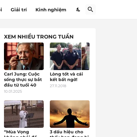
i
Giải trí
Kinh nghiệm
XEM NHIỀU TRONG TUẦN
Carl Jung: Cuộc
Lòng tốt và cái
sống thực sự bắt
kết bất ngờ!
đầu từ tuổi 40
27.11.2018
10.01.2025
“Mùa Vọng
3 dấu hiệu cho