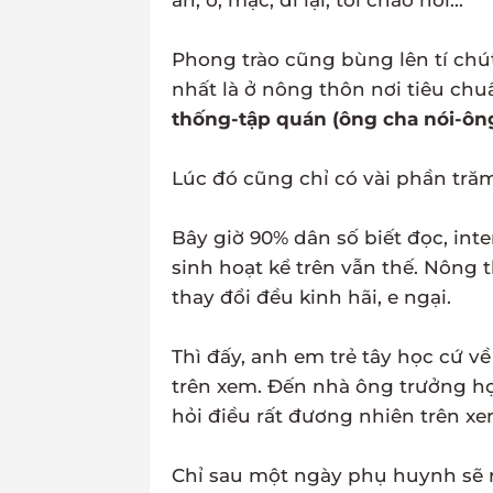
ăn, ở, mặc, đi lại, tới chào hỏi...
Phong trào cũng bùng lên tí chút
nhất là ở nông thôn nơi tiêu c
thống-tập quán (ông cha nói-ông
Lúc đó cũng chỉ có vài phần tră
Bây giờ 90% dân số biết đọc, in
sinh hoạt kể trên vẫn thế. Nông
thay đổi đều kinh hãi, e ngại.
Thì đấy, anh em trẻ tây học cứ v
trên xem. Đến nhà ông trưởng họ
hỏi điều rất đương nhiên trên xe
Chỉ sau một ngày phụ huynh sẽ rác