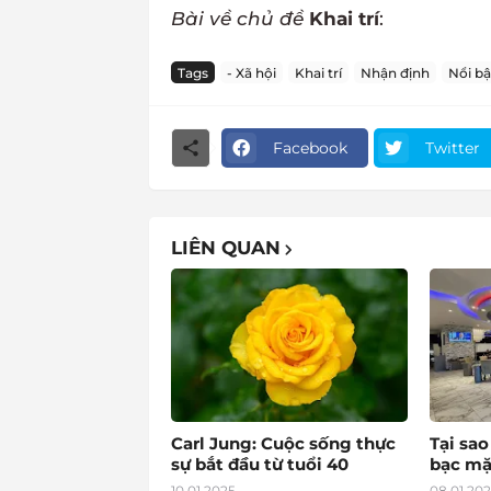
Bài về chủ đề
Khai trí
:
Tags
- Xã hội
Khai trí
Nhận định
Nổi bậ
Facebook
Twitter
LIÊN QUAN
Carl Jung: Cuộc sống thực
Tại sa
sự bắt đầu từ tuổi 40
bạc mặ
10.01.2025
08.01.20