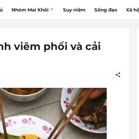
hủ
Nhóm Mai Khôi
Suy niệm
Sống đạo
Xã hộ
h viêm phổi và cải