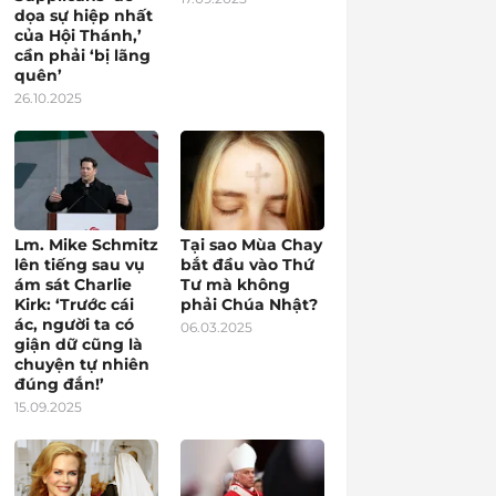
dọa sự hiệp nhất
của Hội Thánh,’
cần phải ‘bị lãng
quên’
26.10.2025
Lm. Mike Schmitz
Tại sao Mùa Chay
lên tiếng sau vụ
bắt đầu vào Thứ
ám sát Charlie
Tư mà không
Kirk: ‘Trước cái
phải Chúa Nhật?
ác, người ta có
06.03.2025
giận dữ cũng là
chuyện tự nhiên
đúng đắn!’
15.09.2025