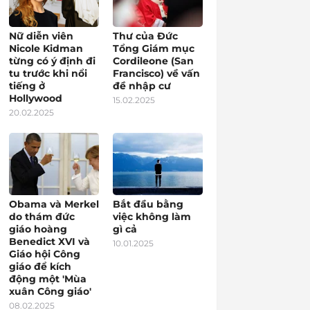
Nữ diễn viên
Thư của Đức
Nicole Kidman
Tổng Giám mục
từng có ý định đi
Cordileone (San
tu trước khi nổi
Francisco) về vấn
tiếng ở
đề nhập cư
Hollywood
15.02.2025
20.02.2025
Obama và Merkel
Bắt đầu bằng
do thám đức
việc không làm
giáo hoàng
gì cả
Benedict XVI và
10.01.2025
Giáo hội Công
giáo để kích
động một 'Mùa
xuân Công giáo'
08.02.2025