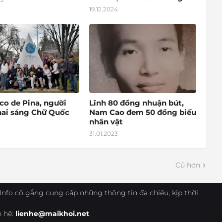
19.12.2024
co de Pina, người
Lĩnh 80 đồng nhuận bút,
hai sáng Chữ Quốc
Nam Cao đem 50 đồng biếu
nhân vật
3
31.01.2023
Cũ hơn
Info cố gắng cung cấp những thông tin đa chiều, kịp thời
n hệ:
lienhe@maikhoi.net
.