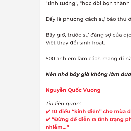
"tinh tướng", "học đòi bọn thành 
Đấy là phương cách sự bảo thủ ở
Bây giờ, trước sự đáng sợ của dị
Việt thay đổi sinh hoạt.
500 anh em làm cách mạng đi nà
Nên nhớ bây giờ không làm được
Nguyễn Quốc Vương
Tin liên quan:
✔️ 10 điều “kinh điển” cho mùa 
✔️ “Đừng để diễn ra tình trạng p
nhiễm…”