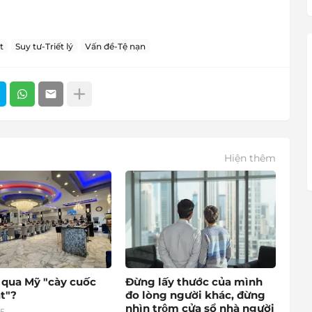
t
Suy tư-Triết lý
Vấn đề-Tệ nạn
Hiện thêm
o qua Mỹ "cày cuốc
Đừng lấy thước của mình
t"?
đo lòng người khác, đừng
nhìn trộm cửa sổ nhà người
25