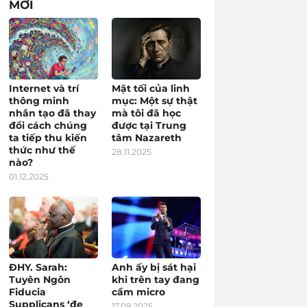
MỚI
Internet và trí
Mặt tối của linh
thông minh
mục: Một sự thật
nhân tạo đã thay
mà tôi đã học
đổi cách chúng
được tại Trung
ta tiếp thu kiến
tâm Nazareth
thức như thế
28.11.2025
nào?
01.12.2025
ĐHY. Sarah:
Anh ấy bị sát hại
Tuyên Ngôn
khi trên tay đang
Fiducia
cầm micro
Supplicans ‘đe
17.09.2025