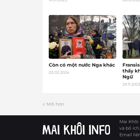
Còn có một nước Nga khác
Fransis
thầy k
03.03.2024
Ngữ
29.11.202
Mới hơn
Mai Khôi 
và bổ ích.
Email liê