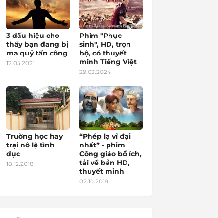
3 dấu hiệu cho
Phim "Phục
thấy bạn đang bị
sinh", HD, trọn
ma quỷ tấn công
bộ, có thuyết
minh Tiếng Việt
12.05.2021
29.03.2024
Trường học hay
“Phép lạ vĩ đại
trại nô lệ tình
nhất” - phim
dục
Công giáo bổ ích,
tải về bản HD,
18.12.2018
thuyết minh
02.10.2019