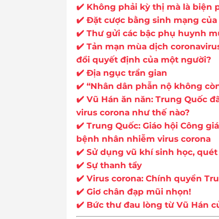
✔️ Không phải kỳ thị mà là biện
✔️ Đặt cược bằng sinh mạng của 
✔️ Thư gửi các bậc phụ huynh m
✔️ Tản mạn mùa dịch coronavirus
đổi quyết định của một người?
✔️ Địa ngục trần gian
✔️ “Nhân dân phẫn nộ không còn
✔️ Vũ Hán ăn năn: Trung Quốc đã
virus corona như thế nào?
✔️ Trung Quốc: Giáo hội Công giá
bệnh nhân nhiễm virus corona
✔️ Sử dụng vũ khí sinh học, qué
✔️ Sự thanh tẩy
✔️ Virus corona: Chính quyền Tr
✔️ Giơ chân đạp mũi nhọn!
✔️ Bức thư đau lòng từ Vũ Hán 