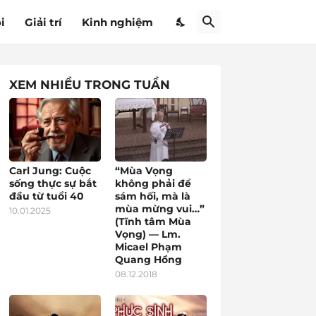
i
Giải trí
Kinh nghiệm
XEM NHIỀU TRONG TUẦN
Carl Jung: Cuộc
“Mùa Vọng
sống thực sự bắt
không phải để
đầu từ tuổi 40
sám hối, mà là
mùa mừng vui…”
10.01.2025
(Tĩnh tâm Mùa
Vọng) — Lm.
Micael Phạm
Quang Hồng
08.12.2018