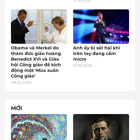
12.05.2021
Obama và Merkel do
Anh ấy bị sát hại khi
thám đức giáo hoàng
trên tay đang cầm
Benedict XVI và Giáo
micro
hội Công giáo để kích
17.09.2025
động một 'Mùa xuân
Công giáo'
08.02.2025
MỚI