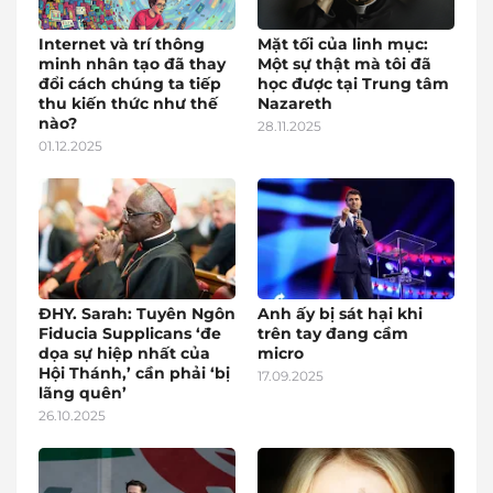
Internet và trí thông
Mặt tối của linh mục:
minh nhân tạo đã thay
Một sự thật mà tôi đã
đổi cách chúng ta tiếp
học được tại Trung tâm
thu kiến thức như thế
Nazareth
nào?
28.11.2025
01.12.2025
ĐHY. Sarah: Tuyên Ngôn
Anh ấy bị sát hại khi
Fiducia Supplicans ‘đe
trên tay đang cầm
dọa sự hiệp nhất của
micro
Hội Thánh,’ cần phải ‘bị
17.09.2025
lãng quên’
26.10.2025