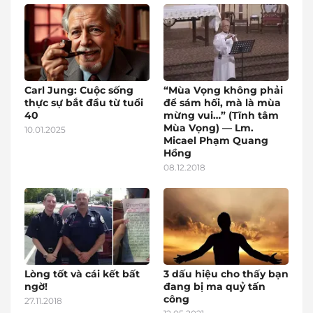
Carl Jung: Cuộc sống
“Mùa Vọng không phải
thực sự bắt đầu từ tuổi
để sám hối, mà là mùa
40
mừng vui…” (Tĩnh tâm
Mùa Vọng) — Lm.
10.01.2025
Micael Phạm Quang
Hồng
08.12.2018
Lòng tốt và cái kết bất
3 dấu hiệu cho thấy bạn
ngờ!
đang bị ma quỷ tấn
công
27.11.2018