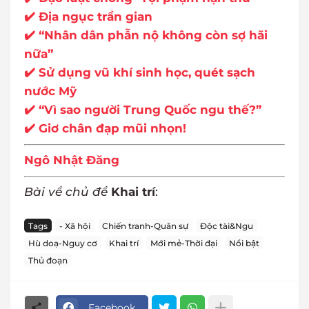
✔️ Địa ngục trần gian
✔️ “Nhân dân phẫn nộ không còn sợ hãi
nữa”
✔️ Sử dụng vũ khí sinh học, quét sạch
nước Mỹ
✔️ “Vì sao người Trung Quốc ngu thế?”
✔️ Giơ chân đạp mũi nhọn!
Ngô Nhật Đăng
Bài về chủ đề
Khai trí
:
Tags
- Xã hội
Chiến tranh-Quân sự
Độc tài&Ngu
Hù doạ-Nguy cơ
Khai trí
Mới mẻ-Thời đại
Nổi bật
Thủ đoạn
Facebook