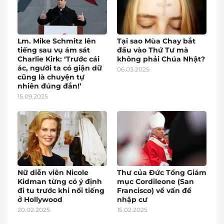
Lm. Mike Schmitz lên
Tại sao Mùa Chay bắt
tiếng sau vụ ám sát
đầu vào Thứ Tư mà
Charlie Kirk: ‘Trước cái
không phải Chúa Nhật?
ác, người ta có giận dữ
06.03.2025
cũng là chuyện tự
nhiên đúng đắn!’
15.09.2025
Nữ diễn viên Nicole
Thư của Đức Tổng Giám
Kidman từng có ý định
mục Cordileone (San
đi tu trước khi nổi tiếng
Francisco) về vấn đề
ở Hollywood
nhập cư
20.02.2025
15.02.2025