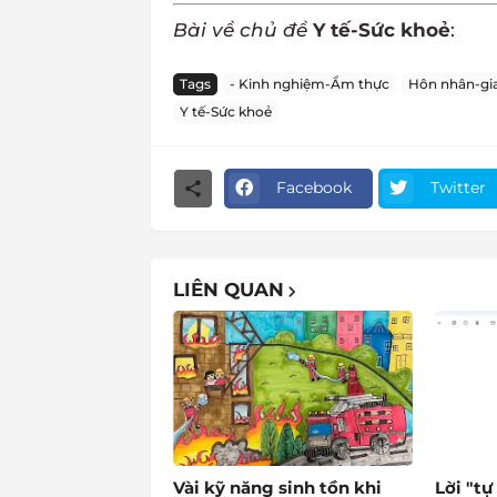
Bài về chủ đề
Y tế-Sức khoẻ
:
Tags
- Kinh nghiệm-Ẩm thực
Hôn nhân-gia
Y tế-Sức khoẻ
Facebook
Twitter
LIÊN QUAN
Vài kỹ năng sinh tồn khi
Lời "tự