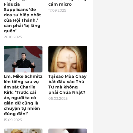
Fiducia
cầm micro
Supplicans ‘đe
17.09.2025
dọa sự hiệp nhất
của Hội Thánh,’
cần phải ‘bị lãng
quên’
26.10.2025
Lm. Mike Schmitz
Tại sao Mùa Chay
lên tiếng sau vụ
bắt đầu vào Thứ
ám sát Charlie
Tư mà không
Kirk: ‘Trước cái
phải Chúa Nhật?
ác, người ta có
06.03.2025
giận dữ cũng là
chuyện tự nhiên
đúng đắn!’
15.09.2025