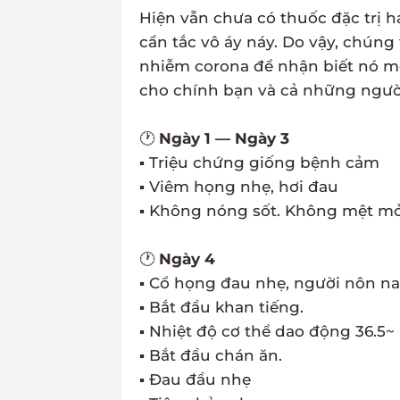
Hiện vẫn chưa có thuốc đặc trị
cẩn tắc vô áy náy. Do vậy, chúng 
nhiễm corona để nhận biết nó mộ
cho chính bạn và cả những người
🕐
Ngày 1 — Ngày 3
▪ Triệu chứng giống bệnh cảm
▪ Viêm họng nhẹ, hơi đau
▪ Không nóng sốt. Không mệt mỏ
🕐
Ngày 4
▪ Cổ họng đau nhẹ, người nôn na
▪ Bắt đầu khan tiếng.
▪ Nhiệt độ cơ thể dao động 36.5~ 
▪ Bắt đầu chán ăn.
▪ Đau đầu nhẹ