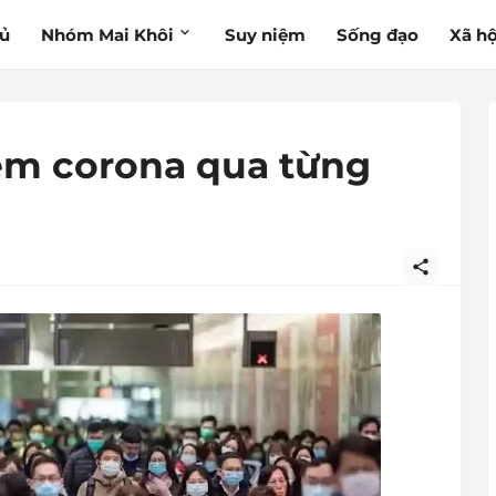
hủ
Nhóm Mai Khôi
Suy niệm
Sống đạo
Xã hộ
ễm corona qua từng