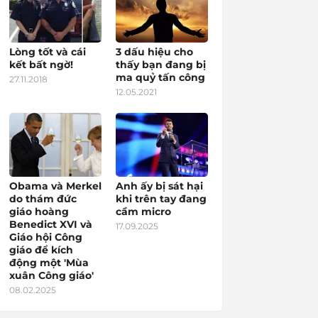
Lòng tốt và cái
3 dấu hiệu cho
kết bất ngờ!
thấy bạn đang bị
ma quỷ tấn công
27.11.2018
12.05.2021
Obama và Merkel
Anh ấy bị sát hại
do thám đức
khi trên tay đang
giáo hoàng
cầm micro
Benedict XVI và
17.09.2025
Giáo hội Công
giáo để kích
động một 'Mùa
xuân Công giáo'
08.02.2025