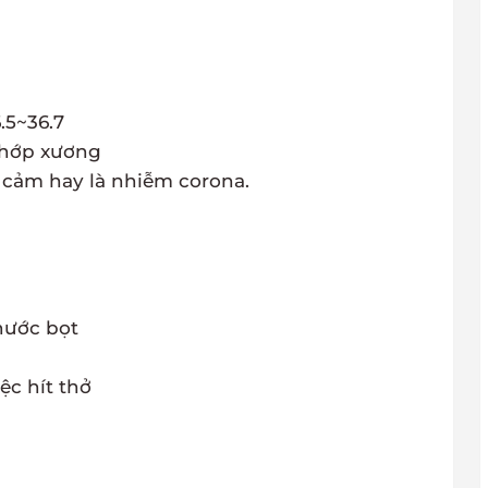
.5~36.7
khớp xương
à cảm hay là nhiễm corona.
nước bọt
ệc hít thở