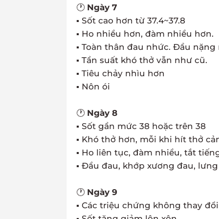
🕐
Ngày 7
▪ Sốt cao hơn từ 37.4~37.8
▪ Ho nhiều hơn, đàm nhiều hơn.
▪ Toàn thân đau nhức. Đầu nặng
▪ Tần suất khó thở vẫn như cũ.
▪ Tiêu chảy nhìu hơn
▪ Nôn ói
🕐
Ngày 8
▪ Sốt gần mức 38 hoặc trên 38
▪ Khó thở hơn, mỗi khi hít thở c
▪ Ho liên tục, đàm nhiều, tắt tiến
▪ Đầu đau, khớp xương đau, lưng 
🕐
Ngày 9
▪ Các triệu chứng không thay đổ
▪ Sốt tăng giảm lộn xộn