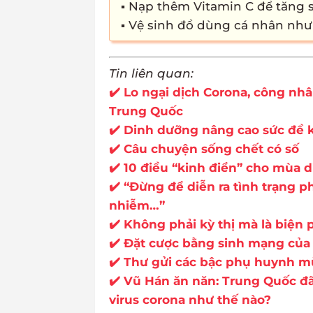
▪ Nạp thêm Vitamin C để tăng 
▪ Vệ sinh đồ dùng cá nhân như 
Tin liên quan:
✔️ Lo ngại dịch Corona, công nh
Trung Quốc
✔️ Dinh dưỡng nâng cao sức đề 
✔️ Câu chuyện sống chết có số
✔️ 10 điều “kinh điển” cho mùa 
✔️ “Đừng để diễn ra tình trạng p
nhiễm…”
✔️ Không phải kỳ thị mà là biện
✔️ Đặt cược bằng sinh mạng của 
✔️ Thư gửi các bậc phụ huynh m
✔️ Vũ Hán ăn năn: Trung Quốc đã
virus corona như thế nào?