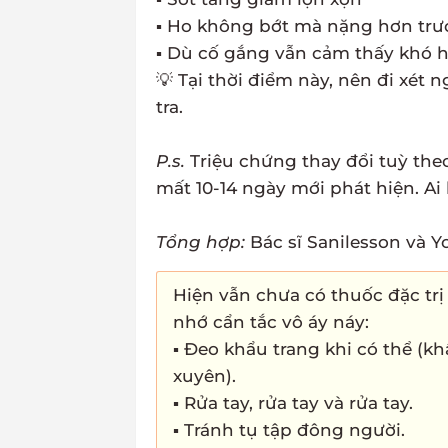
▪ Ho không bớt mà nặng hơn trư
▪ Dù cố gắng vẫn cảm thấy khó hí
💡 Tại thời điểm này, nên đi xé
tra.
P.s.
Triệu chứng thay đổi tuỳ the
mất 10-14 ngày mới phát hiện. Ai
Tổng hợp:
Bác sĩ Sanilesson và Y
Hiện vẫn chưa có thuốc đặc tr
nhớ cẩn tắc vô áy náy:
▪ Đeo khẩu trang khi có thể (k
xuyên).
▪ Rửa tay, rửa tay và rửa tay.
▪ Tránh tụ tập đông người.