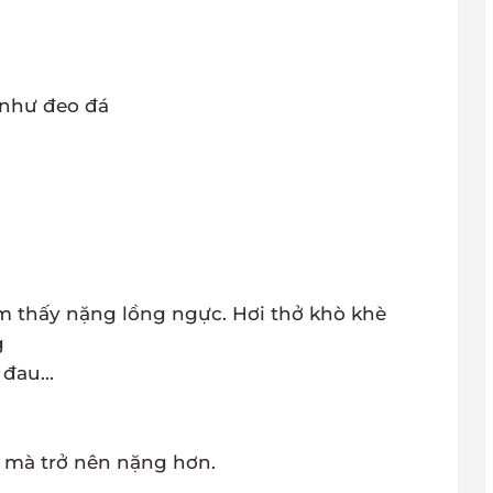
 như đeo đá
ảm thấy nặng lồng ngực. Hơi thở khò khè
g
đau...
i mà trở nên nặng hơn.