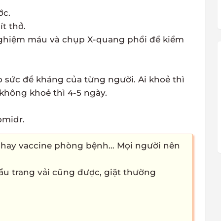
ớc.
t thở.
t nghiệm máu và chụp X-quang phổi để kiểm
o sức đề kháng của từng người. Ai khoẻ thì
 không khoẻ thì 4-5 ngày.
omidr.
ị hay vaccine phòng bệnh… Mọi người nên
hẩu trang vải cũng được, giặt thường