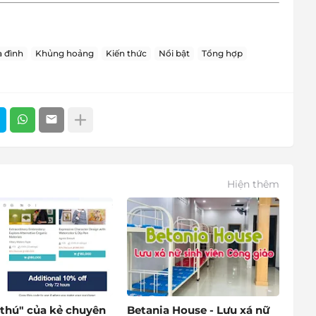
 đình
Khủng hoảng
Kiến thức
Nổi bật
Tổng hợp
Hiện thêm
 thú" của kẻ chuyên
Betania House - Lưu xá nữ