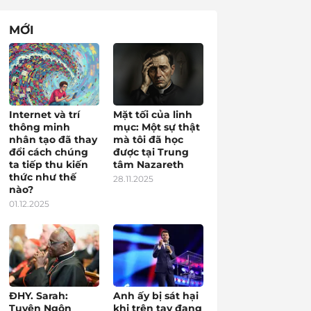
MỚI
Internet và trí
Mặt tối của linh
thông minh
mục: Một sự thật
nhân tạo đã thay
mà tôi đã học
đổi cách chúng
được tại Trung
ta tiếp thu kiến
tâm Nazareth
thức như thế
28.11.2025
nào?
01.12.2025
ĐHY. Sarah:
Anh ấy bị sát hại
Tuyên Ngôn
khi trên tay đang