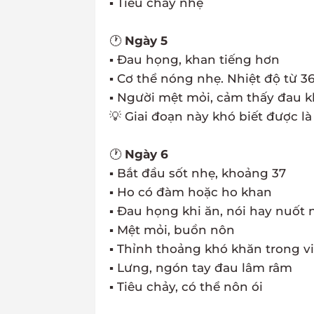
▪ Tiêu chảy nhẹ
🕐
Ngày 5
▪ Đau họng, khan tiếng hơn
▪ Cơ thể nóng nhẹ. Nhiệt độ từ 36
▪ Người mệt mỏi, cảm thấy đau 
💡 Giai đoạn này khó biết được l
🕐
Ngày 6
▪ Bắt đầu sốt nhẹ, khoảng 37
▪ Ho có đàm hoặc ho khan
▪ Đau họng khi ăn, nói hay nuốt 
▪ Mệt mỏi, buồn nôn
▪ Thỉnh thoảng khó khăn trong vi
▪ Lưng, ngón tay đau lâm râm
▪ Tiêu chảy, có thể nôn ói