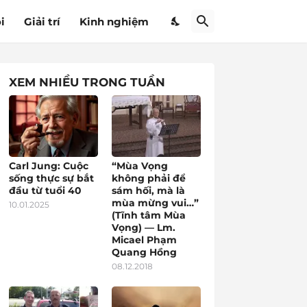
i
Giải trí
Kinh nghiệm
XEM NHIỀU TRONG TUẦN
Carl Jung: Cuộc
“Mùa Vọng
sống thực sự bắt
không phải để
đầu từ tuổi 40
sám hối, mà là
mùa mừng vui…”
10.01.2025
(Tĩnh tâm Mùa
Vọng) — Lm.
Micael Phạm
Quang Hồng
08.12.2018