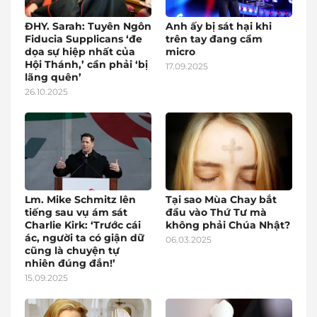
ĐHY. Sarah: Tuyên Ngôn
Anh ấy bị sát hại khi
Fiducia Supplicans ‘đe
trên tay đang cầm
dọa sự hiệp nhất của
micro
Hội Thánh,’ cần phải ‘bị
17.09.2025
lãng quên’
26.10.2025
Lm. Mike Schmitz lên
Tại sao Mùa Chay bắt
tiếng sau vụ ám sát
đầu vào Thứ Tư mà
Charlie Kirk: ‘Trước cái
không phải Chúa Nhật?
ác, người ta có giận dữ
06.03.2025
cũng là chuyện tự
nhiên đúng đắn!’
15.09.2025