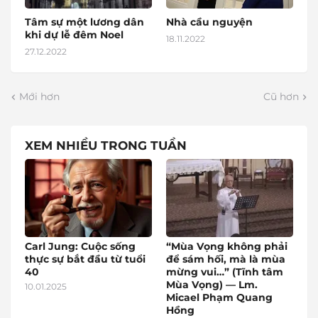
Tâm sự một lương dân
Nhà cầu nguyện
khi dự lễ đêm Noel
18.11.2022
27.12.2022
Mới hơn
Cũ hơn
XEM NHIỀU TRONG TUẦN
Carl Jung: Cuộc sống
“Mùa Vọng không phải
thực sự bắt đầu từ tuổi
để sám hối, mà là mùa
40
mừng vui…” (Tĩnh tâm
Mùa Vọng) — Lm.
10.01.2025
Micael Phạm Quang
Hồng