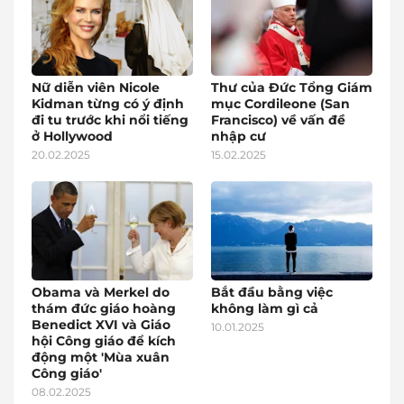
Nữ diễn viên Nicole
Thư của Đức Tổng Giám
Kidman từng có ý định
mục Cordileone (San
đi tu trước khi nổi tiếng
Francisco) về vấn đề
ở Hollywood
nhập cư
20.02.2025
15.02.2025
Obama và Merkel do
Bắt đầu bằng việc
thám đức giáo hoàng
không làm gì cả
Benedict XVI và Giáo
10.01.2025
hội Công giáo để kích
động một 'Mùa xuân
Công giáo'
08.02.2025