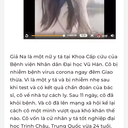
Giả Na là một nữ y tá tại Khoa Cấp cứu của
Bệnh viện Nhân dân Đại học Vũ Hán. Cô bị
nhiễm bệnh virus corona ngay đêm Giao
thừa. Vì là một y tá và bị nhiễm nhẹ sau
khi test và có kết quả chẩn đoán của bác
sĩ, cô về nhà tự cách ly. Sau 11 ngày, cô đã
khỏi bệnh. Và cô đã lên mạng xã hội kể lại
cách cô một mình vượt qua khó khăn thế
nào. Cô vốn là cử nhân y tá tốt nghiệp đại
học Trịnh Châu, Trung Quốc vừa 24 tuổi.