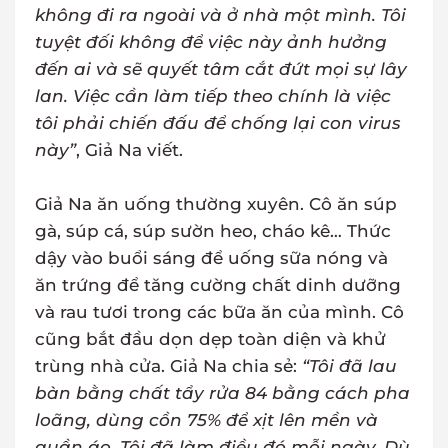
không đi ra ngoài và ở nhà một mình. Tôi
tuyệt đối không để việc này ảnh hưởng
đến ai và sẽ quyết tâm cắt đứt mọi sự lây
lan. Việc cần làm tiếp theo chính là việc
tôi phải chiến đấu để chống lại con virus
này”
, Giả Na viết.
Giả Na ăn uống thường xuyên. Cô ăn súp
gà, súp cá, súp sườn heo, cháo kê… Thức
dậy vào buổi sáng để uống sữa nóng và
ăn trứng để tăng cường chất dinh dưỡng
và rau tươi trong các bữa ăn của mình. Cô
cũng bắt đầu dọn dẹp toàn diện và khử
trùng nhà cửa. Giả Na chia sẻ:
“Tôi đã lau
bàn bằng chất tẩy rửa 84 bằng cách pha
loãng, dùng cồn 75% để xịt lên mền và
quần áo. Tôi đã làm điều đó mỗi ngày. Dù