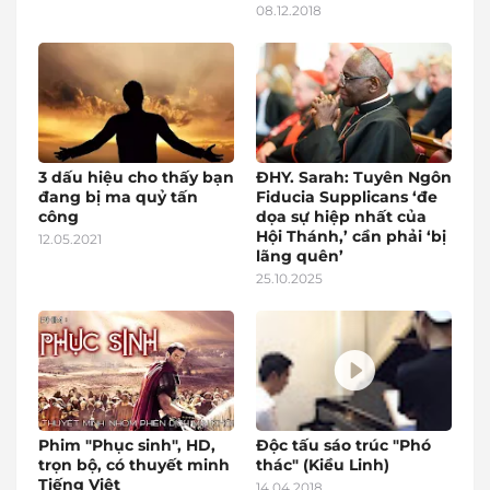
08.12.2018
3 dấu hiệu cho thấy bạn
ĐHY. Sarah: Tuyên Ngôn
đang bị ma quỷ tấn
Fiducia Supplicans ‘đe
công
dọa sự hiệp nhất của
Hội Thánh,’ cần phải ‘bị
12.05.2021
lãng quên’
25.10.2025
Phim "Phục sinh", HD,
Độc tấu sáo trúc "Phó
trọn bộ, có thuyết minh
thác" (Kiều Linh)
Tiếng Việt
14.04.2018