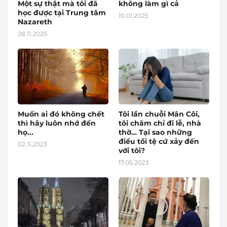
Một sự thật mà tôi đã
không làm gì cả
học được tại Trung tâm
10.01.2025
Nazareth
28.11.2025
Muốn ai đó không chết
Tôi lần chuỗi Mân Côi,
thì hãy luôn nhớ đến
tôi chăm chỉ đi lễ, nhà
họ...
thờ… Tại sao những
điều tồi tệ cứ xảy đến
02.11.2023
với tôi?
17.05.2023