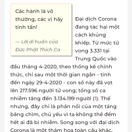
Các hành là vô
Đại dịch Corona
thường, các vị hãy
đang tác hại một
tinh tấn!
cách khủng
Lời di huấn của
khiếp. Từ mức tử
Đức Phật Thích Ca
vong 3.331 tại
Trung Quốc vào
đầu tháng 4-2020, theo thống kê chính
thức, chỉ sau một thời gian ngắn - tính
đến ngày 29-4-2020 - con số này đã vọt
lên 217.596 người tử vong; tổng số ca
nhiễm tăng đến 3.134.199 người (
1
). Thế
nhưng, đây chỉ là phần nổi của một tảng
băng chìm, chủ yếu vì ta không thể đếm
hết ai đã bị nhiễm. Song song với đại dịch
Corona là một thảm họa toàn cầu khác,