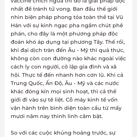
vaccine chích ngừa thì đó là giải pháp độc
nhất để tránh tử vong. Ban đầu thế giới
nhìn biện pháp phong tỏa toàn thể tại Vũ
Hán với sự kinh ngạc pha ngầm chút phê
phán, cho đây là một phương pháp độc
đoán khó áp dụng tại phương Tây. Thế rồi,
khi đại dịch tràn đến Âu - Mỹ thì quả thực,
không còn con đường nào khác ngoài việc
cách ly con người, cô lập gia đình và xã
hội. Thực tế đến nhanh hơn cơn lũ. Khi cả
Trung Quốc, Ấn Độ, Âu - Mỹ và các nước
khác đóng kín mọi sinh hoạt, thì cả thế
giới đi vào sự tê liệt. Cỗ máy kinh tế vốn
vận hành trên bình diện toàn cầu từ mấy
mươi năm nay thình lình câm bặt.
So với các cuộc khủng hoảng trước, sự