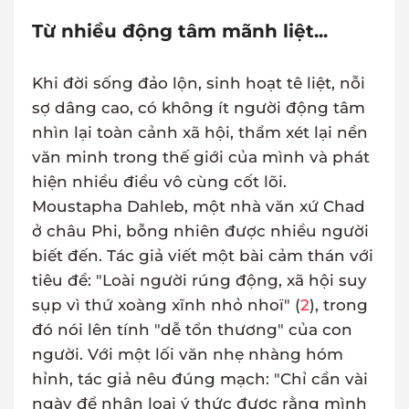
Từ nhiều động tâm mãnh liệt...
Khi đời sống đảo lộn, sinh hoạt tê liệt, nỗi
sợ dâng cao, có không ít người động tâm
nhìn lại toàn cảnh xã hội, thẩm xét lại nền
văn minh trong thế giới của mình và phát
hiện nhiều điều vô cùng cốt lõi.
Moustapha Dahleb, một nhà văn xứ Chad
ở châu Phi, bỗng nhiên được nhiều người
biết đến. Tác giả viết một bài cảm thán với
tiêu đề: "Loài người rúng động, xã hội suy
sụp vì thứ xoàng xĩnh nhỏ nhoï" (
2
), trong
đó nói lên tính "dễ tổn thương" của con
người. Với một lối văn nhẹ nhàng hóm
hỉnh, tác giả nêu đúng mạch: "Chỉ cần vài
ngày để nhân loại ý thức được rằng mình