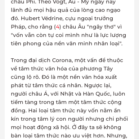
châu Phi. Theo Vogt, Âu - Mỹ ngày nay
lãnh đủ mọi hậu quả của lòng cao ngạo
đó. Hubert Védrine, cựu ngoại trưởng
Pháp, cho rằng (
4
) châu Âu "ngây thơ" vì
"vốn vẫn còn tự coi mình như là lực lượng
tiên phong của nền văn minh nhân loại".
Trong đại dịch Corona, một vấn đề thuộc
về tâm thức văn hóa của phương Tây
cũng lộ rõ. Đó là một nền văn hóa xuất
phát từ tâm thức cá nhân. Ngược lại,
người châu Á, với Nhật và Hàn Quốc, luôn
tiểm tàng trong tâm một tâm thức cộng
đồng. Hai loại tâm thức này vốn nằm ẩn
kín trong tâm lý con người nhưng chi phối
mọi hoạt động xã hội. Ở đây ta sẽ không
bàn loại tâm thức nào ưu việt hơn. Nhưng,