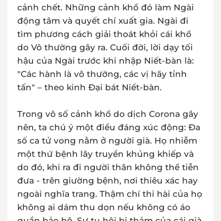
cảnh chết. Những cảnh khổ đó làm Ngài
động tâm và quyết chí xuất gia. Ngài đi
tìm phương cách giải thoát khỏi cái khổ
do Vô thường gây ra. Cuối đời, lời dạy tối
hậu của Ngài trước khi nhập Niết-bàn là:
"Các hành là vô thường, các vị hãy tỉnh
tấn" – theo kinh Đại bát Niết-bàn.
Trong vô số cảnh khổ do dịch Corona gây
nên, ta chú ý một điều đáng xúc động: Đa
số ca tử vong nằm ở người già. Họ nhiễm
một thứ bệnh lây truyền khủng khiếp và
do đó, khi ra đi người thân không thể tiễn
đưa - trên giường bệnh, nơi thiêu xác hay
ngoài nghĩa trang. Thậm chí thi hài của họ
không ai dám thu dọn nếu không có áo
quần bảo hộ. Sự tụ hội bi thảm của cái già,